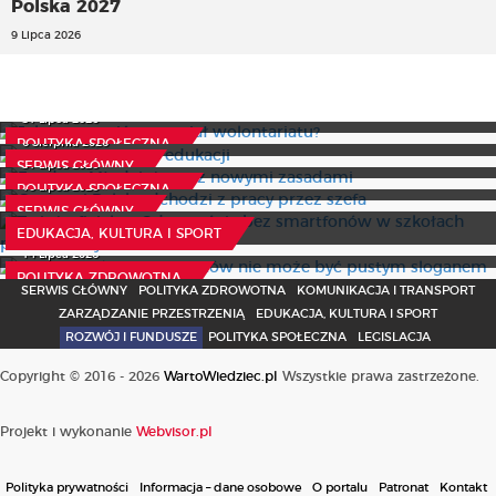
Polska 2027
9 Lipca 2026
Jak wzmocnić potencjał wolontariatu?
Czynny żal resortu edukacji
31 Lipca 2026
Fundusz Młodzieżowy z nowymi zasadami
6 Sierpnia 2026
POLITYKA SPOŁECZNA
Co trzeci Polak odchodzi z pracy przez szefa
31 Lipca 2026
SERWIS GŁÓWNY
To już oficjalne. Od września bez smartfonów w szkołach
10 Lipca 2026
POLITYKA SPOŁECZNA
podstawowych
Bezpieczeństwo pacjentów nie może być pustym
SERWIS GŁÓWNY
sloganem
30 Lipca 2026
EDUKACJA, KULTURA I SPORT
14 Lipca 2026
POLITYKA ZDROWOTNA
SERWIS GŁÓWNY
POLITYKA ZDROWOTNA
KOMUNIKACJA I TRANSPORT
ZARZĄDZANIE PRZESTRZENIĄ
EDUKACJA, KULTURA I SPORT
ROZWÓJ I FUNDUSZE
POLITYKA SPOŁECZNA
LEGISLACJA
Copyright © 2016 - 2026
WartoWiedziec.pl
Wszystkie prawa zastrzeżone.
Projekt i wykonanie
Webvisor.pl
Polityka prywatności
Informacja – dane osobowe
O portalu
Patronat
Kontakt