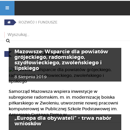
ROZWÓJ I FUNDUSZE
Mazowsze: Wsparcie dla powiatów
ROZWÓJ I FUNDUSZE
grójeckiego, radomskiego,
szydłowieckiego, zwoleńskiego i
lipskiego
8 Sierpnia 2019
Samorząd Mazowsza wspiera inwestycje w
subregionie radomskim, m. in. modernizację boiska
piłkarskiego w Zwoleniu, utworzenie nowej pracowni
komputerowej w Publicznej Szkole Podstawowej im.
Antoniego Gustawa Bema w...
„Europa dla obywateli” - trwa nabór
wniosków