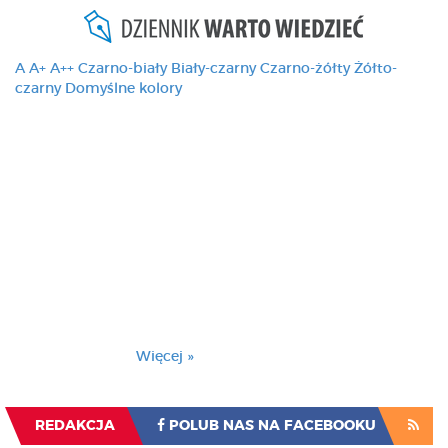
A
A+
A++
Czarno-biały
Biały-czarny
Czarno-żółty
Żółto-
czarny
Domyślne kolory
Ten serwis używa
cookies i podobnych
technologii, brak
zmiany ustawienia
przeglądarki oznacza
zgodę na to.
Brak zmiany ustawienia przeglądarki oznacza
zgodę na to.
Więcej »
Zrozumiałem
REDAKCJA
POLUB NAS NA FACEBOOKU