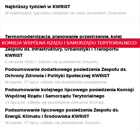
Najbliższy tydzień w KWRiST
W najbliższym tygodniu odbędzie się sześć posiedzeń Zespołów...
Termomodernizacja, planowanie przestrzenne, kolej
KOMISJA WSPÓLNA RZĄDU I SAMORZĄDU TERYTORIALNEGO
trójmiejska i RFRD - relacja z sierpniowego posiedzenia
Zespołu ds. Infrastruktury, Urbanistyki i Transportu
KWRiST
6 sierpnia 2026 r. odbyło się posiedzenie Zespołu...
Podsumowanie dodatkowego posiedzenia Zespołu ds.
Ochrony Zdrowia i Polityki Społecznej KWRiST
W piątek, 17 lipca, odbyło się dodatkowe posiedzenie...
Podsumowanie kolejnego lipcowego posiedzenia Komisji
Wspólnej Rządu i Samorządu Terytorialnego
21 lipca br. odbyło się posiedzenie plenarne Komisji...
Podsumowanie lipcowego posiedzenia Zespołu ds.
Energii, Klimatu i Środowiska KWRiST
W piątek, 17 lipca, odbyło się posiedzenie Zespołu...