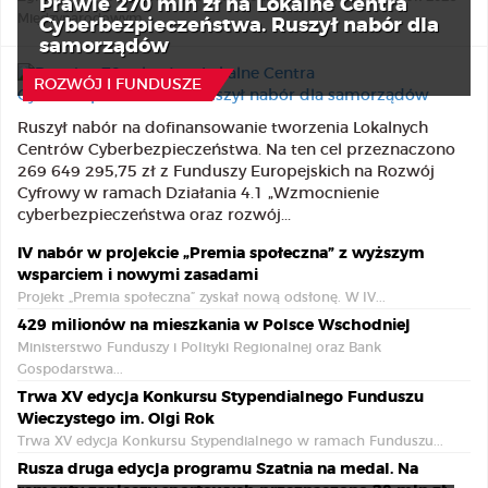
Prawie 270 mln zł na Lokalne Centra
Międzynarodowym...
Cyberbezpieczeństwa. Ruszył nabór dla
samorządów
7 Sierpnia 2026
ROZWÓJ I FUNDUSZE
Ruszył nabór na dofinansowanie tworzenia Lokalnych
Centrów Cyberbezpieczeństwa. Na ten cel przeznaczono
269 649 295,75 zł z Funduszy Europejskich na Rozwój
Cyfrowy w ramach Działania 4.1 „Wzmocnienie
cyberbezpieczeństwa oraz rozwój...
IV nabór w projekcie „Premia społeczna” z wyższym
wsparciem i nowymi zasadami
Projekt „Premia społeczna” zyskał nową odsłonę. W IV...
429 milionów na mieszkania w Polsce Wschodniej
Ministerstwo Funduszy i Polityki Regionalnej oraz Bank
Gospodarstwa...
Trwa XV edycja Konkursu Stypendialnego Funduszu
Wieczystego im. Olgi Rok
Trwa XV edycja Konkursu Stypendialnego w ramach Funduszu...
Rusza druga edycja programu Szatnia na medal. Na