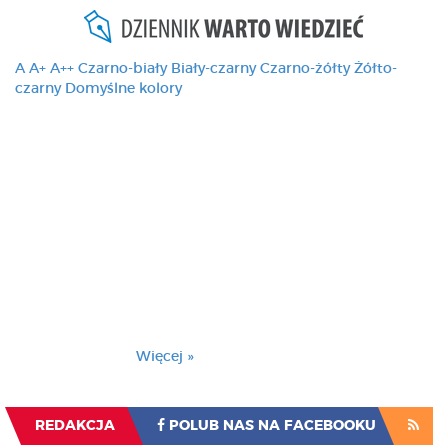
A
A+
A++
Czarno-biały
Biały-czarny
Czarno-żółty
Żółto-
czarny
Domyślne kolory
Ten serwis używa
cookies i podobnych
technologii, brak
zmiany ustawienia
przeglądarki oznacza
zgodę na to.
Brak zmiany ustawienia przeglądarki oznacza
zgodę na to.
Więcej »
Zrozumiałem
REDAKCJA
POLUB NAS NA FACEBOOKU