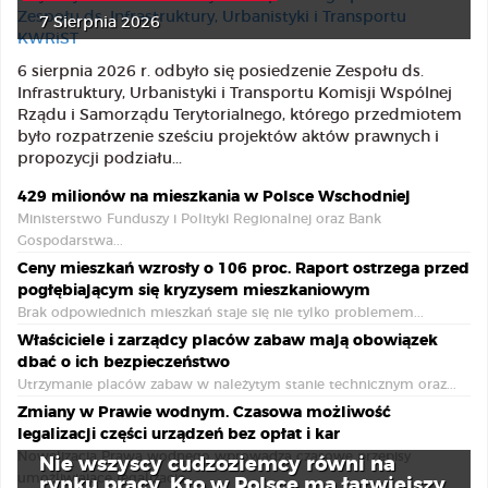
7 Sierpnia 2026
6 sierpnia 2026 r. odbyło się posiedzenie Zespołu ds.
Infrastruktury, Urbanistyki i Transportu Komisji Wspólnej
Rządu i Samorządu Terytorialnego, którego przedmiotem
było rozpatrzenie sześciu projektów aktów prawnych i
propozycji podziału...
429 milionów na mieszkania w Polsce Wschodniej
Ministerstwo Funduszy i Polityki Regionalnej oraz Bank
Gospodarstwa...
Ceny mieszkań wzrosły o 106 proc. Raport ostrzega przed
pogłębiającym się kryzysem mieszkaniowym
Brak odpowiednich mieszkań staje się nie tylko problemem...
Właściciele i zarządcy placów zabaw mają obowiązek
dbać o ich bezpieczeństwo
Utrzymanie placów zabaw w należytym stanie technicznym oraz...
Zmiany w Prawie wodnym. Czasowa możliwość
legalizacji części urządzeń bez opłat i kar
Nowelizacja Prawa wodnego wprowadza czasowe przepisy
Nie wszyscy cudzoziemcy równi na
umożliwiające legalizację...
rynku pracy. Kto w Polsce ma łatwiejszy