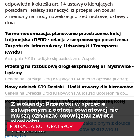
odpowiednik określa art. 14 ustawy o kierujących
pojazdami. Należy zaznaczyć, iż przepis ten został
zmieniony na mocy nowelizacji przedmiotowej ustawy z
dnia...
Termomodernizacja, planowanie przestrzenne, kolej
trójmiejska i RFRD - relacja z sierpniowego posiedzenia
Zespołu ds. Infrastruktury, Urbanistyki i Transportu
KWRiST
6 sierpnia 2026 r. odbyło się posiedzenie Zespołu...
Przetarg na rozbudowę drogi ekspresowej S1 Mysłowice –
Lędziny
Generalna Dyrekcja Dróg Krajowych i Autostrad ogłosiła przetarg...
Nowy odcinek S19 Deniski – Haćki otwarty dla kierowców
Generalna Dyrekcja Dróg Krajowych i Autostrad udostępniła do...
Ponad 18,1 mld zł z KPO na inwestycje w polską kolej
Z wokandy: Przeróbki w sprzęcie
Ponad 18,1 mld zł z Krajowego Planu Odbudowy...
zakupionym z dotacji oświatowej nie
muszą oznaczać obowiązku zwrotu
pieniędzy
EDUKACJA, KULTURA I SPORT
7 Sierpnia 2026