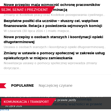
Nowe przepisy mają wzmocnić ochronę pracowników
SEJM, SENAT I PREZYDENT
przed mobbingiem i dyskryminacją
Zmiany w Kodeksie pracy oraz Kodeksie postępowania cywilnego...
Bezpłatne posiłki dla uczniów – słuszny cel, wątpliwe
finansowanie. Relacja z posiedzenia sejmowych komisji
W czwartek (30 lipca 2026 r.) miało miejsce...
Nowe przepisy o osobach starszych i koordynacji opieki
długoterminowej
Ustawa o osobach starszych i koordynacji opieki długoterminowej...
Zmiany w ustawie o pomocy społecznej w zakresie usług
opiekuńczych w miejscu zamieszkania
Nowelizacja ustawy o pomocy społecznej wprowadza zmiany
dotyczące...
POPULARNE
Najczęściej czytane
Z wokandy: Bezterminowe uprawnienia pozostają bezterminowe –
NSA o wpisie terminu ważności w prawie jazdy
KOMUNIKACJA I TRANSPORT
Nowe prawa pasażerów lotniczych
16 Lipca 2026