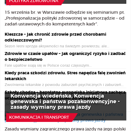
POLITYKA ZDROWOTNA
15 września br. w Warszawie odbędzie się seminarium pt.
„Profesjonalizacja polityki zdrowotnej w samorządzie – od
zadań ustawowych do kompetentnych kadr”.
Kleszcze – jak chronić zdrowie przed chorobami
odkleszczowymi?
Sezon letni sprzyja aktywności na świeżym powietrzu, ale...
Zdrowie w czasie upałów – jak ograniczyć ryzyko i zadbać
o bezpieczeństwo
Fale upałów stają się w Polsce coraz częstszym...
Kiedy praca szkodzi zdrowiu. Stres napędza falę zwolnień
lekarskich
Zwolnienia lekarskie z powodu zaburzeń psychicznych i zaburzeń...
Szkoły chodzą – bezpłatna europejska inicjatywa zachęca
Konwencja wiedeńska, Konwencja
uczniów, rodziców i nauczycieli do aktywności
genewska i państwa pozakonwencyjne -
„Szkoły chodzą”, to europejska inicjatywa, której celem jest...
zasady wymiany prawa jazdy
8 Sierpnia 2026
KOMUNIKACJA I TRANSPORT
Zasady wymiany zagranicznego prawa jazdy na jego polski