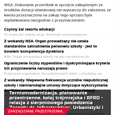
WSA: Dokonanie przeróbek w sprzęcie zakupionym ze
środków dotacji oświatowej nie wystarczy do założenia, że
kwota przeznaczona na zakup tego sprzętu była
wydatkowana niezgodnie z przeznaczeniem.
Czynny żal resortu edukacji
To miała być szybka akcja. W tempie zawstydzającym...
Z wokandy NSA: Organ prowadzący nie ustala
standardów zatrudnienia personelu szkoły - jest to
bowiem kompetencja dyrektora
NSA: Organ prowadzący szkoły nie jest uprawniony do...
Ograniczenie liczby stypendiów i dyskryminujące kryteria
ich przyznawania naruszają prawo
Przyznanie stypendium dla uzdolnionych dzieci i młodzieży nie...
Z wokandy: Niepewna frekwencja uczniów niepublicznej
szkoły i niemiarodajne umowy dotyczące wykorzystania
środków prowadzą do obowiązku zwrotu dotacji
Termomodernizacja, planowanie
WSA: Organ prowadzący szkołę niepubliczną, w której nie...
przestrzenne, kolej trójmiejska i RFRD -
relacja z sierpniowego posiedzenia
Zespołu ds. Infrastruktury, Urbanistyki i
ZARZĄDZANIE PRZESTRZENIĄ
Transportu KWRiST