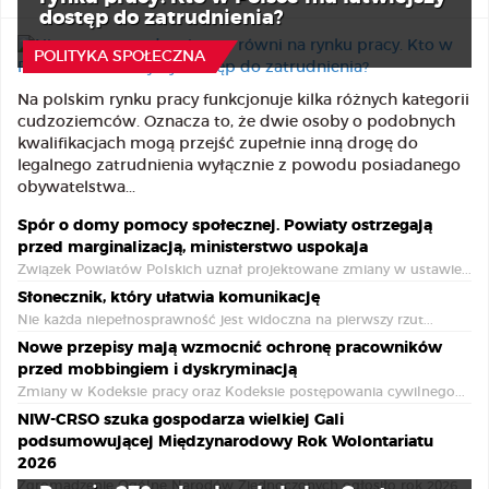
dostęp do zatrudnienia?
7 Sierpnia 2026
POLITYKA SPOŁECZNA
Na polskim rynku pracy funkcjonuje kilka różnych kategorii
cudzoziemców. Oznacza to, że dwie osoby o podobnych
kwalifikacjach mogą przejść zupełnie inną drogę do
legalnego zatrudnienia wyłącznie z powodu posiadanego
obywatelstwa...
Spór o domy pomocy społecznej. Powiaty ostrzegają
przed marginalizacją, ministerstwo uspokaja
Związek Powiatów Polskich uznał projektowane zmiany w ustawie...
Słonecznik, który ułatwia komunikację
Nie każda niepełnosprawność jest widoczna na pierwszy rzut...
Nowe przepisy mają wzmocnić ochronę pracowników
przed mobbingiem i dyskryminacją
Zmiany w Kodeksie pracy oraz Kodeksie postępowania cywilnego...
NIW-CRSO szuka gospodarza wielkiej Gali
podsumowującej Międzynarodowy Rok Wolontariatu
2026
Zgromadzenie Ogólne Narodów Zjednoczonych ogłosiło rok 2026