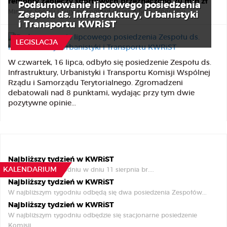
remonty zapleczy sportowych przeznaczono 20 mln zł
Podsumowanie lipcowego posiedzenia
Minister Sportu i Turystyki ogłosił drugą edycję programu...
Zespołu ds. Infrastruktury, Urbanistyki
i Transportu KWRiST
17 Lipca 2026
LEGISLACJA
W czwartek, 16 lipca, odbyło się posiedzenie Zespołu ds.
Infrastruktury, Urbanistyki i Transportu Komisji Wspólnej
Rządu i Samorządu Terytorialnego. Zgromadzeni
debatowali nad 8 punktami, wydając przy tym dwie
pozytywne opinie...
Najbliższy tydzień w KWRiST
KALENDARIUM
W najbliższym tygodniu w dniu 11 sierpnia br....
Najbliższy tydzień w KWRiST
W najbliższym tygodniu odbędą się dwa posiedzenia Zespołów...
Najbliższy tydzień w KWRiST
W najbliższym tygodniu odbędzie się stacjonarne posiedzenie
Komisji...