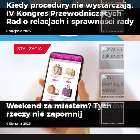
Kiedy procedury nie wystarczają.
Specjalne wydanie „Dziennika
Centralny Rejestr Umów: Q&A -
IV Kongres Przewodniczących
Warto Wiedzieć” już dostępne
cz. 1
Rad o relacjach i sprawności rady
7 Sierpnia 2026
7 Sierpnia 2026
6 Sierpnia 2026
STYL ŻYCIA
STYL ŻYCIA
STYL ŻYCIA
Co dominuje wśród prezentów
Weekend za miastem? Tych
Z AI na zakupach
ślubnych?
rzeczy nie zapomnij
7 Sierpnia 2026
6 Sierpnia 2026
4 Sierpnia 2026