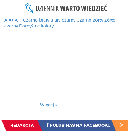
A
A+
A++
Czarno-biały
Biały-czarny
Czarno-żółty
Żółto-
czarny
Domyślne kolory
Ten serwis używa
cookies i podobnych
technologii, brak
zmiany ustawienia
przeglądarki oznacza
zgodę na to.
Brak zmiany ustawienia przeglądarki oznacza
zgodę na to.
Więcej »
Zrozumiałem
REDAKCJA
POLUB NAS NA FACEBOOKU