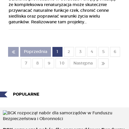
że kompleksowa renaturyzacja może skutecznie
przywracać naturalne funkcje rzek, chronić cenne
siedliska oraz poprawiać warunki życia wielu
gatunków. Realizowane tam projekty...
Poprzednia
1
2
3
4
5
6
7
8
9
10
Następna
POPULARNE