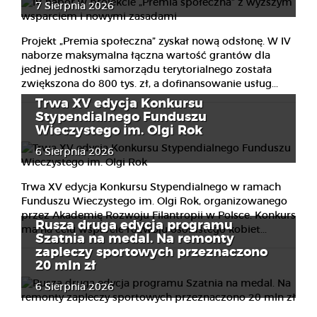
7 Sierpnia 2026
Projekt „Premia społeczna” zyskał nową odsłonę. W IV
naborze maksymalna łączna wartość grantów dla
jednej jednostki samorządu terytorialnego została
zwiększona do 800 tys. zł, a dofinansowanie usług...
Trwa XV edycja Konkursu
Stypendialnego Funduszu
Wieczystego im. Olgi Rok
6 Sierpnia 2026
Trwa XV edycja Konkursu Stypendialnego w ramach
Funduszu Wieczystego im. Olgi Rok, organizowanego
przez Akademię Rozwoju Filantropii w Polsce. Konkurs
Rusza druga edycja programu
ma na celu wsparcie rozwoju osobistego kobiet...
Szatnia na medal. Na remonty
zapleczy sportowych przeznaczono
20 mln zł
6 Sierpnia 2026