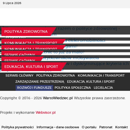
9 Lipca 2026
Eksperci i samorządowcy razem o polityce zdrowotnej –
zaproszenie na seminarium
1,26 mld zł na rozwój sieci dla elektromobilności
5 Sierpnia 2026
POLITYKA ZDROWOTNA
Koniec z nielegalnymi hulajnogami?
30 Lipca 2026
Studia i doświadczenie to już za mało?
15 Lipca 2026
KOMUNIKACJA I TRANSPORT
Ważny termin dla użytkowników mObywatela
29 Lipca 2026
KOMUNIKACJA I TRANSPORT
Ograniczenie liczby stypendiów i dyskryminujące kryteria
28 Lipca 2026
SERWIS GŁÓWNY
ich przyznawania naruszają prawo
SERWIS GŁÓWNY
6 Sierpnia 2026
EDUKACJA, KULTURA I SPORT
SERWIS GŁÓWNY
POLITYKA ZDROWOTNA
KOMUNIKACJA I TRANSPORT
ZARZĄDZANIE PRZESTRZENIĄ
EDUKACJA, KULTURA I SPORT
ROZWÓJ I FUNDUSZE
POLITYKA SPOŁECZNA
LEGISLACJA
Copyright © 2016 - 2026
WartoWiedziec.pl
Wszystkie prawa zastrzeżone.
Projekt i wykonanie
Webvisor.pl
Polityka prywatności
Informacja – dane osobowe
O portalu
Patronat
Kontakt