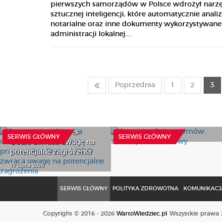
pierwszych samorządów w Polsce wdrożył narz
sztucznej inteligencji, które automatycznie analiz
notarialne oraz inne dokumenty wykorzystywan
administracji lokalnej....
Poprzednia
1
2
3
Sztuczna inteligencja
Centralny Rejestr Umów:
decyduje o zatrudnieniu
zakres przedmiotowy
pracownika? Prezes
31 Lipca 2026
SERWIS GŁÓWNY
SERWIS GŁÓWNY
UODO zwraca uwagę na
potencjalne zagrożenia
17 Lipca 2026
SERWIS GŁÓWNY
POLITYKA ZDROWOTNA
KOMUNIKACJA
Copyright © 2016 - 2026
WartoWiedziec.pl
Wszystkie prawa z