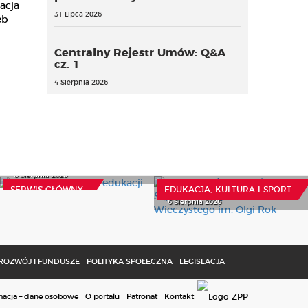
acja
31 Lipca 2026
eb
Centralny Rejestr Umów: Q&A
cz. 1
4 Sierpnia 2026
Czynny żal resortu
Trwa XV edycja Konkursu
edukacji
Stypendialnego Funduszu
6 Sierpnia 2026
Wieczystego im. Olgi Rok
SERWIS GŁÓWNY
EDUKACJA, KULTURA I SPORT
6 Sierpnia 2026
ROZWÓJ I FUNDUSZE
POLITYKA SPOŁECZNA
LEGISLACJA
macja – dane osobowe
O portalu
Patronat
Kontakt