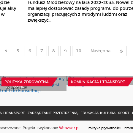
ędzie
Fundusz Młodzieżowy na lata 2022–2033. Noweliz
uje akty
ma lepiej dostosować zasady programu do potrz
e w
organizacji pracujących z młodymi ludźmi oraz
zwiększyć...
4
5
6
7
8
9
10
Następna
Jak zmienią się zasady
pracy w ochronie
Koniec z nielegalnymi
zdrowia? Projekt trafił do
hulajnogami?
konsultacji
15 Lipca 2026
POLITYKA ZDROWOTNA
KOMUNIKACJA I TRANSPORT
29 Lipca 2026
 I TRANSPORT
ZARZĄDZANIE PRZESTRZENIĄ
EDUKACJA, KULTURA I SPORT
astrzeżone. Projekt i wykonanie
Webvisor.pl
Polityka prywatności
Infor