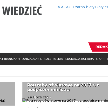
A
A+
A++
Czarno-biały
Biały-c
Ten serwis 
zmiany usta
Brak zmiany ustawienia p
REDAK
 I TRANSPORT
ZARZĄDZANIE PRZESTRZENIĄ
EDUKACJA, KULTURA I SPORT
Potrzeby oświatowe na 2027 r. z
podpisem ministra
29 Lipca 2026