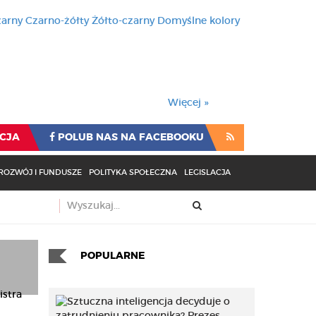
zarny
Czarno-żółty
Żółto-czarny
Domyślne kolory
używa cookies i podobnych t
wienia przeglądarki oznacza
rzeglądarki oznacza zgodę na to.
Więcej »
CJA
POLUB NAS NA FACEBOOKU
ROZWÓJ I FUNDUSZE
POLITYKA SPOŁECZNA
LEGISLACJA
POPULARNE