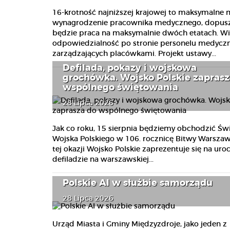
16-krotność najniższej krajowej to maksymalne
wynagrodzenie pracownika medycznego, dopus
będzie praca na maksymalnie dwóch etatach. W
odpowiedzialność po stronie personelu medyczn
zarządzających placówkami. Projekt ustawy...
Defilada, pokazy i wojskowa
grochówka. Wojsko Polskie zaprasz
wspólnego świętowania
28 Lipca 2026
Jak co roku, 15 sierpnia będziemy obchodzić Św
Wojska Polskiego w 106. rocznicę Bitwy Warszaws
tej okazji Wojsko Polskie zaprezentuje się na uroc
defiladzie na warszawskiej...
Polskie AI w służbie samorządu
28 Lipca 2026
Urząd Miasta i Gminy Międzyzdroje, jako jeden z