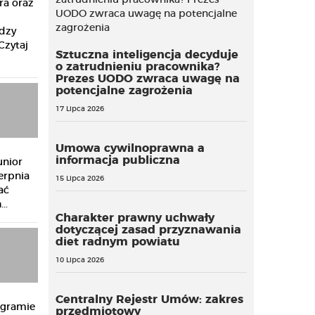
ra oraz
u
dzy
Czytaj
Sztuczna inteligencja decyduje
o zatrudnieniu pracownika?
Prezes UODO zwraca uwagę na
potencjalne zagrożenia
17 Lipca 2026
Umowa cywilnoprawna a
informacja publiczna
unior
erpnia
15 Lipca 2026
ać
..
Charakter prawny uchwały
dotyczącej zasad przyznawania
diet radnym powiatu
10 Lipca 2026
Centralny Rejestr Umów: zakres
ogramie
przedmiotowy