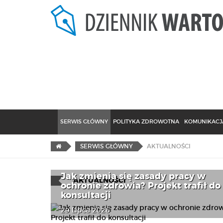
SERWIS GŁÓWNY
POLITYKA ZDROWOTNA
KOMUNIKACJA
AKTUALNOŚCI
SERWIS GŁÓWNY
Jak zmienią się zasady pracy w
AKTUALNOŚCI
ochronie zdrowia? Projekt trafił do
konsultacji
29 Lipca 2026