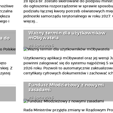
28 lipca br. zostało skierowane do podpisu minist
 możliwe
do ogłoszenia rozporządzenie w sprawie sposob
zczalna
podziału łącznej kwoty potrzeb oświatowych mię
iększa
jednostki samorządu terytorialnego w roku 2027. 
ego i
więcej:...
Ważny termin dla użytkowników
mObywatela
a do
28 Lipca 2026
Użytkownicy aplikacji mObywatel oraz jej wersji J
ięto
powinni zalogować się do systemu najpóźniej 5 si
kiej. Z
2026 roku. Pozwoli to automatycznie zaktualizow
zystej
certyfikaty cyfrowych dokumentów i zachować ich.
Fundusz Młodzieżowy z nowymi
zasadami
28 Lipca 2026
Rada Ministrów przyjęła zmiany w Rządowym Pr