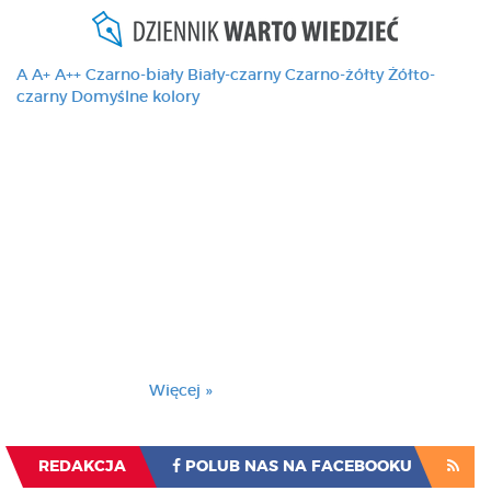
A
A+
A++
Czarno-biały
Biały-czarny
Czarno-żółty
Żółto-
czarny
Domyślne kolory
Ten serwis używa
cookies i podobnych
technologii, brak
zmiany ustawienia
przeglądarki oznacza
zgodę na to.
Brak zmiany ustawienia przeglądarki oznacza
zgodę na to.
Więcej »
Zrozumiałem
REDAKCJA
POLUB NAS NA FACEBOOKU