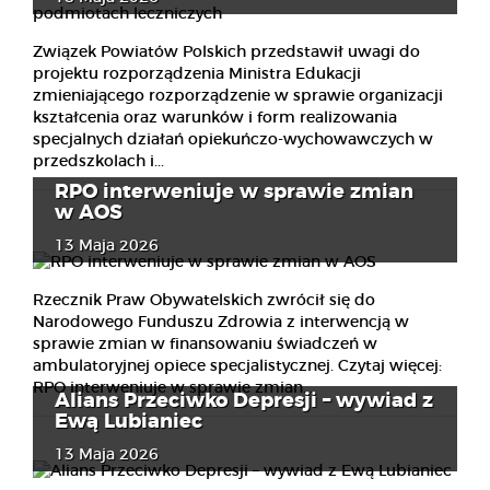
Związek Powiatów Polskich przedstawił uwagi do
projektu rozporządzenia Ministra Edukacji
zmieniającego rozporządzenie w sprawie organizacji
kształcenia oraz warunków i form realizowania
specjalnych działań opiekuńczo-wychowawczych w
przedszkolach i...
RPO interweniuje w sprawie zmian
w AOS
13 Maja 2026
Rzecznik Praw Obywatelskich zwrócił się do
Narodowego Funduszu Zdrowia z interwencją w
sprawie zmian w finansowaniu świadczeń w
ambulatoryjnej opiece specjalistycznej. Czytaj więcej:
RPO interweniuje w sprawie zmian...
Alians Przeciwko Depresji – wywiad z
Ewą Lubianiec
13 Maja 2026