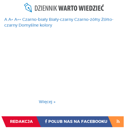
A
A+
A++
Czarno-biały
Biały-czarny
Czarno-żółty
Żółto-
czarny
Domyślne kolory
Ten serwis używa
cookies i podobnych
technologii, brak
zmiany ustawienia
przeglądarki oznacza
zgodę na to.
Brak zmiany ustawienia przeglądarki oznacza
zgodę na to.
Więcej »
Zrozumiałem
REDAKCJA
POLUB NAS NA FACEBOOKU