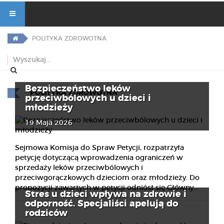
POLITYKA ZDROWOTNA
Bezpieczeństwo leków
POLITYKA ZDROWOTNA
przeciwbólowych u dzieci i
młodzieży
19 Maja 2026
Sejmowa Komisja do Spraw Petycji, rozpatrzyła
petycję dotyczącą wprowadzenia ograniczeń w
sprzedaży leków przeciwbólowych i
przeciwgorączkowych dzieciom oraz młodzieży. Do
propozycji zawartych w petycji odniósł się Główny...
Stres u dzieci wpływa na zdrowie i
odporność. Specjaliści apelują do
rodziców