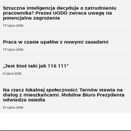
Sztuczna inteligencja decyduje o zatrudnieniu
pracownika? Prezes UODO zwraca uwagę na
potencjalne zagrożenia
17 Lipca 2026
Praca w czasie upałów z nowymi zasadami
17 Lipca 2026
„Jest ktoś taki jak 116 111”
9 Lipca 2026
Na rzecz lokalnej społeczności: Tarnów stawia na
dialog z mieszkańcami. Mobilne Biuro Prezydenta
odwiedza osiedla
24 Lipca 2026
Zmiany w ustawie o pomocy społecznej w zakresie usług
opiekuńczych w miejscu zamieszkania