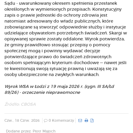
Sądu - uwarunkowany okresem spełnienia przesłanek
określonych w wymienionych przepisach. Konstytucyjny
zapis o prawie jednostki do ochrony zdrowia jest
natomiast adresowany do władz publicznych, które
zobowiązane są stworzyć odpowiednie służby i instytucje
udzielające obywatelom potrzebnych świadczeń. Skargi w
opisywanej sprawie zostały oddalone. Wyrok potwierdza,
że gminy prawidłowo stosując przepisy o pomocy
społecznej mogą i powinny wydawać decyzje
potwierdzające prawo do świadczeń zdrowotnych
osobom spełniającym kryterium dochodowe — nawet jeśli
te kwestionują swoją sytuację prawną i uważają się za
osoby ubezpieczone na zwykłych warunkach.
Wyrok WSA w Łodzi z 19 maja 2026 r. (sygn. III SA/Łd
89/26) - orzeczenie nieprawomocne
Źródło:
CBOSA
Czw., 18 Czrw. 2026
0 Komentarzy
Dodane przez: Piotr Majoch