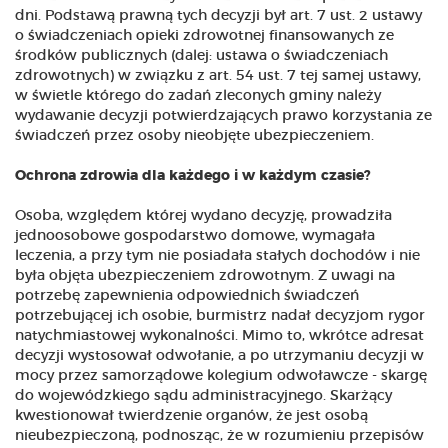
dni. Podstawą prawną tych decyzji był art. 7 ust. 2 ustawy
o świadczeniach opieki zdrowotnej finansowanych ze
środków publicznych (dalej: ustawa o świadczeniach
zdrowotnych) w związku z art. 54 ust. 7 tej samej ustawy,
w świetle którego do zadań zleconych gminy należy
wydawanie decyzji potwierdzających prawo korzystania ze
świadczeń przez osoby nieobjęte ubezpieczeniem.
Ochrona zdrowia dla każdego i w każdym czasie?
Osoba, względem której wydano decyzję, prowadziła
jednoosobowe gospodarstwo domowe, wymagała
leczenia, a przy tym nie posiadała stałych dochodów i nie
była objęta ubezpieczeniem zdrowotnym. Z uwagi na
potrzebę zapewnienia odpowiednich świadczeń
potrzebującej ich osobie, burmistrz nadał decyzjom rygor
natychmiastowej wykonalności. Mimo to, wkrótce adresat
decyzji wystosował odwołanie, a po utrzymaniu decyzji w
mocy przez samorządowe kolegium odwoławcze - skargę
do wojewódzkiego sądu administracyjnego. Skarżący
kwestionował twierdzenie organów, że jest osobą
nieubezpieczoną, podnosząc, że w rozumieniu przepisów