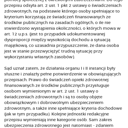
pomocy społecznej z określonymi zastrzeżeniami. Do tego
przepisu odsyła art. 2 ust. 1 pkt 2 ustawy o świadczeniach
zdrowotnych, na podstawie którego osoby spełniające to
kryterium korzystają ze świadczeń finansowanych ze
środków publicznych na zasadach ogólnych, o ile nie
stwierdzono wystąpienia okoliczności, o których mowa w
art. 12 u.p.s. (jest to przypadek udokumentowanej
dysproporcji między wysokością dochodu a sytuacją
majątkową, co uzasadnia przypuszczenie, że dana osoba
jest w stanie przezwyciężyć trudną sytuację przy
wykorzystaniu własnych zasobów).
Sąd uznał zatem, że działania organu I i II instancji były
słuszne i znalazły pełne potwierdzenie w obowiązujących
przepisach. Prawo do świadczeń opieki zdrowotnej
finansowanych ze środków publicznych przysługuje
osobom wymienionym w art. 2 ust. 1 ustawy o
świadczeniach zdrowotnych i są to osoby objęte
obowiązkowym i dobrowolnym ubezpieczeniem
zdrowotnym, a także inne spełniające kryteria dochodowe
(jak w tym przypadku). Kolejne jednostki redakcyjne
przepisu wymieniają inne kategorie osób. Sam zakres
ubezpieczenia zdrowotnego jest natomiast - zdaniem