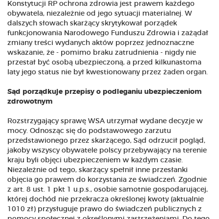
Konstytucji RP ochrona zdrowia jest prawem każdego
obywatela, niezależnie od jego sytuacji materialnej. W
dalszych słowach skarżący skrytykował porządek
funkcjonowania Narodowego Funduszu Zdrowia i zażądał
zmiany treści wydanych aktów poprzez jednoznaczne
wskazanie, że - pomimo braku zatrudnienia - nigdy nie
przestał być osobą ubezpieczoną, a przed kilkunastoma
laty jego status nie był kwestionowany przez żaden organ.
Sąd porządkuje przepisy o podleganiu ubezpieczeniom
zdrowotnym
Rozstrzygający sprawę WSA utrzymał wydane decyzje w
mocy. Odnosząc się do podstawowego zarzutu
przedstawionego przez skarżącego, Sąd odrzucił pogląd,
jakoby wszyscy obywatele polscy przebywający na terenie
kraju byli objęci ubezpieczeniem w każdym czasie.
Niezależnie od tego, skarżący spełnił inne przesłanki
objęcia go prawem do korzystania ze świadczeń. Zgodnie
z art. 8 ust. 1 pkt 1 u.p.s., osobie samotnie gospodarującej,
której dochód nie przekracza określonej kwoty (aktualnie
1010 zł) przysługuje prawo do świadczeń publicznych z