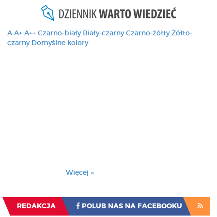
A
A+
A++
Czarno-biały
Biały-czarny
Czarno-żółty
Żółto-
czarny
Domyślne kolory
Ten serwis używa
cookies i podobnych
technologii, brak
zmiany ustawienia
przeglądarki oznacza
zgodę na to.
Brak zmiany ustawienia przeglądarki oznacza
zgodę na to.
Więcej »
Zrozumiałem
REDAKCJA
POLUB NAS NA FACEBOOKU