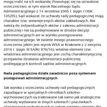
mogą trafić na ich wokandę. Powołując się na utrwalone
orzecznictwo, w tym wyrok Naczelnego Sądu
Administracyjnego z 14 września 2005 r. (sygn. I OSK
105/05), Sąd wskazał, że uchwały rady pedagogicznej mają
charakter tzw. wewnętrznych aktów zakładowych. Nie
należą do indywidualnych aktów z zakresu administracji
publicznej i nie są podejmowane w drodze decyzji
administracyjnych ani w wyniku postępowania
administracyjnego. W świetle innego prawomocnego
orzeczenia, jakim jest wyrok WSA w Krakowie z 2 sierpnia
2016 r. (sygn. III SA/Kr 876/16), właśnie element tzw.
władztwa administracyjnego jest cechą charakterystyczną
przejawów działania administracji publicznej
podlegających kontroli sądów administracyjnych.
Rada pedagogiczna działa zasadniczo poza systemem
postępowań administracyjnych
Jak wynika z orzeczenia, uchwały rad pedagogicznych
zapadające w specjalnych ośrodkach szkolno-
wychowawczych są traktowane tak samo jak analogiczne
uchwały wydawane w innych szkołach i placówkach