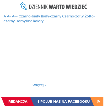
A
A+
A++
Czarno-biały
Biały-czarny
Czarno-żółty
Żółto-
czarny
Domyślne kolory
Ten serwis używa
cookies i podobnych
technologii, brak
zmiany ustawienia
przeglądarki oznacza
zgodę na to.
Brak zmiany ustawienia przeglądarki oznacza
zgodę na to.
Więcej »
Zrozumiałem
REDAKCJA
POLUB NAS NA FACEBOOKU