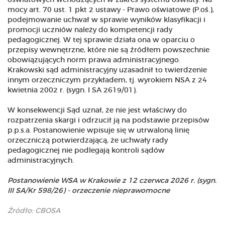
oświatowych wchodzących w zakres systemu oświaty. Na
mocy art. 70 ust. 1 pkt 2 ustawy - Prawo oświatowe (P.oś.),
podejmowanie uchwał w sprawie wyników klasyfikacji i
promocji uczniów należy do kompetencji rady
pedagogicznej. W tej sprawie działa ona w oparciu o
przepisy wewnętrzne, które nie są źródłem powszechnie
obowiązujących norm prawa administracyjnego.
Krakowski sąd administracyjny uzasadnił to twierdzenie
innym orzeczniczym przykładem, tj. wyrokiem NSA z 24
kwietnia 2002 r. (sygn. I SA 2619/01).
W konsekwencji Sąd uznał, że nie jest właściwy do
rozpatrzenia skargi i odrzucił ją na podstawie przepisów
p.p.s.a. Postanowienie wpisuje się w utrwaloną linię
orzeczniczą potwierdzającą, że uchwały rady
pedagogicznej nie podlegają kontroli sądów
administracyjnych.
Postanowienie WSA w Krakowie z 12 czerwca 2026 r. (sygn.
III SA/Kr 598/26) - orzeczenie nieprawomocne
Źródło:
CBOSA