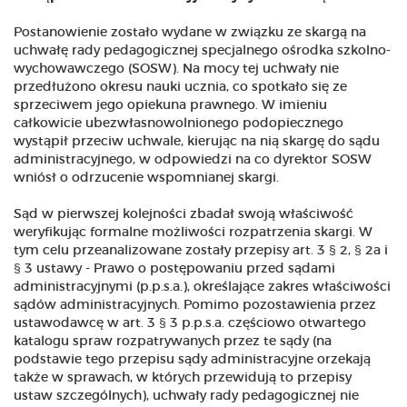
Postanowienie zostało wydane w związku ze skargą na
uchwałę rady pedagogicznej specjalnego ośrodka szkolno-
wychowawczego (SOSW). Na mocy tej uchwały nie
przedłużono okresu nauki ucznia, co spotkało się ze
sprzeciwem jego opiekuna prawnego. W imieniu
całkowicie ubezwłasnowolnionego podopiecznego
wystąpił przeciw uchwale, kierując na nią skargę do sądu
administracyjnego, w odpowiedzi na co dyrektor SOSW
wniósł o odrzucenie wspomnianej skargi.
Sąd w pierwszej kolejności zbadał swoją właściwość
weryfikując formalne możliwości rozpatrzenia skargi. W
tym celu przeanalizowane zostały przepisy art. 3
§
2,
§ 2a i
§ 3 ustawy - Prawo o postępowaniu przed sądami
administracyjnymi (p.p.s.a.), określające zakres właściwości
sądów administracyjnych. Pomimo pozostawienia przez
ustawodawcę w art. 3 § 3 p.p.s.a. częściowo otwartego
katalogu spraw rozpatrywanych przez te sądy (na
podstawie tego przepisu sądy administracyjne orzekają
także w sprawach, w których przewidują to przepisy
ustaw szczególnych), uchwały rady pedagogicznej nie