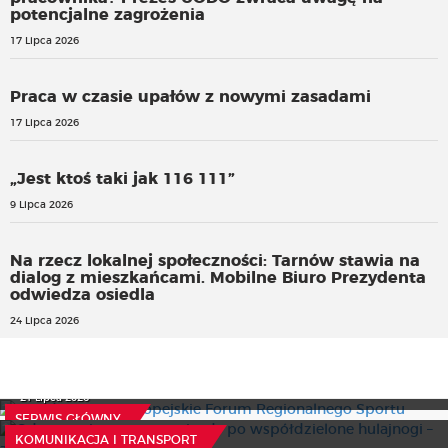
potencjalne zagrożenia
17 Lipca 2026
Praca w czasie upałów z nowymi zasadami
17 Lipca 2026
„Jest ktoś taki jak 116 111”
9 Lipca 2026
Na rzecz lokalnej społeczności: Tarnów stawia na
dialog z mieszkańcami. Mobilne Biuro Prezydenta
odwiedza osiedla
24 Lipca 2026
Przed nami IV Europejskie Forum Regionalnego Sportu
Od egzaminu na prawo jazdy po współdzielone hulajnogi
21 Lipca 2026
– założenia projektu UD402
SERWIS GŁÓWNY
Zastępca RPO krytycznie o niektórych proponowanych
9 Lipca 2026
KOMUNIKACJA I TRANSPORT