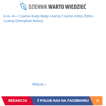
A
A+
A++
Czarno-biały
Biały-czarny
Czarno-żółty
Żółto-
czarny
Domyślne kolory
Ten serwis używa
cookies i podobnych
technologii, brak
zmiany ustawienia
przeglądarki oznacza
zgodę na to.
Brak zmiany ustawienia przeglądarki oznacza
zgodę na to.
Więcej »
Zrozumiałem
REDAKCJA
POLUB NAS NA FACEBOOKU