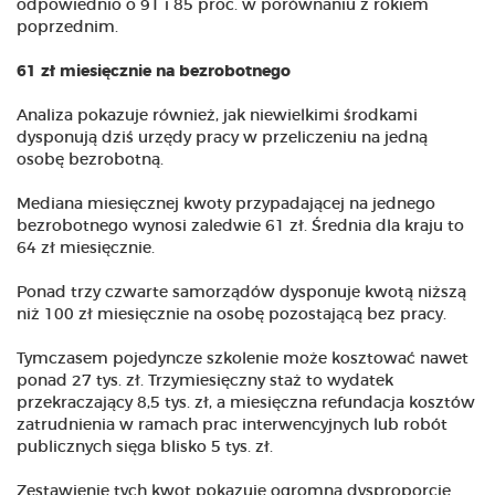
odpowiednio o 91 i 85 proc. w porównaniu z rokiem
poprzednim.
61 zł miesięcznie na bezrobotnego
Analiza pokazuje również, jak niewielkimi środkami
dysponują dziś urzędy pracy w przeliczeniu na jedną
osobę bezrobotną.
Mediana miesięcznej kwoty przypadającej na jednego
bezrobotnego wynosi zaledwie 61 zł. Średnia dla kraju to
64 zł miesięcznie.
Ponad trzy czwarte samorządów dysponuje kwotą niższą
niż 100 zł miesięcznie na osobę pozostającą bez pracy.
Tymczasem pojedyncze szkolenie może kosztować nawet
ponad 27 tys. zł. Trzymiesięczny staż to wydatek
przekraczający 8,5 tys. zł, a miesięczna refundacja kosztów
zatrudnienia w ramach prac interwencyjnych lub robót
publicznych sięga blisko 5 tys. zł.
Zestawienie tych kwot pokazuje ogromną dysproporcję