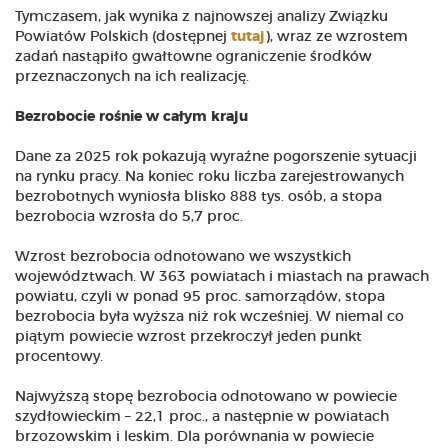
Tymczasem, jak wynika z najnowszej analizy Związku
Powiatów Polskich (dostępnej
tutaj
), wraz ze wzrostem
zadań nastąpiło gwałtowne ograniczenie środków
przeznaczonych na ich realizację.
Bezrobocie rośnie w całym kraju
Dane za 2025 rok pokazują wyraźne pogorszenie sytuacji
na rynku pracy. Na koniec roku liczba zarejestrowanych
bezrobotnych wyniosła blisko 888 tys. osób, a stopa
bezrobocia wzrosła do 5,7 proc.
Wzrost bezrobocia odnotowano we wszystkich
województwach. W 363 powiatach i miastach na prawach
powiatu, czyli w ponad 95 proc. samorządów, stopa
bezrobocia była wyższa niż rok wcześniej. W niemal co
piątym powiecie wzrost przekroczył jeden punkt
procentowy.
Najwyższą stopę bezrobocia odnotowano w powiecie
szydłowieckim – 22,1 proc., a następnie w powiatach
brzozowskim i leskim. Dla porównania w powiecie