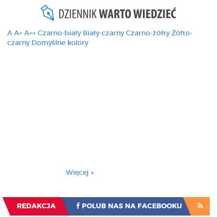
A
A+
A++
Czarno-biały
Biały-czarny
Czarno-żółty
Żółto-
czarny
Domyślne kolory
Ten serwis używa
cookies i podobnych
technologii, brak
zmiany ustawienia
przeglądarki oznacza
zgodę na to.
Brak zmiany ustawienia przeglądarki oznacza
zgodę na to.
Więcej »
Zrozumiałem
REDAKCJA
POLUB NAS NA FACEBOOKU