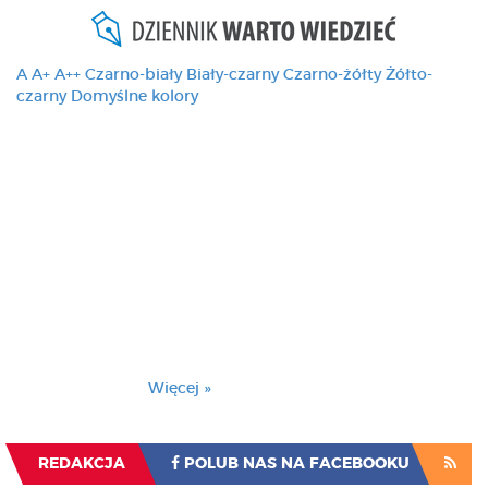
A
A+
A++
Czarno-biały
Biały-czarny
Czarno-żółty
Żółto-
czarny
Domyślne kolory
Ten serwis używa
cookies i podobnych
technologii, brak
zmiany ustawienia
przeglądarki oznacza
zgodę na to.
Brak zmiany ustawienia przeglądarki oznacza
zgodę na to.
Więcej »
Zrozumiałem
REDAKCJA
POLUB NAS NA FACEBOOKU