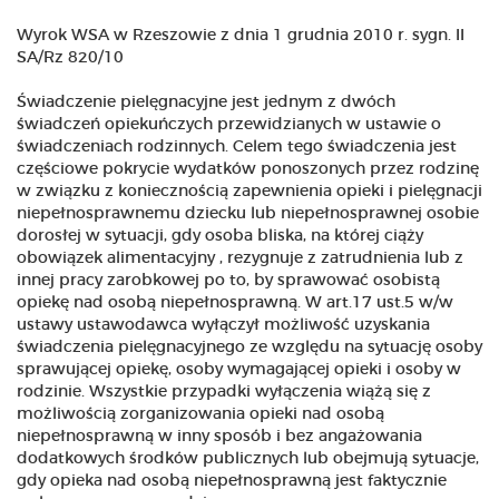
Wyrok WSA w Rzeszowie z dnia 1 grudnia 2010 r. sygn. II
SA/Rz 820/10
Świadczenie pielęgnacyjne jest jednym z dwóch
świadczeń opiekuńczych przewidzianych w ustawie o
świadczeniach rodzinnych. Celem tego świadczenia jest
częściowe pokrycie wydatków ponoszonych przez rodzinę
w związku z koniecznością zapewnienia opieki i pielęgnacji
niepełnosprawnemu dziecku lub niepełnosprawnej osobie
dorosłej w sytuacji, gdy osoba bliska, na której ciąży
obowiązek alimentacyjny , rezygnuje z zatrudnienia lub z
innej pracy zarobkowej po to, by sprawować osobistą
opiekę nad osobą niepełnosprawną. W art.17 ust.5 w/w
ustawy ustawodawca wyłączył możliwość uzyskania
świadczenia pielęgnacyjnego ze względu na sytuację osoby
sprawującej opiekę, osoby wymagającej opieki i osoby w
rodzinie. Wszystkie przypadki wyłączenia wiążą się z
możliwością zorganizowania opieki nad osobą
niepełnosprawną w inny sposób i bez angażowania
dodatkowych środków publicznych lub obejmują sytuacje,
gdy opieka nad osobą niepełnosprawną jest faktycznie