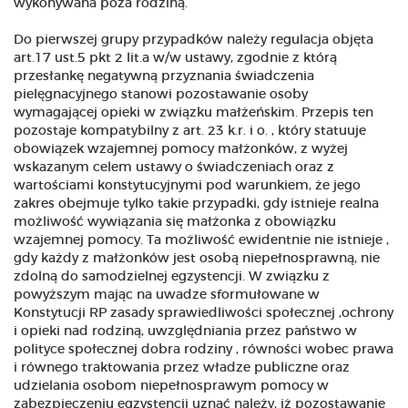
wykonywana poza rodziną.
Do pierwszej grupy przypadków należy regulacja objęta
art.17 ust.5 pkt 2 lit.a w/w ustawy, zgodnie z którą
przesłankę negatywną przyznania świadczenia
pielęgnacyjnego stanowi pozostawanie osoby
wymagającej opieki w związku małżeńskim. Przepis ten
pozostaje kompatybilny z art. 23 k.r. i o. , który statuuje
obowiązek wzajemnej pomocy małżonków, z wyżej
wskazanym celem ustawy o świadczeniach oraz z
wartościami konstytucyjnymi pod warunkiem, że jego
zakres obejmuje tylko takie przypadki, gdy istnieje realna
możliwość wywiązania się małżonka z obowiązku
wzajemnej pomocy. Ta możliwość ewidentnie nie istnieje ,
gdy każdy z małżonków jest osobą niepełnosprawną, nie
zdolną do samodzielnej egzystencji. W związku z
powyższym mając na uwadze sformułowane w
Konstytucji RP zasady sprawiedliwości społecznej ,ochrony
i opieki nad rodziną, uwzględniania przez państwo w
polityce społecznej dobra rodziny , równości wobec prawa
i równego traktowania przez władze publiczne oraz
udzielania osobom niepełnosprawym pomocy w
zabezpieczeniu egzystencji uznać należy, iż pozostawanie