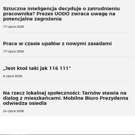
Sztuczna inteligencja decyduje o zatrudnieniu
pracownika? Prezes UODO zwraca uwagę na
potencjalne zagrożenia
17 Lipca 2026
Praca w czasie upałów z nowymi zasadami
17 Lipca 2026
„Jest ktoś taki jak 116 111”
9 Lipca 2026
Na rzecz lokalnej społeczności: Tarnów stawia na
dialog z mieszkańcami. Mobilne Biuro Prezydenta
odwiedza osiedla
24 Lipca 2026
Dodatek funkcyjny bez związku z wynikami pracy szkoły
Co dominuje wśród prezentów ślubnych?
17 Lipca 2026