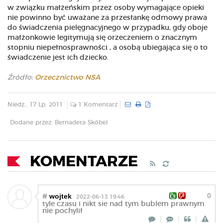
w związku małżeńskim przez osoby wymagające opieki
nie powinno być uważane za przesłankę odmowy prawa
do świadczenia pielęgnacyjnego w przypadku, gdy oboje
małżonkowie legitymują się orzeczeniem o znacznym
stopniu niepełnosprawności , a osobą ubiegająca się o to
świadczenie jest ich dziecko.
Źródło:
Orzecznictwo NSA
Niedz., 17 Lp. 2011
1 Komentarz
Dodane przez: Bernadeta Skóbel
KOMENTARZE
0
wojtek
#
2022-06-13 19:46
tyle czasu i nikt sie nad tym bublem prawnym
nie pochylił
|
|
|