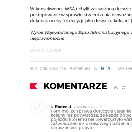
W konsekwencji WSA uchylił zaskarżoną decyzję
postępowanie w sprawie stwierdzenia nieważnośc
dokonać oceny tej decyzji jako decyzji o kolejnej 
Wyrok Wojewódzkiego Sądu Administracyjnego w Bi
nieprawomocne
Źródło:
CBOSA
Sob., 2 Sp. 2025
1 Komentarz
Dodane 
KOMENTARZE
Radecki
#
2025-08-07 22:12
Pomimo, że sprawa dotyczyła ciągnika
kolejny raz potwierdza, że każda doty
pojazdu któremu nie towarzyszyło wa
zaświadczenie z okresowego badania t
naruszeniem prawa.