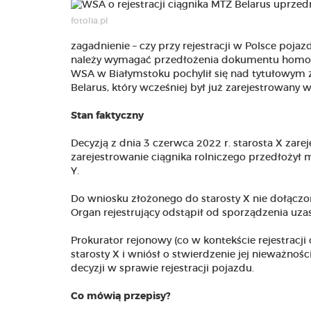
fotolia.pl
zagadnienie – czy przy rejestracji w Polsce pojaz
należy wymagać przedłożenia dokumentu homolog
WSA w Białymstoku pochylił się nad tytułowym z
Belarus, który wcześniej był już zarejestrowany w
Stan faktyczny
Decyzją z dnia 3 czerwca 2022 r. starosta X zar
zarejestrowanie ciągnika rolniczego przedłożył m
Y.
Do wniosku złożonego do starosty X nie dołąc
Organ rejestrujący odstąpił od sporządzenia uzas
Prokurator rejonowy (co w kontekście rejestracji
starosty X i wniósł o stwierdzenie jej nieważnośc
decyzji w sprawie rejestracji pojazdu.
Co mówią przepisy?