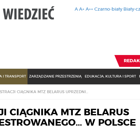
A
A+
A++
Czarno-biały
Biały-c
Ten serwis 
zmiany usta
Brak zmiany ustawienia p
REDAK
 I TRANSPORT
ZARZĄDZANIE PRZESTRZENIĄ
EDUKACJA, KULTURA I SPORT
WSA O REJESTRACJI CIĄGNIKA MTZ BELARUS UPRZEDNIO ZAREJESTROWANEGO… W POLSCE
I CIĄGNIKA MTZ BELARUS
JESTROWANEGO… W POLSCE