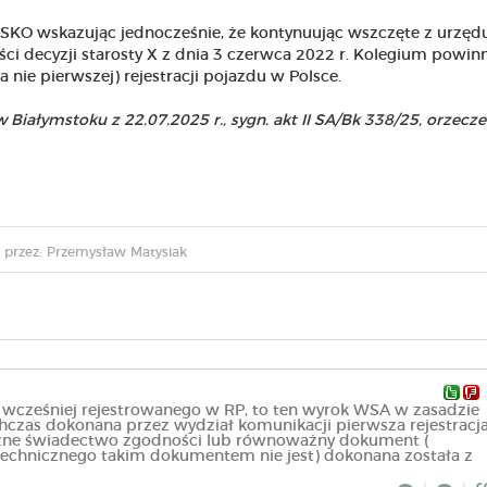
 SKO wskazując jednocześnie, że kontynuując wszczęte z urzęd
i decyzji starosty X z dnia 3 czerwca 2022 r. Kolegium powin
(a nie pierwszej) rejestracji pojazdu w Polsce.
ałymstoku z 22.07.2025 r., sygn. akt II SA/Bk 338/25, orzecze
przez: Przemysław Matysiak
 wcześniej rejestrowanego w RP, to ten wyrok WSA w zasadzie
chczas dokonana przez wydział komunikacji pierwsza rejestracj
żne świadectwo zgodności lub równoważny dokument (
echnicznego takim dokumentem nie jest) dokonana została z