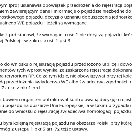
owym (prd) ustanawia obowiązek przedłożenia do rejestracji po
iem zawierającym dane i informacje o pojeździe niezbędne do
jednostkowego pojazdu, decyzji o uznaniu dopuszczenia jednost
alnego WE pojazdu - jeżeli są wymagane.
pkt 2 prd stanowi, że wymagania ust. 1 nie dotyczą pojazdu, któr
Polskiej – w zakresie ust. 1 pkt 3.
ro do wniosku o rejestrację pojazdu przedłożono tablicę i dow
umentów tych wprost wynika, że zaskarżona rejestracja dokonan
na terytorium RP. Co za tym idzie, nie obowiązywał przy tej kole
wymóg przedłożenia świadectwa WE albo świadectwa zgodności itp
2 ust. 2 pkt 1 prd.
 bowiem organ ten potraktował kontrolowaną decyzję o rejestr
iu pojazdu na obszarze Unii Europejskiej, a w takim przypadku
ie do wniosku o rejestrację świadectwa homologacji pojazdu.
yła kolejną rejestracją pojazdu na obszarze Polski, przy które
móg z ustępu 1 pkt 3 art. 72 tejże ustawy.