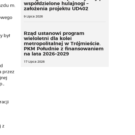
współdzielone hulajnogi –
jazdu m.
założenia projektu UD402
9 Lipca 2026
kowego
Rząd ustanowi program
y był
wieloletni dla kolei
metropolitalnej w Trójmieście.
PKM Południe z finansowaniem
na lata 2026–2029
17 Lipca 2026
ód
a przez
jnej
.,
acji
j z