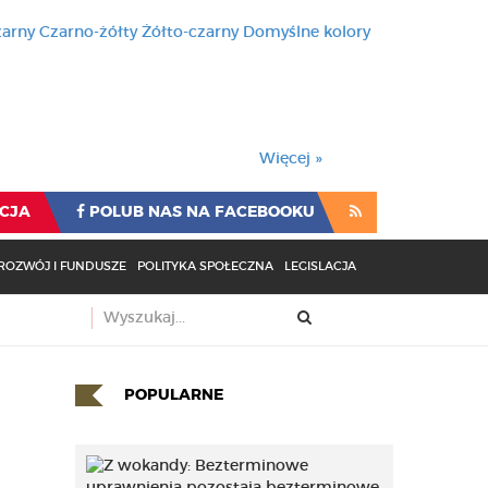
zarny
Czarno-żółty
Żółto-czarny
Domyślne kolory
używa cookies i podobnych t
wienia przeglądarki oznacza
rzeglądarki oznacza zgodę na to.
Więcej »
CJA
POLUB NAS NA FACEBOOKU
ROZWÓJ I FUNDUSZE
POLITYKA SPOŁECZNA
LEGISLACJA
POPULARNE