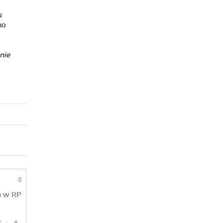
u
no
nie
0
a w RP