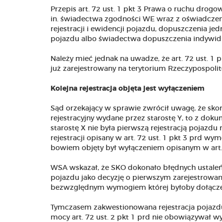
Przepis art. 72 ust. 1 pkt 3 Prawa o ruchu drog
in. świadectwa zgodności WE wraz z oświadczen
rejestracji i ewidencji pojazdu, dopuszczenia 
pojazdu albo świadectwa dopuszczenia indywidu
Należy mieć jednak na uwadze, że art. 72 ust. 1 
już zarejestrowany na terytorium Rzeczypospolitej 
Kolejna rejestracja objęta jest wyłączeniem
Sąd orzekający w sprawie zwrócił uwagę, że sko
rejestracyjny wydane przez starostę Y, to z dok
starostę X nie była pierwszą rejestracją pojazdu 
rejestracji opisany w art. 72 ust. 1 pkt 3 prd 
bowiem objęty był wyłączeniem opisanym w art. 7
WSA wskazał, że SKO dokonało błędnych ustaleń,
pojazdu jako decyzję o pierwszym zarejestrowan
bezwzględnym wymogiem której byłoby dołączen
Tymczasem zakwestionowana rejestracja pojazdu b
mocy art. 72 ust. 2 pkt 1 prd nie obowiązywał wy