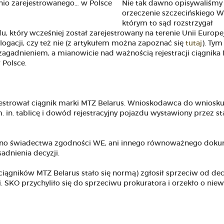
Nie tak dawno opisywaliśmy
orzeczenie szczecińskiego 
którym to sąd rozstrzygał
du, który wcześniej został zarejestrowany na terenie Unii Europej
acji, czy też nie (z artykułem można zapoznać się
tutaj
). Ty
agadnieniem, a mianowicie nad ważnością rejestracji ciągnika
 Polsce.
ejestrował ciągnik marki MTZ Belarus. Wnioskodawca do wniosku
. in. tablicę i dowód rejestracyjny pojazdu wystawiony przez st
zono świadectwa zgodności WE, ani innego równoważnego doku
adnienia decyzji.
 ciągników MTZ Belarus stało się normą) zgłosił sprzeciw od dec
i. SKO przychyliło się do sprzeciwu prokuratora i orzekło o nie