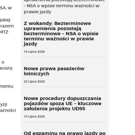
WSA, w
skiej
Z wokandy: Bezterminowe
m razem
uprawnienia pozostają
 MTZ
bezterminowe – NSA o wpisie
terminu ważności w prawie
jazdy
16 Lipca 2026
 o
arostę
Nowe prawa pasażerów
lotniczych
23 Lipca 2026
mentu.
Nowe procedury dopuszczania
pojazdów spoza UE – kluczowe
yzji
założenia projektu UD95
ważności
10 Lipca 2026
Od egzaminu na prawo jazdy po