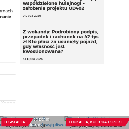
współdzielone hulajnogi –
założenia projektu UD402
ramach
9 Lipca 2026
nanie
Z wokandy: Podrobiony podpis,
przepadek i rachunek na 42 tys.
zł Kto płaci za usunięty pojazd,
gdy własność jest
kwestionowana?
31 Lipca 2026
Bezpłatne posiłki dla
JComments
uczniów – słuszny cel,
Z wokandy: Wadliwie
wątpliwe finansowanie.
przeprowadzony konkurs
Relacja z posiedzenia
na dyrektora szkoły nie
LEGISLACJA
EDUKACJA, KULTURA I SPORT
sejmowych komisji
jest przyczyną odwołania