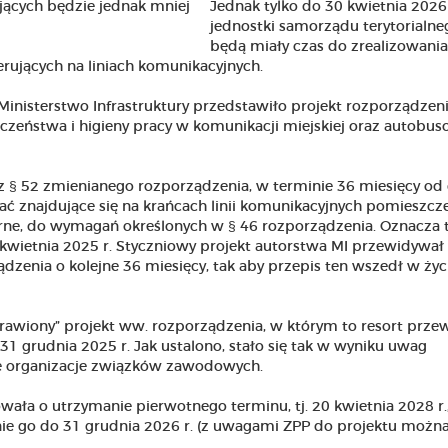
Jednak tylko do 30 kwietnia 2026 
jednostki samorządu terytorialne
będą miały czas do zrealizowania
ujących na liniach komunikacyjnych.
. Ministerstwo Infrastruktury przedstawiło projekt rozporządzen
zeństwa i higieny pracy w komunikacji miejskiej oraz autobus
z § 52 zmienianego rozporządzenia, w terminie 36 miesięcy od
ać znajdujące się na krańcach linii komunikacyjnych pomieszcz
rne, do wymagań określonych w § 46 rozporządzenia. Oznacza t
kwietnia 2025 r. Styczniowy projekt autorstwa MI przewidywał
zenia o kolejne 36 miesięcy, tak aby przepis ten wszedł w życ
prawiony” projekt ww. rozporządzenia, w którym to resort przew
1 grudnia 2025 r. Jak ustalono, stało się tak w wyniku uwag
że organizacje związków zawodowych.
ała o utrzymanie pierwotnego terminu, tj. 20 kwietnia 2028 r.
ie go do 31 grudnia 2026 r. (z uwagami ZPP do projektu możn