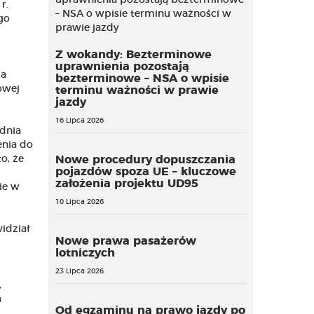
r.
go
Z wokandy: Bezterminowe
uprawnienia pozostają
ia
bezterminowe – NSA o wpisie
owej
terminu ważności w prawie
jazdy
16 Lipca 2026
 dnia
enia do
o, że
Nowe procedury dopuszczania
pojazdów spoza UE – kluczowe
założenia projektu UD95
ie w
10 Lipca 2026
idział
Nowe prawa pasażerów
lotniczych
23 Lipca 2026
,
a
Od egzaminu na prawo jazdy po