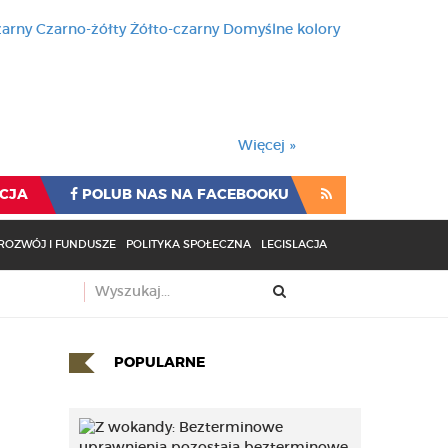
zarny
Czarno-żółty
Żółto-czarny
Domyślne kolory
używa cookies i podobnych t
wienia przeglądarki oznacza
rzeglądarki oznacza zgodę na to.
Więcej »
CJA
POLUB NAS NA FACEBOOKU
ROZWÓJ I FUNDUSZE
POLITYKA SPOŁECZNA
LEGISLACJA
POPULARNE