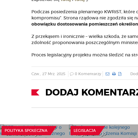
Podczas posiedzenia plenarnego KWRiST, które 
kompromisu”. Strona rządowa nie zgodziła się 
obowiązku dostosowania pomieszczeń określono
Z przekąsem i ironicznie – wielka szkoda, że sa
zdolność proponowania poszczególnym minist
Proces legislacyjny projektu można śledzić na 
Czw., 27 Mrz. 2025
0 Komentarzy
Dod
DODAJ KOMENTAR
RPD apeluje do mediów o
szacunek wobec
Podsumowanie kolejnego
społecznego
lipcowego posiedzenia
zaangażowania
Komisji Wspólnej Rządu i
młodzieży na szczeblu
Samorządu
POLITYKA SPOŁECZNA
LEGISLACJA
samorządowym
Terytorialnego