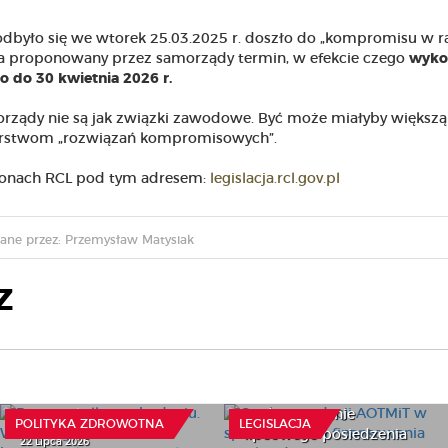
odbyło się we wtorek 25.03.2025 r. doszło do „kompromisu w 
na proponowany przez samorządy termin, w efekcie czego
wyko
 do 30 kwietnia 2026 r.
morządy nie są jak związki zawodowe. Być może miałyby większą
erstwom „rozwiązań kompromisowych”.
stronach RCL pod tym adresem:
legislacja.rcl.gov.pl
ane przez: Przemysław Matysiak
Z
O rekomendacji AOTMiT
Recepta tylko po badaniu.
w sprawie zmian
Ważny wyrok dla
finansowania opieki
bezpieczeństwa
zdrowotnej –
pacjentów
podsumowanie
POLITYKA ZDROWOTNA
LEGISLACJA
lipcowego posiedzenia
22 Lipca 2026