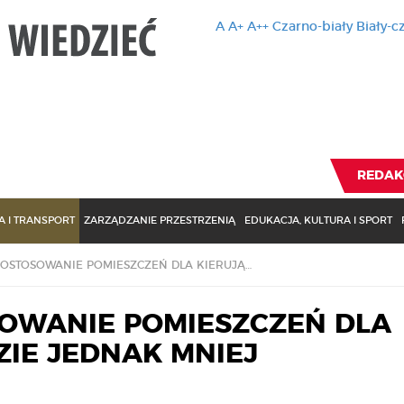
A
A+
A++
Czarno-biały
Biały-c
Ten serwis 
zmiany usta
Brak zmiany ustawienia p
REDAK
 I TRANSPORT
ZARZĄDZANIE PRZESTRZENIĄ
EDUKACJA, KULTURA I SPORT
CZASU NA DOSTOSOWANIE POMIESZCZEŃ DLA KIERUJĄCYCH BĘDZIE JEDNAK MNIEJ
OWANIE POMIESZCZEŃ DLA
ZIE JEDNAK MNIEJ