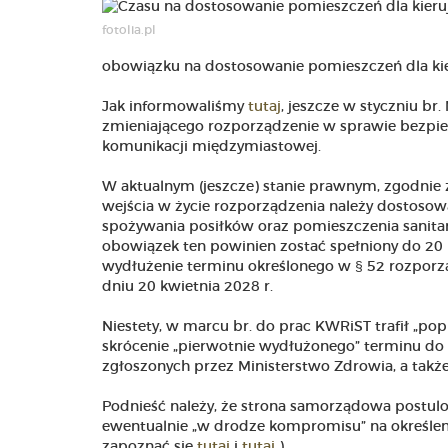
fotolia.pl
obowiązku na dostosowanie pomieszczeń dla kier
Jak informowaliśmy
tutaj
, jeszcze w styczniu br
zmieniającego rozporządzenie w sprawie bezpiec
komunikacji międzymiastowej.
W aktualnym (jeszcze) stanie prawnym, zgodnie 
wejścia w życie rozporządzenia należy dostosow
spożywania posiłków oraz pomieszczenia sanita
obowiązek ten powinien zostać spełniony do 20 
wydłużenie terminu określonego w § 52 rozporząd
dniu 20 kwietnia 2028 r.
Niestety, w marcu br. do prac KWRiST trafił „po
skrócenie „pierwotnie wydłużonego” terminu do 3
zgłoszonych przez Ministerstwo Zdrowia, a tak
Podnieść należy, że strona samorządowa postulow
ewentualnie „w drodze kompromisu” na określen
zapoznać się
tutaj
i
tutaj
).