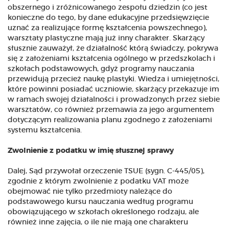
obszernego i zróżnicowanego zespołu dziedzin (co jest
konieczne do tego, by dane edukacyjne przedsięwzięcie
uznać za realizujące formę kształcenia powszechnego),
warsztaty plastyczne mają już inny charakter. Skarżący
słusznie zauważył, że działalność którą świadczy, pokrywa
się z założeniami kształcenia ogólnego w przedszkolach i
szkołach podstawowych, gdyż programy nauczania
przewidują przecież naukę plastyki. Wiedza i umiejętności,
które powinni posiadać uczniowie, skarżący przekazuje im
w ramach swojej działalności i prowadzonych przez siebie
warsztatów, co również przemawia za jego argumentem
dotyczącym realizowania planu zgodnego z założeniami
systemu kształcenia.
Zwolnienie z podatku w imię słusznej sprawy
Dalej, Sąd przywołał orzeczenie TSUE (sygn. C-445/05),
zgodnie z którym zwolnienie z podatku VAT może
obejmować nie tylko przedmioty należące do
podstawowego kursu nauczania według programu
obowiązującego w szkołach określonego rodzaju, ale
również inne zajęcia, o ile nie mają one charakteru