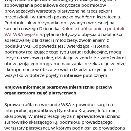
zobowiązania podatkowe dotyczące podmiotów
prowadzących warsztaty plastyczne na rzecz szkół i
przedszkoli i w ramach pozaszkolnych form kształcenia.
Podobnie jak w przypadku opisywanym wcześniej na
łamach naszego Dziennika:
Kolonie i półkolonie a podatek
VAT WSA wyjaśnia
, pytanie dotyczyło objęcia działalności
adresowanej dla dzieci i młodzieży, zwolnieniem z
podatku VAT. Odpowiedź jest twierdząca - istotnie,
podmioty realizujące tego typu usługi edukacyjne, mogą
liczyć na stosowną ulgę, działając w zgodzie z założeniami
obowiązującego programu nauczania, przekazując wiedzę
i kompetencje w obszarze wielu dziedzin, czyniąc to
wszystko w dobrze pojętym interesie publicznym.
Krajowa Informacja Skarbowa (niesłusznie) przeciw
organizatorom zajęć plastycznych
Sprawa trafiła na wokandę WSA z powodu skargi na
interpretację podatkową Dyrektora Krajowej Informacji
Skarbowej. W interpretacji tej za nieprawidłowe uznano
stanowisko skarżącego (tj. podmiotu prowadzącego
warsztaty plastyczne), w którym podniósł, że prowadzona