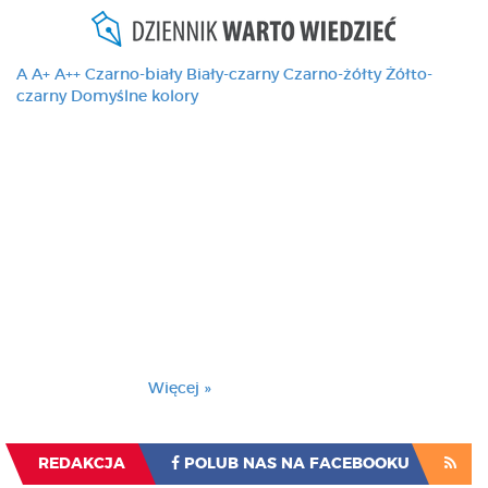
A
A+
A++
Czarno-biały
Biały-czarny
Czarno-żółty
Żółto-
czarny
Domyślne kolory
Ten serwis używa
cookies i podobnych
technologii, brak
zmiany ustawienia
przeglądarki oznacza
zgodę na to.
Brak zmiany ustawienia przeglądarki oznacza
zgodę na to.
Więcej »
Zrozumiałem
REDAKCJA
POLUB NAS NA FACEBOOKU