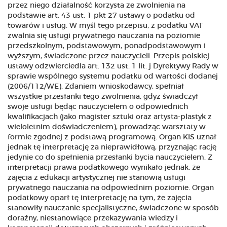
przez niego działalność korzysta ze zwolnienia na
podstawie art. 43 ust. 1 pkt 27 ustawy o podatku od
towarów i usług. W myśl tego przepisu, z podatku VAT
zwalnia się usługi prywatnego nauczania na poziomie
przedszkolnym, podstawowym, ponadpodstawowym i
wyższym, świadczone przez nauczycieli. Przepis polskiej
ustawy odzwierciedla art. 132 ust. 1 lit. j Dyrektywy Rady w
sprawie wspólnego systemu podatku od wartości dodanej
(2006/112/WE). Zdaniem wnioskodawcy, spełniał
wszystkie przesłanki tego zwolnienia, gdyż świadczył
swoje usługi będąc nauczycielem o odpowiednich
kwalifikacjach (jako magister sztuki oraz artysta-plastyk z
wieloletnim doświadczeniem), prowadząc warsztaty w
formie zgodnej z podstawą programową. Organ KIS uznał
jednak tę interpretację za nieprawidłową, przyznając rację
jedynie co do spełnienia przesłanki bycia nauczycielem. Z
interpretacji prawa podatkowego wynikało jednak, że
zajęcia z edukacji artystycznej nie stanowią usługi
prywatnego nauczania na odpowiednim poziomie. Organ
podatkowy oparł tę interpretację na tym, że zajęcia
stanowiły nauczanie specjalistyczne, świadczone w sposób
doraźny, niestanowiące przekazywania wiedzy i