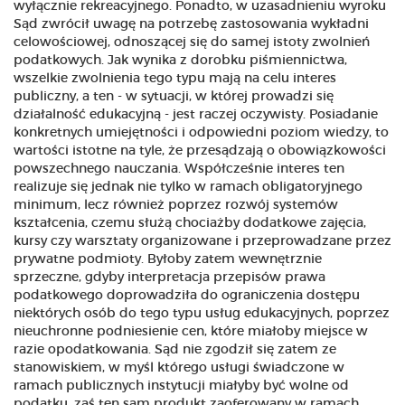
wyłącznie rekreacyjnego. Ponadto, w uzasadnieniu wyroku
Sąd zwrócił uwagę na potrzebę zastosowania wykładni
celowościowej, odnoszącej się do samej istoty zwolnień
podatkowych. Jak wynika z dorobku piśmiennictwa,
wszelkie zwolnienia tego typu mają na celu interes
publiczny, a ten - w sytuacji, w której prowadzi się
działalność edukacyjną - jest raczej oczywisty. Posiadanie
konkretnych umiejętności i odpowiedni poziom wiedzy, to
wartości istotne na tyle, że przesądzają o obowiązkowości
powszechnego nauczania. Współcześnie interes ten
realizuje się jednak nie tylko w ramach obligatoryjnego
minimum, lecz również poprzez rozwój systemów
kształcenia, czemu służą chociażby dodatkowe zajęcia,
kursy czy warsztaty organizowane i przeprowadzane przez
prywatne podmioty. Byłoby zatem wewnętrznie
sprzeczne, gdyby interpretacja przepisów prawa
podatkowego doprowadziła do ograniczenia dostępu
niektórych osób do tego typu usług edukacyjnych, poprzez
nieuchronne podniesienie cen, które miałoby miejsce w
razie opodatkowania. Sąd nie zgodził się zatem ze
stanowiskiem, w myśl którego usługi świadczone w
ramach publicznych instytucji miałyby być wolne od
podatku, zaś ten sam produkt zaoferowany w ramach