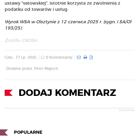
ustawy "vatowskiej", istotnie korzysta ze zwolnienia z
podatku od towarów i usług.
Wyrok WSA w Olsztynie z 12 czerwca 2025 r. (sygn. I SA/Ol
193/25)
Źródło:
CBOSA
Czw., 17 Lp. 2025
0 Komentarzy
Dodane przez: Piotr Majoch
DODAJ KOMENTARZ
JComments
POPULARNE