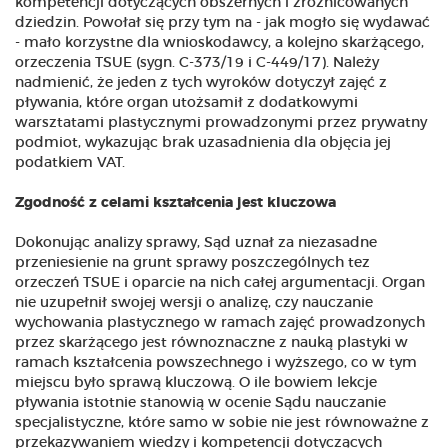
kompetencji dotyczących obszernych i zróżnicowanych
dziedzin. Powołał się przy tym na - jak mogło się wydawać
- mało korzystne dla wnioskodawcy, a kolejno skarżącego,
orzeczenia TSUE (sygn. C-373/19 i C-449/17). Należy
nadmienić, że jeden z tych wyroków dotyczył zajęć z
pływania, które organ utożsamił z dodatkowymi
warsztatami plastycznymi prowadzonymi przez prywatny
podmiot, wykazując brak uzasadnienia dla objęcia jej
podatkiem VAT.
Zgodność z celami kształcenia jest kluczowa
Dokonując analizy sprawy, Sąd uznał za niezasadne
przeniesienie na grunt sprawy poszczególnych tez
orzeczeń TSUE i oparcie na nich całej argumentacji. Organ
nie uzupełnił swojej wersji o analizę, czy nauczanie
wychowania plastycznego w ramach zajęć prowadzonych
przez skarżącego jest równoznaczne z nauką plastyki w
ramach kształcenia powszechnego i wyższego, co w tym
miejscu było sprawą kluczową. O ile bowiem lekcje
pływania istotnie stanowią w ocenie Sądu nauczanie
specjalistyczne, które samo w sobie nie jest równoważne z
przekazywaniem wiedzy i kompetencji dotyczących