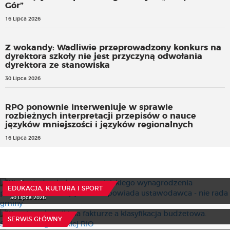
Gór”
16 Lipca 2026
Z wokandy: Wadliwie przeprowadzony konkurs na
dyrektora szkoły nie jest przyczyną odwołania
dyrektora ze stanowiska
30 Lipca 2026
RPO ponownie interweniuje w sprawie
rozbieżnych interpretacji przepisów o nauce
języków mniejszości i języków regionalnych
16 Lipca 2026
Kiedy dodatek do nauczycielskiego wynagrodzenia
przysługuje? Na to pytanie odpowiada ustawodawca - nie
rada gminy
EDUKACJA, KULTURA I SPORT
Kaucja za butelki na fakturze a klasyfikacja budżetowa.
30 Lipca 2026
Stanowisko gdańskiej RIO
Ruszył nabór na projekty rewitalizacji dziedzictwa
15 Lipca 2026
SERWIS GŁÓWNY
kulturowego. Do rozdysponowania ponad 273 mln zł
Specjalne wydanie „Dziennika Warto Wiedzieć” już