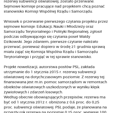
rezerwy subwencji oświatowej, zostało przerwane.
Sejmowe komisje pracujące nad projektem chcą poznać
stanowisko Komisji Wspólnej Rządu i Samorządu.
Wniosek o przerwanie pierwszego czytania projektu przez
sejmowe komisje: Edukacji, Nauki i Młodzieży oraz
Samorządu Terytorialnego i Polityki Regionalnej, zgłosił
podczas odbywającego się czytania poseł Waldy
Dzikowski. Jego zdaniem, pierwsze czytanie należało
przerwać, ponieważ dopiero w środę 21 grudnia sprawą
miała zająć się Komisja Wspólna Rządu i Samorządu
Terytorialnego i przyjąć w tej sprawie stanowisko.
Projekt nowelizacji, autorstwa posłów PSL, zakłada
utrzymanie do 1 stycznia 2015 r. rezerwy subwencji
oświatowej na dotychczasowym poziomie. Z rezerwy tej
finansowana jest m.in. pomoc samorządom w remontach
obiektów oświatowych uszkodzonych w wyniku klęsk
żywiołowych i zdarzeń losowych.
Według obecnie obowiązujących przepisów, rezerwa ma
być od 1 stycznia 2012 r. obniżona z 0,6 proc. do 0,25
proc. subwencji oświatowej. PSL podaje, że planowana na
przyszły rok rezerwa na poziomie 0,25 proc. wyniesie 100