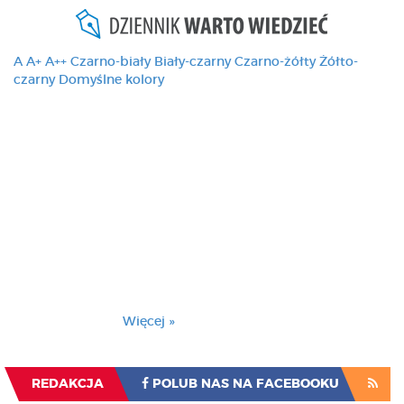
A
A+
A++
Czarno-biały
Biały-czarny
Czarno-żółty
Żółto-
czarny
Domyślne kolory
Ten serwis używa
cookies i podobnych
technologii, brak
zmiany ustawienia
przeglądarki oznacza
zgodę na to.
Brak zmiany ustawienia przeglądarki oznacza
zgodę na to.
Więcej »
Zrozumiałem
REDAKCJA
POLUB NAS NA FACEBOOKU