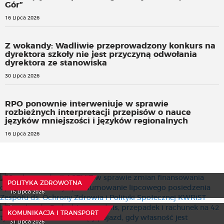
Gór”
16 Lipca 2026
Z wokandy: Wadliwie przeprowadzony konkurs na
dyrektora szkoły nie jest przyczyną odwołania
dyrektora ze stanowiska
30 Lipca 2026
RPO ponownie interweniuje w sprawie
rozbieżnych interpretacji przepisów o nauce
języków mniejszości i języków regionalnych
16 Lipca 2026
O rekomendacji AOTMiT w sprawie zmian finansowania
opieki zdrowotnej – podsumowanie lipcowego
posiedzenia Zespołu ds. Ochrony Zdrowia i Polityki
Społecznej KWRiST
POLITYKA ZDROWOTNA
Z wokandy: Podrobiony podpis, przepadek i rachunek na
15 Lipca 2026
42 tys. zł Kto płaci za usunięty pojazd, gdy własność jest
kwestionowana?
KOMUNIKACJA I TRANSPORT
Koordynacja opieki POZ z wyższym ryczałtem
31 Lipca 2026