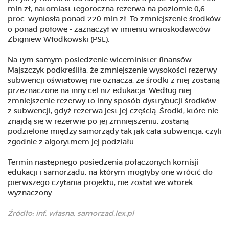
mln zł, natomiast tegoroczna rezerwa na poziomie 0,6
proc. wyniosła ponad 220 mln zł. To zmniejszenie środków
o ponad połowę - zaznaczył w imieniu wnioskodawców
Zbigniew Włodkowski (PSL).
Na tym samym posiedzenie wiceminister finansów
Majszczyk podkreśliła, że zmniejszenie wysokości rezerwy
subwencji oświatowej nie oznacza, że środki z niej zostaną
przeznaczone na inny cel niż edukacja. Według niej
zmniejszenie rezerwy to inny sposób dystrybucji środków
z subwencji, gdyż rezerwa jest jej częścią. Środki, które nie
znajdą się w rezerwie po jej zmniejszeniu, zostaną
podzielone między samorządy tak jak cała subwencja, czyli
zgodnie z algorytmem jej podziału.
Termin następnego posiedzenia połączonych komisji
edukacji i samorządu, na którym mogłyby one wrócić do
pierwszego czytania projektu, nie został we wtorek
wyznaczony.
Źródło: inf. własna, samorzad.lex.pl