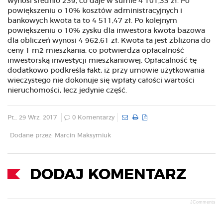
wynosi średnio 239, co daje w sumie 4 101,33 zł. Po
powiększeniu o 10% kosztów administracyjnych i
bankowych kwota ta to 4 511,47 zł. Po kolejnym
powiększeniu o 10% zysku dla inwestora kwota bazowa
dla obliczeń wynosi 4 962,61 zł. Kwota ta jest zbliżona do
ceny 1 m2 mieszkania, co potwierdza opłacalność
inwestorską inwestycji mieszkaniowej. Opłacalność tę
dodatkowo podkreśla fakt, iż przy umowie użytkowania
wieczystego nie dokonuje się wpłaty całości wartości
nieruchomości, lecz jedynie część.
Pt., 29 Wrz. 2017
0 Komentarzy
Dodane przez: Marcin Maksymiuk
DODAJ KOMENTARZ
JComments