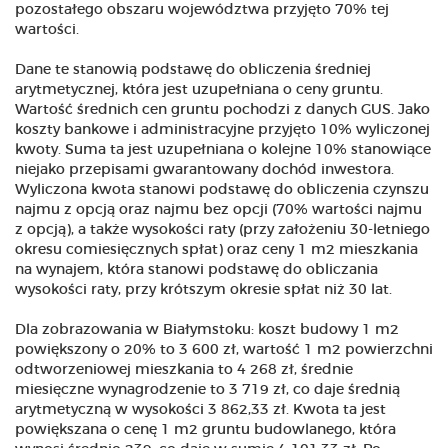
pozostałego obszaru województwa przyjęto 70% tej
wartości.
Dane te stanowią podstawę do obliczenia średniej
arytmetycznej, która jest uzupełniana o ceny gruntu.
Wartość średnich cen gruntu pochodzi z danych GUS. Jako
koszty bankowe i administracyjne przyjęto 10% wyliczonej
kwoty. Suma ta jest uzupełniana o kolejne 10% stanowiące
niejako przepisami gwarantowany dochód inwestora.
Wyliczona kwota stanowi podstawę do obliczenia czynszu
najmu z opcją oraz najmu bez opcji (70% wartości najmu
z opcją), a także wysokości raty (przy założeniu 30-letniego
okresu comiesięcznych spłat) oraz ceny 1 m2 mieszkania
na wynajem, która stanowi podstawę do obliczania
wysokości raty, przy krótszym okresie spłat niż 30 lat.
Dla zobrazowania w Białymstoku: koszt budowy 1 m2
powiększony o 20% to 3 600 zł, wartość 1 m2 powierzchni
odtworzeniowej mieszkania to 4 268 zł, średnie
miesięczne wynagrodzenie to 3 719 zł, co daje średnią
arytmetyczną w wysokości 3 862,33 zł. Kwota ta jest
powiększana o cenę 1 m2 gruntu budowlanego, która