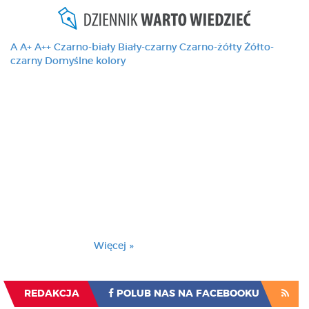
A
A+
A++
Czarno-biały
Biały-czarny
Czarno-żółty
Żółto-
czarny
Domyślne kolory
Ten serwis używa
cookies i podobnych
technologii, brak
zmiany ustawienia
przeglądarki oznacza
zgodę na to.
Brak zmiany ustawienia przeglądarki oznacza
zgodę na to.
Więcej »
Zrozumiałem
REDAKCJA
POLUB NAS NA FACEBOOKU