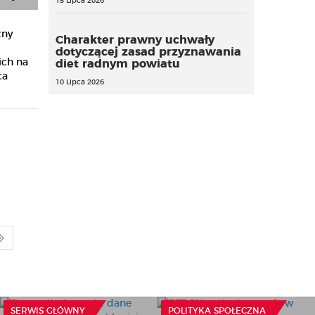
15 Lipca 2026
zny
Charakter prawny uchwały
dotyczącej zasad przyznawania
ich na
diet radnym powiatu
ca
10 Lipca 2026
Rzecznik alarmuje: dane
PFRON zmienia zasady w
pacjentów muszą być
programie wsparcia
lepiej chronione
mobilności
SERWIS GŁÓWNY
POLITYKA SPOŁECZNA