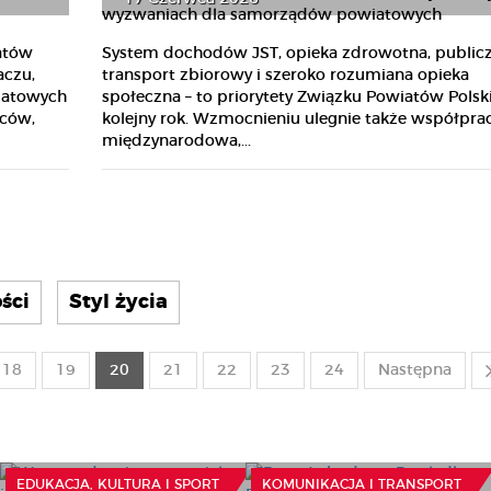
atów
System dochodów JST, opieka zdrowotna, public
aczu,
transport zbiorowy i szeroko rozumiana opieka
iatowych
społeczna – to priorytety Związku Powiatów Polsk
wców,
kolejny rok. Wzmocnieniu ulegnie także współpra
międzynarodowa,...
ści
Styl życia
18
19
20
21
22
23
24
Następna
Wynagrodzenie
nauczyciela a informacja
Ruszyła budowa
publiczna
Przylądka Pomerania
15 Lipca 2026
16 Lipca 2026
EDUKACJA, KULTURA I SPORT
KOMUNIKACJA I TRANSPORT