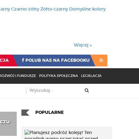
zarny
Czarno-żółty
Żółto-czarny
Domyślne kolory
używa cookies i podobnych t
wienia przeglądarki oznacza
rzeglądarki oznacza zgodę na to.
Więcej »
CJA
POLUB NAS NA FACEBOOKU
ROZWÓJ I FUNDUSZE
POLITYKA SPOŁECZNA
LEGISLACJA
POPULARNE
czu