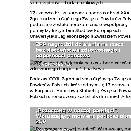
17 czerwca br. w Karpaczu podczas obrad XXXII
Zgromadzenia Ogólnego Związku Powiatów Pols
podpisane zostało porozumienie o współpracy
pomiędzy Instytutem Studiów Europejskich
Uniwersytetu Jagiellońskiego a Związkiem Powiat
ZPP nagrodził działania na rzecz
bezpieczeństwa zdrowotnego i
odporności państwa
18 Czerwca 2026
Podczas XXXIII Zgromadzenia Ogólnego Związk
Powiatów Polskich, które odbyło się 17 czerwca 
w Karpaczu, Honorową Statuetką Związku Powi
Polskich uhonorowany został płk dr n. med. Arkad
„Pozostaną w naszej pamięci”.
Wzruszający moment podczas obr
ZPP
17 Czerwca 2026