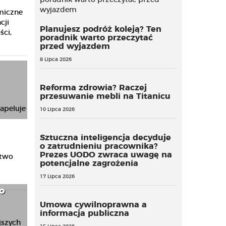
miczne
cji
Planujesz podróż koleją? Ten
ści,
poradnik warto przeczytać
przed wyjazdem
8 Lipca 2026
Reforma zdrowia? Raczej
przesuwanie mebli na Titanicu
10 Lipca 2026
Sztuczna inteligencja decyduje
o zatrudnieniu pracownika?
Prezes UODO zwraca uwagę na
stwo
potencjalne zagrożenia
17 Lipca 2026
o
Umowa cywilnoprawna a
informacja publiczna