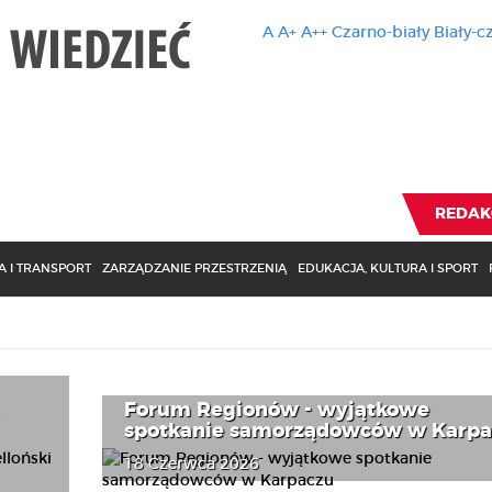
A
A+
A++
Czarno-biały
Biały-c
Ten serwis 
zmiany usta
Brak zmiany ustawienia p
REDAK
 I TRANSPORT
ZARZĄDZANIE PRZESTRZENIĄ
EDUKACJA, KULTURA I SPORT
Forum Regionów - wyjątkowe
spotkanie samorządowców w Karpa
18 Czerwca 2026