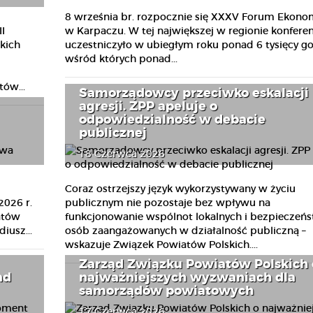
8 września br. rozpocznie się XXXV Forum Ekono
I
w Karpaczu. W tej największej w regionie konferen
kich
uczestniczyło w ubiegłym roku ponad 6 tysięcy go
wśród których ponad...
ów...
Samorządowcy przeciwko eskalacji
agresji. ZPP apeluje o
odpowiedzialność w debacie
publicznej
18 Czerwca 2026
u
Coraz ostrzejszy język wykorzystywany w życiu
2026 r.
publicznym nie pozostaje bez wpływu na
atów
funkcjonowanie wspólnot lokalnych i bezpieczeń
iusz...
osób zaangażowanych w działalność publiczną –
wskazuje Związek Powiatów Polskich....
Zarząd Związku Powiatów Polskich 
ad
najważniejszych wyzwaniach dla
samorządów powiatowych
17 Czerwca 2026