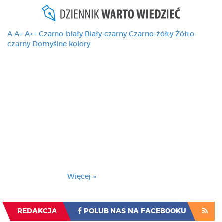
A
A+
A++
Czarno-biały
Biały-czarny
Czarno-żółty
Żółto-
czarny
Domyślne kolory
Ten serwis używa
cookies i podobnych
technologii, brak
zmiany ustawienia
przeglądarki oznacza
zgodę na to.
Brak zmiany ustawienia przeglądarki oznacza
zgodę na to.
Więcej »
Zrozumiałem
REDAKCJA
POLUB NAS NA FACEBOOKU