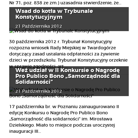
Nr 71, poz. 838 ze zm.) uzasadnia stwierdzenie, że...
Wsad do kotła w Trybunale
Konstytucyjnym
21 Października 2012
30 października 2012 r. Trybunał Konstytucyjny
rozpozna wniosek Rady Miejskiej w Twardogórze
dotyczący zasad ustalania odpłatności za żywienie
dzieci w przedszkolu. Trybunał Konstytucyjny orzeknie
w sprawie zgodności: art....
Weź udział w II Konkursie o Nagrodę
Pro Publico Bono „Samorządność dla
Solidarności”
21 Października 2012
17 października br. w Poznaniu zainaugurowano II
edycję Konkursu o Nagrodę Pro Publico Bono
„Samorządność dla solidarności" im. Mirosława
Dzielskiego. Miało to miejsce podczas uroczystej
inauguracji III...