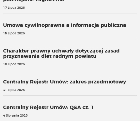
17 Lipca 2026
Umowa cywilnoprawna a informacja publiczna
15 Lipca 2026
Charakter prawny uchwały dotyczącej zasad
przyznawania diet radnym powiatu
10 Lipca 2026
Centralny Rejestr Umów: zakres przedmiotowy
31 Lipca 2026
Centralny Rejestr Umów: Q&A cz. 1
4 Sierpnia 2026
Powstanie Centralny Wykaz Turystycznych Obiektów
Noclegowych. Rząd przyjął projekt ustawy
Nowe przepisy przewidują odpowiedzialność za