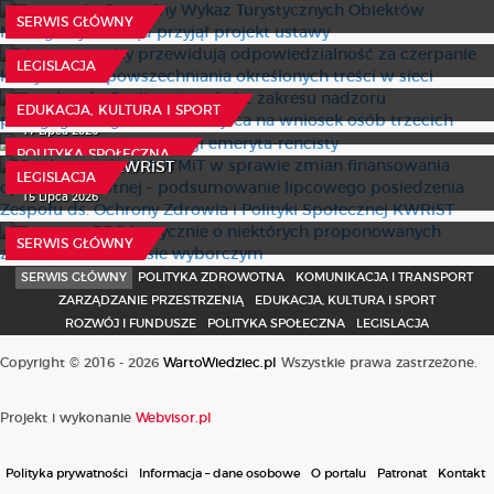
czerpanie korzyści z rozpowszechniania określonych
15 Lipca 2026
SERWIS GŁÓWNY
treści w sieci
Z wokandy: Realizacja zadań z zakresu nadzoru
pedagogicznego nie ma miejsca na wniosek osób
21 Lipca 2026
LEGISLACJA
trzecich
Nowe wzory legitymacji emeryta-rencisty
O rekomendacji AOTMiT w sprawie zmian finansowania
11 Lipca 2026
EDUKACJA, KULTURA I SPORT
opieki zdrowotnej – podsumowanie lipcowego
17 Lipca 2026
posiedzenia Zespołu ds. Ochrony Zdrowia i Polityki
POLITYKA SPOŁECZNA
Społecznej KWRiST
LEGISLACJA
Zastępca RPO krytycznie o niektórych proponowanych
15 Lipca 2026
zmianach w kodeksie wyborczym
30 Lipca 2026
SERWIS GŁÓWNY
SERWIS GŁÓWNY
POLITYKA ZDROWOTNA
KOMUNIKACJA I TRANSPORT
ZARZĄDZANIE PRZESTRZENIĄ
EDUKACJA, KULTURA I SPORT
ROZWÓJ I FUNDUSZE
POLITYKA SPOŁECZNA
LEGISLACJA
Copyright © 2016 - 2026
WartoWiedziec.pl
Wszystkie prawa zastrzeżone.
Projekt i wykonanie
Webvisor.pl
Polityka prywatności
Informacja – dane osobowe
O portalu
Patronat
Kontakt