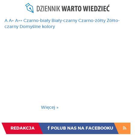
A
A+
A++
Czarno-biały
Biały-czarny
Czarno-żółty
Żółto-
czarny
Domyślne kolory
Ten serwis używa
cookies i podobnych
technologii, brak
zmiany ustawienia
przeglądarki oznacza
zgodę na to.
Brak zmiany ustawienia przeglądarki oznacza
zgodę na to.
Więcej »
Zrozumiałem
REDAKCJA
POLUB NAS NA FACEBOOKU