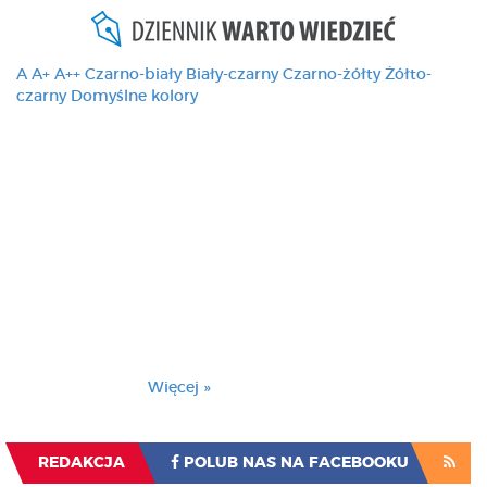
A
A+
A++
Czarno-biały
Biały-czarny
Czarno-żółty
Żółto-
czarny
Domyślne kolory
Ten serwis używa
cookies i podobnych
technologii, brak
zmiany ustawienia
przeglądarki oznacza
zgodę na to.
Brak zmiany ustawienia przeglądarki oznacza
zgodę na to.
Więcej »
Zrozumiałem
REDAKCJA
POLUB NAS NA FACEBOOKU