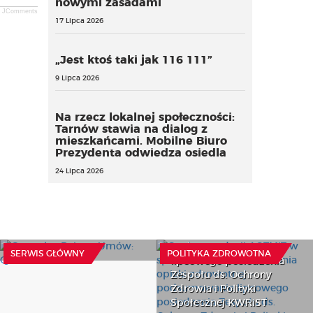
nowymi zasadami
JComments
17 Lipca 2026
„Jest ktoś taki jak 116 111”
9 Lipca 2026
Na rzecz lokalnej społeczności:
Tarnów stawia na dialog z
mieszkańcami. Mobilne Biuro
Prezydenta odwiedza osiedla
24 Lipca 2026
O rekomendacji AOTMiT
w sprawie zmian
Centralny Rejestr Umów:
finansowania opieki
Q&A cz. 1
zdrowotnej –
podsumowanie
4 Sierpnia 2026
SERWIS GŁÓWNY
POLITYKA ZDROWOTNA
lipcowego posiedzenia
Zespołu ds. Ochrony
Zdrowia i Polityki
Społecznej KWRiST