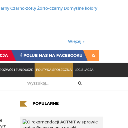
zarny
Czarno-żółty
Żółto-czarny
Domyślne kolory
używa cookies i podobnych t
wienia przeglądarki oznacza
rzeglądarki oznacza zgodę na to.
Więcej »
CJA
POLUB NAS NA FACEBOOKU
ROZWÓJ I FUNDUSZE
POLITYKA SPOŁECZNA
LEGISLACJA
POPULARNE
we
nnym