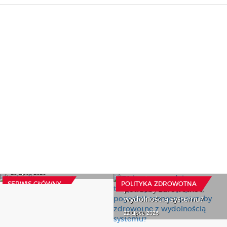
Efektywne modele
Szkodliwy pomysł
terapeutyczne, czyli jak
20 Lipca 2026
pogodzić rosnące
SERWIS GŁÓWNY
POLITYKA ZDROWOTNA
potrzeby zdrowotne z
wydolnością systemu?
22 Lipca 2026