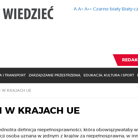
A
A+
A++
Czarno-biały
Biały-c
Ten serwis 
zmiany usta
Brak zmiany ustawienia p
REDAK
 I TRANSPORT
ZARZĄDZANIE PRZESTRZENIĄ
EDUKACJA, KULTURA I SPORT
 W KRAJACH UE
 W KRAJACH UE
 jednolita definicja niepełnosprawności, która obowiązywałaby 
cji osoba uznana w jednym z krajów za niepełnosprawna, w i