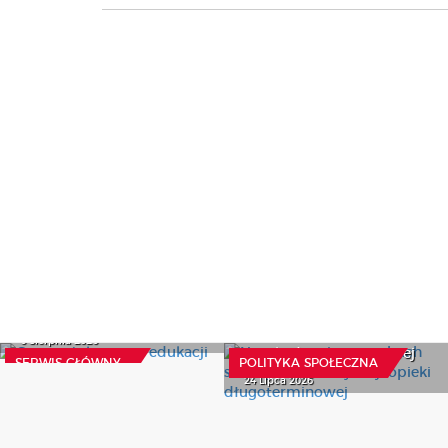
Czynny żal resortu
Nowe przepisy o osobach
edukacji
starszych i koordynacji
6 Sierpnia 2026
opieki długoterminowej
SERWIS GŁÓWNY
POLITYKA SPOŁECZNA
24 Lipca 2026