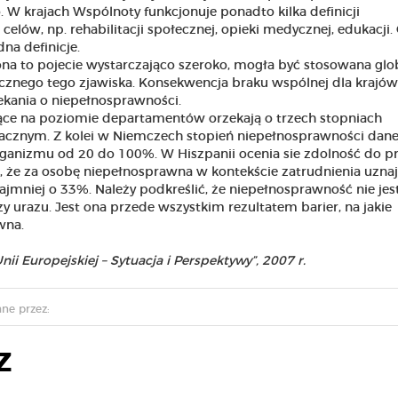
 W krajach Wspólnoty funkcjonuje ponadto kilka definicji
lów, np. rehabilitacji społecznej, opieki medycznej, edukacji.
na definicje.
na to pojecie wystarczająco szeroko, mogła być stosowana glob
ecznego tego zjawiska. Konsekwencja braku wspólnej dla krajów
rzekania o niepełnosprawności.
ające na poziomie departamentów orzekają o trzech stopniach
acznym. Z kolei w Niemczech stopień niepełnosprawności dane
organizmu od 20 do 100%. W Hiszpanii ocenia sie zdolność do p
ie, że za osobę niepełnosprawna w kontekście zatrudnienia uznaje
ajmniej o 33%. Należy podkreślić, że niepełnosprawność nie jest
y urazu. Jest ona przede wszystkim rezultatem barier, na jakie
wna.
i Europejskiej – Sytuacja i Perspektywy”, 2007 r.
ne przez:
Z