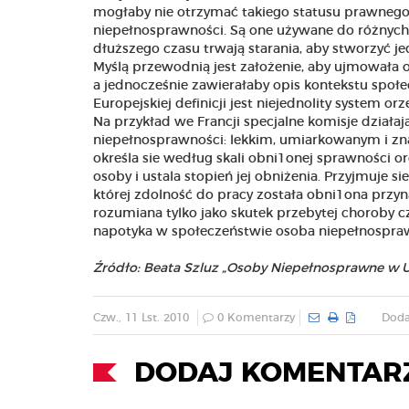
mogłaby nie otrzymać takiego statusu prawnego.
niepełnosprawności. Są one używane do różnych ce
dłuższego czasu trwają starania, aby stworzyć jed
Myślą przewodnią jest założenie, aby ujmowała o
a jednocześnie zawierałaby opis kontekstu społ
Europejskiej definicji jest niejednolity system o
Na przykład we Francji specjalne komisje dział
niepełnosprawności: lekkim, umiarkowanym i zn
określa sie według skali obni1onej sprawności 
osoby i ustala stopień jej obniżenia. Przyjmuje s
której zdolność do pracy została obni1ona przyn
rozumiana tylko jako skutek przebytej choroby cz
napotyka w społeczeństwie osoba niepełnospra
Źródło: Beata Szluz „Osoby Niepełnosprawne w Uni
Czw., 11 Lst. 2010
0 Komentarzy
Doda
DODAJ KOMENTAR