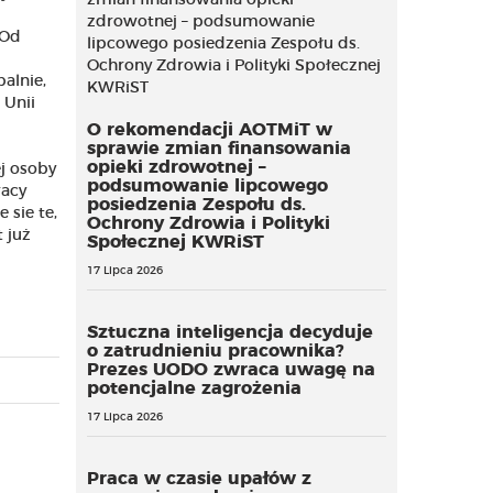
 Od
alnie,
 Unii
O rekomendacji AOTMiT w
sprawie zmian finansowania
opieki zdrowotnej –
j osoby
podsumowanie lipcowego
racy
posiedzenia Zespołu ds.
 sie te,
Ochrony Zdrowia i Polityki
 już
Społecznej KWRiST
17 Lipca 2026
Sztuczna inteligencja decyduje
o zatrudnieniu pracownika?
Prezes UODO zwraca uwagę na
potencjalne zagrożenia
17 Lipca 2026
Praca w czasie upałów z