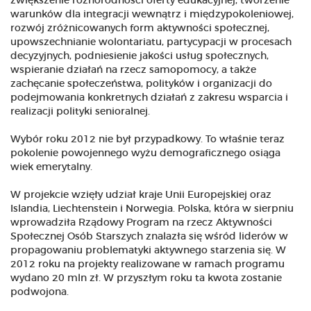
zwiększenie różnorodności oferty edukacyjnej, tworzenie
warunków dla integracji wewnątrz i międzypokoleniowej,
rozwój zróżnicowanych form aktywności społecznej,
upowszechnianie wolontariatu, partycypacji w procesach
decyzyjnych, podniesienie jakości usług społecznych,
wspieranie działań na rzecz samopomocy, a także
zachęcanie społeczeństwa, polityków i organizacji do
podejmowania konkretnych działań z zakresu wsparcia i
realizacji polityki senioralnej.
Wybór roku 2012 nie był przypadkowy. To właśnie teraz
pokolenie powojennego wyżu demograficznego osiąga
wiek emerytalny.
W projekcie wzięły udział kraje Unii Europejskiej oraz
Islandia, Liechtenstein i Norwegia. Polska, która w sierpniu
wprowadziła Rządowy Program na rzecz Aktywności
Społecznej Osób Starszych znalazła się wśród liderów w
propagowaniu problematyki aktywnego starzenia się. W
2012 roku na projekty realizowane w ramach programu
wydano 20 mln zł. W przyszłym roku ta kwota zostanie
podwojona.