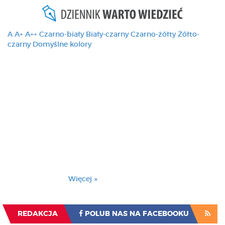
A
A+
A++
Czarno-biały
Biały-czarny
Czarno-żółty
Żółto-
czarny
Domyślne kolory
Ten serwis używa
cookies i podobnych
technologii, brak
zmiany ustawienia
przeglądarki oznacza
zgodę na to.
Brak zmiany ustawienia przeglądarki oznacza
zgodę na to.
Więcej »
Zrozumiałem
REDAKCJA
POLUB NAS NA FACEBOOKU