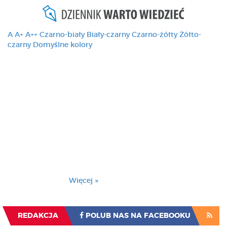
A
A+
A++
Czarno-biały
Biały-czarny
Czarno-żółty
Żółto-
czarny
Domyślne kolory
Ten serwis używa
cookies i podobnych
technologii, brak
zmiany ustawienia
przeglądarki oznacza
zgodę na to.
Brak zmiany ustawienia przeglądarki oznacza
zgodę na to.
Więcej »
Zrozumiałem
REDAKCJA
POLUB NAS NA FACEBOOKU