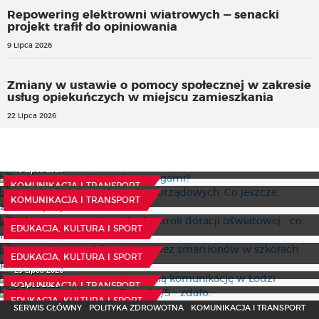
Repowering elektrowni wiatrowych — senacki
projekt trafił do opiniowania
9 Lipca 2026
Zmiany w ustawie o pomocy społecznej w zakresie
usług opiekuńczych w miejscu zamieszkania
22 Lipca 2026
Koniec z nielegalnymi hulajnogami?
Powrót „Funduszu Dróg Samorządowych. Co jeszcze
15 Lipca 2026
zmienia projekt?
KOMUNIKACJA I TRANSPORT
Uchwała w sprawie trybu kontroli dotacji oświatowej - co
24 Lipca 2026
KOMUNIKACJA I TRANSPORT
może zawierać
To już oficjalne. Od września bez smartfonów w szkołach
23 Lipca 2026
EDUKACJA, KULTURA I SPORT
podstawowych
Nowe wiadukty i tunel zmienią komunikację w Łodzi
30 Lipca 2026
EDUKACJA, KULTURA I SPORT
Znamy wyniki matur. Ponad 4/5 - zdało.
23 Lipca 2026
9 Lipca 2026
KOMUNIKACJA I TRANSPORT
EDUKACJA, KULTURA I SPORT
SERWIS GŁÓWNY
POLITYKA ZDROWOTNA
KOMUNIKACJA I TRANSPORT