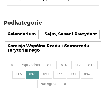
Podkategorie
Kalendarium
Sejm, Senat i Prezydent
Komisja Wspólna Rządu i Samorządu
Terytorialnego
Poprzednia
815
816
817
818
819
820
821
822
823
824
Następna