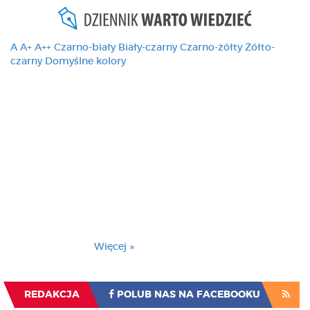
A
A+
A++
Czarno-biały
Biały-czarny
Czarno-żółty
Żółto-
czarny
Domyślne kolory
Ten serwis używa
cookies i podobnych
technologii, brak
zmiany ustawienia
przeglądarki oznacza
zgodę na to.
Brak zmiany ustawienia przeglądarki oznacza
zgodę na to.
Więcej »
Zrozumiałem
REDAKCJA
POLUB NAS NA FACEBOOKU