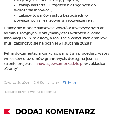
merytorycznie w realizację projektu,
zakup narzędzi i urządzeń niezbędnych do
wdrożenia innowacji,
zakupy towarów i usług bezpośrednio
powiązanych z realizowanym rozwiązaniem.
Granty nie mogą finansować kosztów inwestycyjnych ani
administracyjnych. Maksymalny czas wdrożenia jednej
innowacji to 12 miesięcy, a realizacja wszystkich grantów
musi zakończyć się najpóźniej 31 stycznia 2028 r.
Pełna dokumentacja konkursowa, w tym procedury, wzory
wniosków oraz umów grantowych, dostępna jest na
stronie projektu:
innowacjewsamorzadzie.pl
w zakładce
„Granty”.
Czw., 22 St. 2026
0 Komentarzy
Dodane przez: Ewelina Kocemba
DODAJ KOMENTARZ