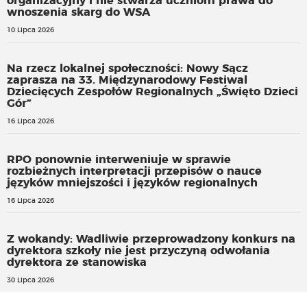
organizacyjny i nie stwarza uczniom prawa do
wnoszenia skarg do WSA
10 Lipca 2026
Na rzecz lokalnej społeczności: Nowy Sącz
zaprasza na 33. Międzynarodowy Festiwal
Dziecięcych Zespołów Regionalnych „Święto Dzieci
Gór”
16 Lipca 2026
RPO ponownie interweniuje w sprawie
rozbieżnych interpretacji przepisów o nauce
języków mniejszości i języków regionalnych
16 Lipca 2026
Z wokandy: Wadliwie przeprowadzony konkurs na
dyrektora szkoły nie jest przyczyną odwołania
dyrektora ze stanowiska
30 Lipca 2026