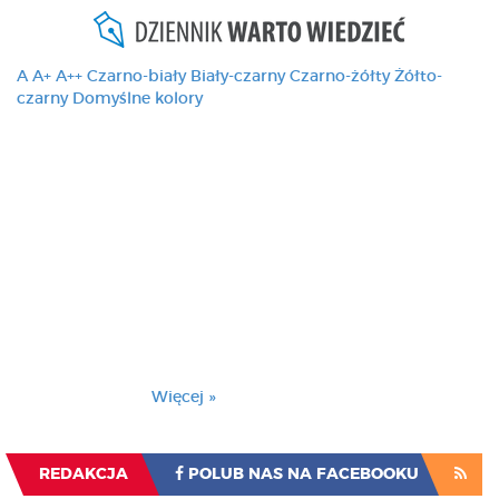
A
A+
A++
Czarno-biały
Biały-czarny
Czarno-żółty
Żółto-
czarny
Domyślne kolory
Ten serwis używa
cookies i podobnych
technologii, brak
zmiany ustawienia
przeglądarki oznacza
zgodę na to.
Brak zmiany ustawienia przeglądarki oznacza
zgodę na to.
Więcej »
Zrozumiałem
REDAKCJA
POLUB NAS NA FACEBOOKU