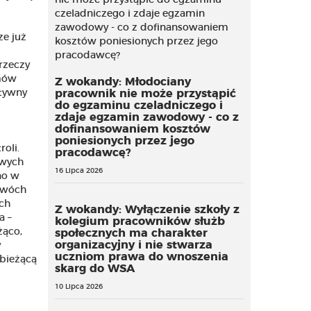
ze już
rzeczy
umów
Z wokandy: Młodociany
ktywny
pracownik nie może przystąpić
do egzaminu czeladniczego i
zdaje egzamin zawodowy - co z
dofinansowaniem kosztów
poniesionych przez jego
oli.
pracodawcę?
owych
16 Lipca 2026
no w
dwóch
ch
Z wokandy: Wyłączenie szkoły z
a –
kolegium pracowników służb
żąco,
społecznych ma charakter
organizacyjny i nie stwarza
y
uczniom prawa do wnoszenia
 bieżącą
skarg do WSA
10 Lipca 2026