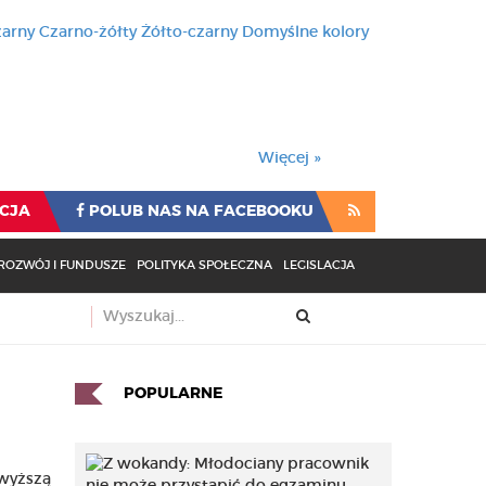
zarny
Czarno-żółty
Żółto-czarny
Domyślne kolory
używa cookies i podobnych t
wienia przeglądarki oznacza
rzeglądarki oznacza zgodę na to.
Więcej »
CJA
POLUB NAS NA FACEBOOKU
ROZWÓJ I FUNDUSZE
POLITYKA SPOŁECZNA
LEGISLACJA
POPULARNE
wyższą