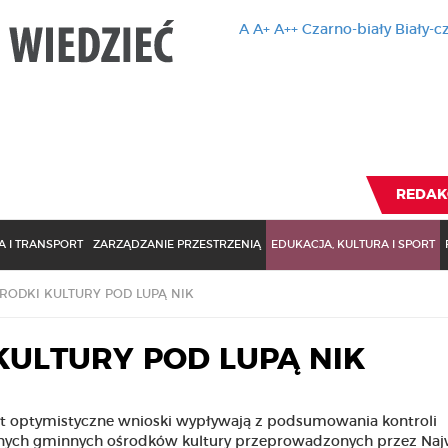
A
A+
A++
Czarno-biały
Biały-c
Ten serwis 
zmiany usta
Brak zmiany ustawienia p
REDAK
 I TRANSPORT
ZARZĄDZANIE PRZESTRZENIĄ
EDUKACJA, KULTURA I SPORT
RODKI KULTURY POD LUPĄ NIK
KULTURY POD LUPĄ NIK
t optymistyczne wnioski wypływają z podsumowania kontroli
ych gminnych ośrodków kultury przeprowadzonych przez Naj