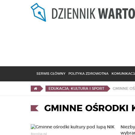
SERWIS GŁÓWNY
POLITYKA ZDROWOTNA
KOMUNIKACJA
GMINNE OŚ
EDUKACJA, KULTURA I SPORT
GMINNE OŚRODKI 
Niezby
wybran
fotolia.pl