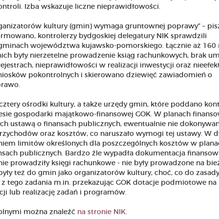
ontroli. Izba wskazuje liczne nieprawidłowości.
ganizatorów kultury (gmin) wymaga gruntownej poprawy” – pis
rmowano, kontrolerzy bydgoskiej delegatury NIK sprawdzili
 gminach województwa kujawsko-pomorskiego. Łącznie aż 160 
nich były nierzetelne prowadzenie ksiąg rachunkowych, brak 
ejestrach, nieprawidłowości w realizacji inwestycji oraz nieefe
niosków pokontrolnych i skierowano dziewięć zawiadomień o
prawo.
ery ośrodki kultury, a także urzędy gmin, które poddano kontr
esie gospodarki majątkowo-finansowej GOK. W planach finans
 ustawą o finansach publicznych, ewentualnie nie dokonywa
przychodów oraz kosztów, co naruszało wymogi tej ustawy. W 
em limitów określonych dla poszczególnych kosztów w plana
ansach publicznych. Bardzo źle wypadła dokumentacja finansow
nie prowadziły księgi rachunkowe - nie były prowadzone na bie
 były też do gmin jako organizatorów kultury, choć, co do zasad
 z tego zadania m.in. przekazując GOK dotacje podmiotowe na
ji lub realizację zadań i programów.
rolnymi można znaleźć
na stronie NIK
.