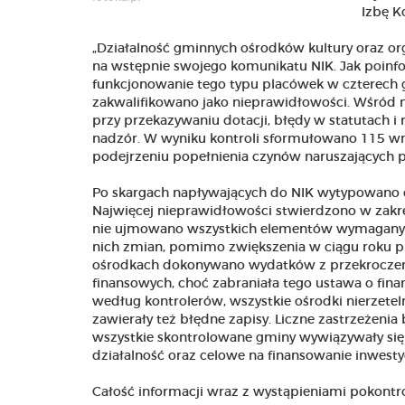
Izbę K
„Działalność gminnych ośrodków kultury oraz or
na wstępnie swojego komunikatu NIK. Jak poinfo
funkcjonowanie tego typu placówek w czterech
zakwalifikowano jako nieprawidłowości. Wśród 
przy przekazywaniu dotacji, błędy w statutach i r
nadzór. W wyniku kontroli sformułowano 115 w
podejrzeniu popełnienia czynów naruszających 
Po skargach napływających do NIK wytypowano czt
Najwięcej nieprawidłowości stwierdzono w zakr
nie ujmowano wszystkich elementów wymaganych
nich zmian, pomimo zwiększenia w ciągu roku 
ośrodkach dokonywano wydatków z przekroczeni
finansowych, choć zabraniała tego ustawa o fin
według kontrolerów, wszystkie ośrodki nierzetel
zawierały też błędne zapisy. Liczne zastrzeżenia
wszystkie skontrolowane gminy wywiązywały się
działalność oraz celowe na finansowanie inwestyc
Całość informacji wraz z wystąpieniami pokont