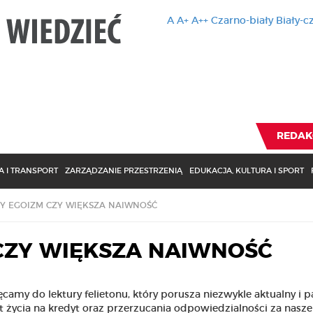
A
A+
A++
Czarno-biały
Biały-c
Ten serwis 
zmiany usta
Brak zmiany ustawienia p
REDAK
 I TRANSPORT
ZARZĄDZANIE PRZESTRZENIĄ
EDUKACJA, KULTURA I SPORT
Y EGOIZM CZY WIĘKSZA NAIWNOŚĆ
CZY WIĘKSZA NAIWNOŚĆ
camy do lektury felietonu, który porusza niezwykle aktualny i p
 życia na kredyt oraz przerzucania odpowiedzialności za nasze