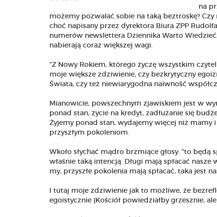
na pr
możemy pozwalać sobie na taką beztroskę? Czy na
choć napisany przez dyrektora Biura ZPP Rudol
numerów newslettera Dziennika Warto Wiedzieć, w
nabierają coraz większej wagi.
"Z Nowy Rokiem, którego życzę wszystkim czyteln
moje większe zdziwienie, czy bezkrytyczny ego
Świata, czy też niewiarygodna naiwność współc
Mianowicie, powszechnym zjawiskiem jest w wy
ponad stan, życie na kredyt, zadłużanie się bu
Żyjemy ponad stan, wydajemy więcej niż mamy i 
przyszłym pokoleniom.
Wkoło słychać mądro brzmiące głosy: "to będą sp
właśnie taką intencją. Długi mają spłacać nasze 
my, przyszłe pokolenia mają spłacać, taka jest n
I tutaj moje zdziwienie jak to możliwe, że bezre
egoistycznie (Kościół powiedziałby grzesznie, al