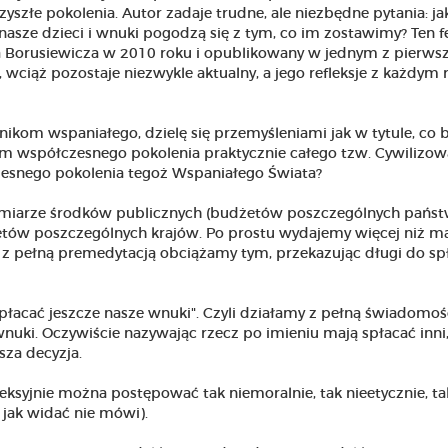
zyszłe pokolenia. Autor zadaje trudne, ale niezbędne pytania: j
sze dzieci i wnuki pogodzą się z tym, co im zostawimy? Ten fe
fa Borusiewicza w 2010 roku i opublikowany w jednym z pierws
ciąż pozostaje niezwykle aktualny, a jego refleksje z każdym
ikom wspaniałego, dzielę się przemyśleniami jak w tytule, co 
izm współczesnego pokolenia praktycznie całego tzw. Cywilizo
zesnego pokolenia tegoż Wspaniałego Świata?
miarze środków publicznych (budżetów poszczególnych państw
dżetów poszczególnych krajów. Po prostu wydajemy więcej niż m
z pełną premedytacją obciążamy tym, przekazując długi do sp
łacać jeszcze nasze wnuki". Czyli działamy z pełną świadomośc
wnuki. Oczywiście nazywając rzecz po imieniu mają spłacać inni,
asza decyzja.
fleksyjnie można postępować tak niemoralnie, tak nieetycznie, ta
e jak widać nie mówi).