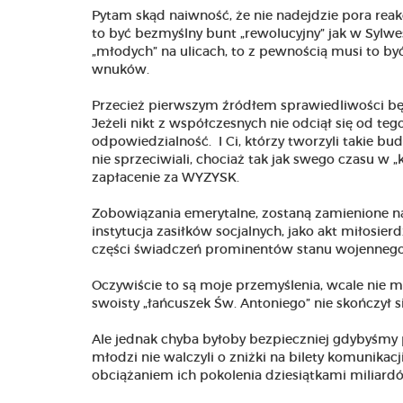
Pytam skąd naiwność, że nie nadejdzie pora reakcj
to być bezmyślny bunt „rewolucyjny” jak w Sylw
„młodych” na ulicach, to z pewnością musi to by
wnuków.
Przecież pierwszym źródłem sprawiedliwości będ
Jeżeli nikt z współczesnych nie odciął się od 
odpowiedzialność. I Ci, którzy tworzyli takie budże
nie sprzeciwiali, chociaż tak jak swego czasu w „
zapłacenie za WYZYSK.
Zobowiązania emerytalne, zostaną zamienione n
instytucja zasiłków socjalnych, jako akt miłos
części świadczeń prominentów stanu wojennego
Oczywiście to są moje przemyślenia, wcale nie m
swoisty „łańcuszek Św. Antoniego” nie skończył si
Ale jednak chyba byłoby bezpieczniej gdybyśmy pr
młodzi nie walczyli o zniżki na bilety komunikacj
obciążaniem ich pokolenia dziesiątkami miliardó