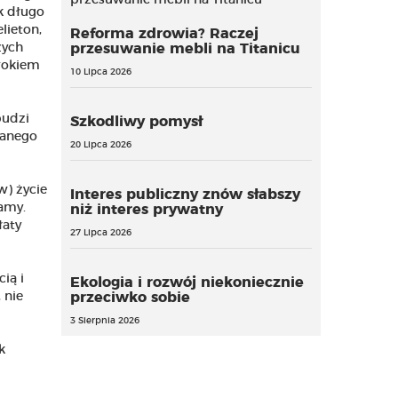
ak długo
lieton,
Reforma zdrowia? Raczej
zych
przesuwanie mebli na Titanicu
 rokiem
10 Lipca 2026
budzi
Szkodliwy pomysł
wanego
20 Lipca 2026
) życie
Interes publiczny znów słabszy
amy.
niż interes prywatny
łaty
27 Lipca 2026
ią i
Ekologia i rozwój niekoniecznie
 nie
przeciwko sobie
3 Sierpnia 2026
k