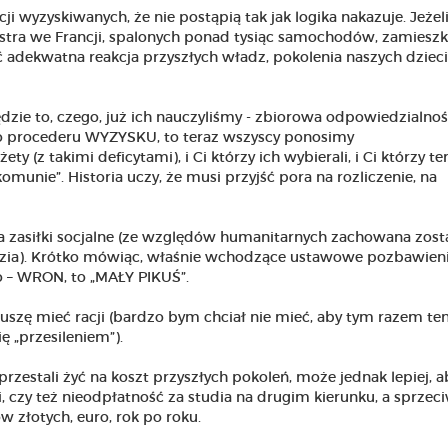
i wyzyskiwanych, że nie postąpią tak jak logika nakazuje. Jeżel
estra we Francji, spalonych ponad tysiąc samochodów, zamieszk
ć adekwatna reakcja przyszłych władz, pokolenia naszych dzieci
zie to, czego, już ich nauczyliśmy - zbiorowa odpowiedzialnoś
tego procederu WYZYSKU, to teraz wszyscy ponosimy
ty (z takimi deficytami), i Ci którzy ich wybierali, i Ci którzy t
komunie”. Historia uczy, że musi przyjść pora na rozliczenie, na
a zasiłki socjalne (ze względów humanitarnych zachowana zost
ierdzia). Krótko mówiąc, właśnie wchodzące ustawowe pozbawien
 – WRON, to „MAŁY PIKUŚ”.
uszę mieć racji (bardzo bym chciał nie mieć, aby tym razem te
ę „przesileniem”).
zestali żyć na koszt przyszłych pokoleń, może jednak lepiej, a
i, czy też nieodpłatność za studia na drugim kierunku, a sprzeciw
w złotych, euro, rok po roku.