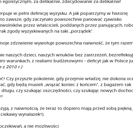
 egoistycznym, za delikatnie, zdecydowanie za delikatnie!
rpuje w pełni definicję wyzysku. A jak popatrzymy w historię
to zawsze, gdy zaczynało powszechnie panować zjawisko
ewolników przez właścicieli, poddanych przez panujących, ro
 brak zgody wyzyskiwanych na taki „porządek”.
sze moje zdziwienie wywołuje powszechna naiwność, że tym raze
ie naszych dzieci, naszych wnuków bez zastrzeżeń, bezrefleksyj
im warunkach, z realiami budżetowymi – deficyt jak w Polsce j
e z 2010 r.)
być? Czy przyszłe pokolenie, gdy przejmie władzę, nie dokona oc
wać, gdy będą musieli „wiązać koniec z końcem”, z bagażem tak
o długu, czy szukając oszczędności, czy szukając nowych docho
w?
żyją, z naiwnością, że teraz to dopiero mają przed sobą piękną 
- ciekawy wynalazek?).
oczekiwań, a nie możliwości.