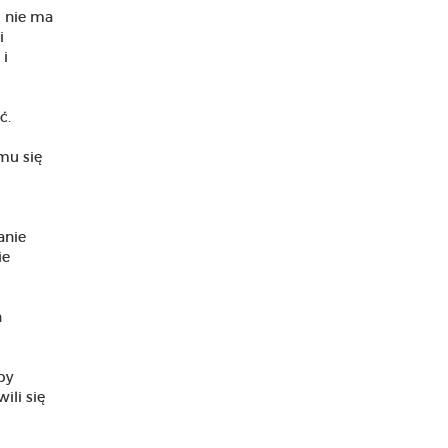
i nie ma
i
 i
ć.
emu się
anie
ie
n
by
ili się