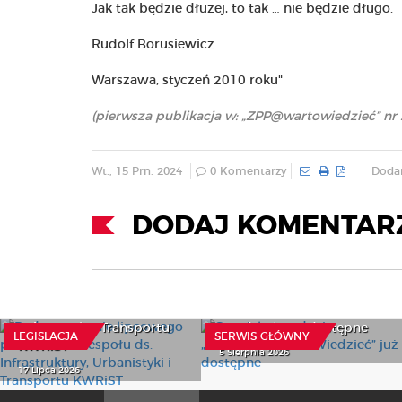
Jak tak będzie dłużej, to tak … nie będzie długo.
Rudolf Borusiewicz
Warszawa, styczeń 2010 roku"
(pierwsza publikacja w: „ZPP@wartowiedzieć” nr 
Wt., 15 Prn. 2024
0 Komentarzy
Dodan
DODAJ KOMENTAR
Podsumowanie
lipcowego posiedzenia
Specjalne wydanie
Zespołu ds. Infrastruktury,
„Dziennika Warto
Urbanistyki i Transportu
Wiedzieć” już dostępne
LEGISLACJA
SERWIS GŁÓWNY
KWRiST
5 Sierpnia 2026
17 Lipca 2026