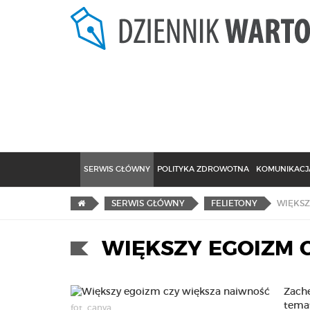
SERWIS GŁÓWNY
POLITYKA ZDROWOTNA
KOMUNIKACJA
WIĘKSZ
SERWIS GŁÓWNY
FELIETONY
WIĘKSZY EGOIZM 
Zachę
temat
fot. canva