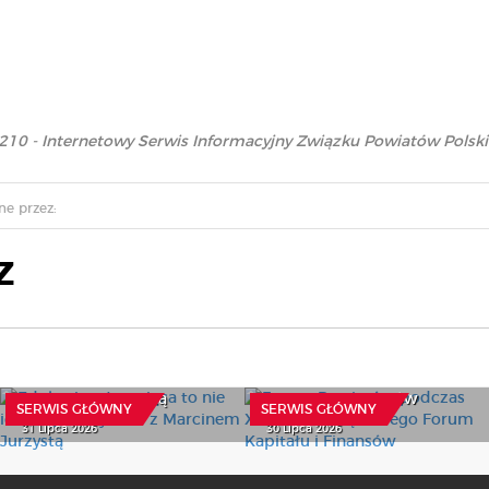
210 - Internetowy Serwis Informacyjny Związku Powiatów Polski
e przez:
Z
Forum Powiatów
Edukacja włączająca to
podczas XXIV
nie ideologia - wywiad z
Samorządowego Forum
Marcinem Jurzystą
Kapitału i Finansów
SERWIS GŁÓWNY
SERWIS GŁÓWNY
31 Lipca 2026
30 Lipca 2026