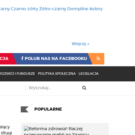
zarny
Czarno-żółty
Żółto-czarny
Domyślne kolory
używa cookies i podobnych t
wienia przeglądarki oznacza
rzeglądarki oznacza zgodę na to.
Więcej »
CJA
POLUB NAS NA FACEBOOKU
ROZWÓJ I FUNDUSZE
POLITYKA SPOŁECZNA
LEGISLACJA
POPULARNE
alący
 długi