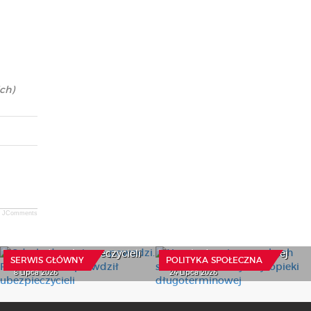
ch)
JComments
Odszkodowania po
Nowe przepisy o osobach
powodzi. Prezes UOKiK
starszych i koordynacji
sprawdził ubezpieczycieli
opieki długoterminowej
SERWIS GŁÓWNY
POLITYKA SPOŁECZNA
8 Lipca 2026
24 Lipca 2026