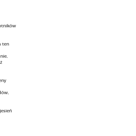
botników
m ten
nie,
uż
eny
dów,
jesień