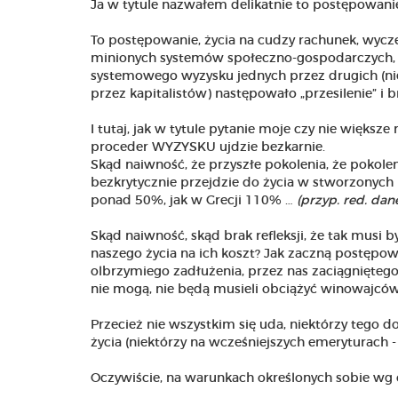
Ja w tytule nazwałem delikatnie to postępowanie
To postępowanie, życia na cudzy rachunek, wycze
minionych systemów społeczno-gospodarczych, 
systemowego wyzysku jednych przez drugich (ni
przez kapitalistów) następowało „przesilenie” i
I tutaj, jak w tytule pytanie moje czy nie więk
proceder WYZYSKU ujdzie bezkarnie.
Skąd naiwność, że przyszłe pokolenia, że pokolen
bezkrytycznie przejdzie do życia w stworzonych 
ponad 50%, jak w Grecji 110% …
(przyp. red. dan
Skąd naiwność, skąd brak refleksji, że tak musi 
naszego życia na ich koszt? Jak zaczną postępo
olbrzymiego zadłużenia, przez nas zaciągnięteg
nie mogą, nie będą musieli obciążyć winowajcó
Przecież nie wszystkim się uda, niektórzy tego do
życia (niektórzy na wcześniejszych emeryturach 
Oczywiście, na warunkach określonych sobie wg 