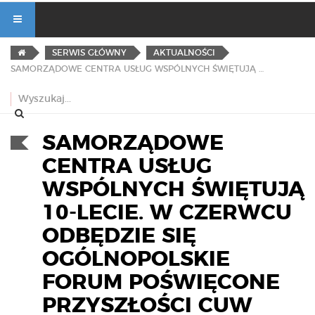
SERWIS GŁÓWNY
AKTUALNOŚCI
SAMORZĄDOWE CENTRA USŁUG WSPÓLNYCH ŚWIĘTUJĄ 10-LECIE. W CZERWCU ODBĘDZIE SIĘ OGÓLNOPOLSKIE FORUM POŚWIĘCONE PRZYSZŁOŚCI CUW
SAMORZĄDOWE
CENTRA USŁUG
WSPÓLNYCH ŚWIĘTUJĄ
10-LECIE. W CZERWCU
ODBĘDZIE SIĘ
OGÓLNOPOLSKIE
FORUM POŚWIĘCONE
PRZYSZŁOŚCI CUW