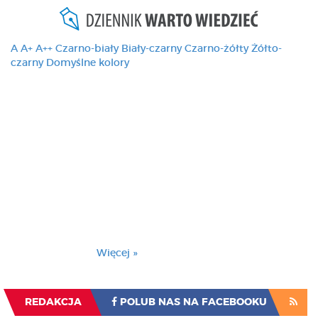
A
A+
A++
Czarno-biały
Biały-czarny
Czarno-żółty
Żółto-
czarny
Domyślne kolory
Ten serwis używa
cookies i podobnych
technologii, brak
zmiany ustawienia
przeglądarki oznacza
zgodę na to.
Brak zmiany ustawienia przeglądarki oznacza
zgodę na to.
Więcej »
Zrozumiałem
REDAKCJA
POLUB NAS NA FACEBOOKU