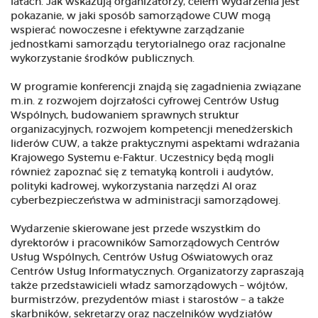
latach. Jak wskazują organizatorzy, celem wydarzenia jest
pokazanie, w jaki sposób samorządowe CUW mogą
wspierać nowoczesne i efektywne zarządzanie
jednostkami samorządu terytorialnego oraz racjonalne
wykorzystanie środków publicznych.
W programie konferencji znajdą się zagadnienia związane
m.in. z rozwojem dojrzałości cyfrowej Centrów Usług
Wspólnych, budowaniem sprawnych struktur
organizacyjnych, rozwojem kompetencji menedżerskich
liderów CUW, a także praktycznymi aspektami wdrażania
Krajowego Systemu e-Faktur. Uczestnicy będą mogli
również zapoznać się z tematyką kontroli i audytów,
polityki kadrowej, wykorzystania narzędzi AI oraz
cyberbezpieczeństwa w administracji samorządowej.
Wydarzenie skierowane jest przede wszystkim do
dyrektorów i pracowników Samorządowych Centrów
Usług Wspólnych, Centrów Usług Oświatowych oraz
Centrów Usług Informatycznych. Organizatorzy zapraszają
także przedstawicieli władz samorządowych – wójtów,
burmistrzów, prezydentów miast i starostów – a także
skarbników, sekretarzy oraz naczelników wydziałów