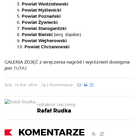
Powiat Wodzisławski
Powiat Myślenicki
Powiat Poznański
Powiat Żywiecki
Powiat Starogardzki
Powiat Bielski
(woj. śląskie)
Powiat Wejherowski
Powiat Chrzanowski
GALERIA ZDJĘĆ z wręczenia nagród i wyróżnień dostępna
jest
TUTAJ
.
Sob., 14 Kw. 2018
2 Komentarze
redaktor naczelny
Rafał Rudka
KOMENTARZE