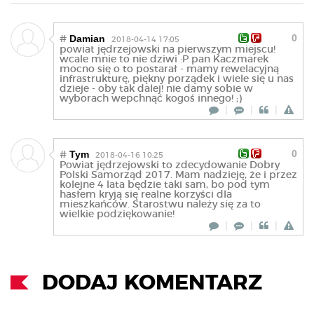
0
Damian
#
2018-04-14 17:05
powiat jędrzejowski na pierwszym miejscu!
wcale mnie to nie dziwi :P pan Kaczmarek
mocno się o to postarał - mamy rewelacyjną
infrastrukturę, piękny porządek i wiele się u nas
dzieje - oby tak dalej! nie damy sobie w
wyborach wepchnąć kogoś innego! ;)
|
|
|
0
Tym
#
2018-04-16 10:25
Powiat jędrzejowski to zdecydowanie Dobry
Polski Samorząd 2017. Mam nadzieję, że i przez
kolejne 4 lata będzie taki sam, bo pod tym
hasłem kryją się realne korzyści dla
mieszkańców. Starostwu należy się za to
wielkie podziękowanie!
|
|
|
DODAJ KOMENTARZ