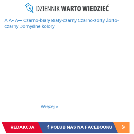
A
A+
A++
Czarno-biały
Biały-czarny
Czarno-żółty
Żółto-
czarny
Domyślne kolory
Ten serwis używa
cookies i podobnych
technologii, brak
zmiany ustawienia
przeglądarki oznacza
zgodę na to.
Brak zmiany ustawienia przeglądarki oznacza
zgodę na to.
Więcej »
Zrozumiałem
REDAKCJA
POLUB NAS NA FACEBOOKU