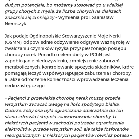
dużym potencjale, bo możemy stosować go u wielkiej
grupy chorych z myślą, że liczba chorych na dializach
znacznie się zmniejszy –
wymienia prof. Stanisław
Niemczyk.
Jak podaje Ogólnopolskie Stowarzyszenie Moje Nerki
(OSMN), odpowiednie odżywianie odgrywa ważną rolę w
zwalczaniu czynników ryzyka przyspieszonego postępu
choroby nerek. Ponadto celem diety w PChN jest
zapobieganie niedożywieniu, zmniejszenie zaburzeń
metabolicznych, kontrolowanie spożycia składników, które
pomagają leczyć współwystępujące zaburzenia i choroby,
a także odroczenie konieczności wprowadzenia leczenia
nerkozastępczego.
– Pacjenci z przewlekłą chorobą nerek muszą przede
wszystkim zwracać uwagę na ilość spożytego białka.
Dobrze, żeby ona była ograniczona adekwatnie do ich
stanu zdrowia i stopnia zaawansowania choroby. U
niektórych pacjentów zachodzi potrzeba ograniczenia
elektrolitów, przede wszystkim soli, ale także fosforanów
nieorganicznych, u niektórych pacjentów również potasu
–