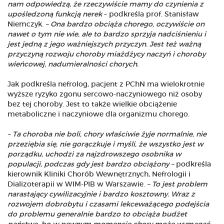
nam odpowiedzą, że rzeczywiście mamy do czynienia z
upośledzoną funkcją nerek
– podkreśla prof. Stanisław
Niemczyk.
– Ona bardzo obciąża chorego, oczywiście on
nawet o tym nie wie, ale to bardzo sprzyja nadciśnieniu i
jest jedną z jego ważniejszych przyczyn. Jest też ważną
przyczyną rozwoju choroby miażdżycy naczyń i choroby
wieńcowej, nadumieralności chorych.
Jak podkreśla nefrolog, pacjent z PChN ma wielokrotnie
wyższe ryzyko zgonu sercowo-naczyniowego niż osoby
bez tej choroby. Jest to także wielkie obciążenie
metaboliczne i naczyniowe dla organizmu chorego.
– Ta choroba nie boli, chory właściwie żyje normalnie, nie
przeziębia się, nie gorączkuje i myśli, że wszystko jest w
porządku, uchodzi za najzdrowszego osobnika w
populacji, podczas gdy jest bardzo obciążony –
podkreśla
kierownik Kliniki Chorób Wewnętrznych, Nefrologii i
Dializoterapii w WIM-PIB w Warszawie.
– To jest problem
narastający cywilizacyjnie i bardzo kosztowny. Wraz z
rozwojem dobrobytu i czasami lekceważącego podejścia
do problemu generalnie bardzo to obciąża budżet