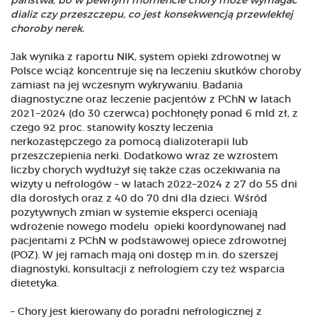
państwa, bo w pewnym momencie chory może wymagać
dializ czy przeszczepu, co jest konsekwencją przewlekłej
choroby nerek.
Jak wynika z raportu NIK, system opieki zdrowotnej w
Polsce wciąż koncentruje się na leczeniu skutków choroby
zamiast na jej wczesnym wykrywaniu. Badania
diagnostyczne oraz leczenie pacjentów z PChN w latach
2021–2024 (do 30 czerwca) pochłonęły ponad 6 mld zł, z
czego 92 proc. stanowiły koszty leczenia
nerkozastępczego za pomocą dializoterapii lub
przeszczepienia nerki. Dodatkowo wraz ze wzrostem
liczby chorych wydłużył się także czas oczekiwania na
wizyty u nefrologów – w latach 2022–2024 z 27 do 55 dni
dla dorosłych oraz z 40 do 70 dni dla dzieci. Wśród
pozytywnych zmian w systemie eksperci oceniają
wdrożenie nowego modelu opieki koordynowanej nad
pacjentami z PChN w podstawowej opiece zdrowotnej
(POZ). W jej ramach mają oni dostęp m.in. do szerszej
diagnostyki, konsultacji z nefrologiem czy też wsparcia
dietetyka.
– Chory jest kierowany do poradni nefrologicznej z