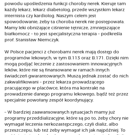
powodu upośledzenia funkcji choroby nerek. Kieruje tam
każdy lekarz, lekarz diabetolog, przede wszystkim lekarz
internista czy kardiolog. Naszym celem jest
spowodowanie, żeby ta choroba nerek nie postępowała.
Mamy leki obniżające ciśnienie tętnicze, zmniejszające
białkomocz – to jest specjalistyczna terapia – podkreśla
prof. Stanisław Niemczyk.
W Polsce pacjenci z chorobami nerek mają dostęp do
programów lekowych, w tym B.113 oraz B.171. Dzięki nim
mogą podjąć leczenie z zastosowaniem innowacyjnych
leków, które nie są finansowane w ramach innych
świadczeń gwarantowanych. Muszą jednak zostać do nich
zakwalifikowani – przez lekarza prowadzącego
pracującego w placówce, która ma kontrakt na
prowadzenie danego programu lekowego, bądź też przez
specjalnie powołany zespół koordynujący.
– W bardziej zaawansowanych sytuacjach mamy już
programy przeddializacyjne, które są po to, żeby chory nie
wymagał leczenia nerkozastępczego, czyli dializ, albo
przeszczepu, lub też żeby wymagał ich jak najpóźniej. To