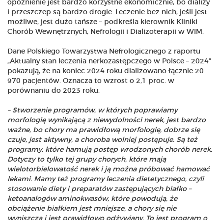
opóźnienie jest bardzo korzystne ekonomicznie, bo dializy
i przeszczep są bardzo drogie. Leczenie bez nich, jeśli jest
możliwe, jest dużo tańsze – podkreśla kierownik Kliniki
Chorób Wewnętrznych, Nefrologii i Dializoterapii w WIM.
Dane Polskiego Towarzystwa Nefrologicznego z raportu
„Aktualny stan leczenia nerkozastępczego w Polsce – 2024”
pokazują, że na koniec 2024 roku dializowano łącznie 20
970 pacjentów. Oznacza to wzrost o 2,1 proc. w
porównaniu do 2023 roku.
– Stworzenie programów, w których poprawiamy
morfologię wynikającą z niewydolności nerek, jest bardzo
ważne, bo chory ma prawidłową morfologię, dobrze się
czuje, jest aktywny, a choroba wolniej postępuje. Są też
programy, które hamują postęp wrodzonych chorób nerek.
Dotyczy to tylko tej grupy chorych, które mają
wielotorbielowatość nerek i ją można próbować hamować
lekami. Mamy też programy leczenia dietetycznego, czyli
stosowanie diety i preparatów zastępujących białko –
ketoanalogów aminokwasów, które powodują, że
obciążenie białkiem jest mniejsze, a chory się nie
wyniszcza i jest prawidłowo odżywiany. To jest program o