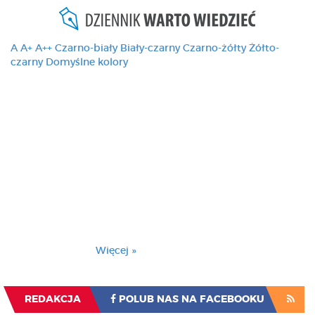
A
A+
A++
Czarno-biały
Biały-czarny
Czarno-żółty
Żółto-
czarny
Domyślne kolory
Ten serwis używa
cookies i podobnych
technologii, brak
zmiany ustawienia
przeglądarki oznacza
zgodę na to.
Brak zmiany ustawienia przeglądarki oznacza
zgodę na to.
Więcej »
Zrozumiałem
REDAKCJA
POLUB NAS NA FACEBOOKU