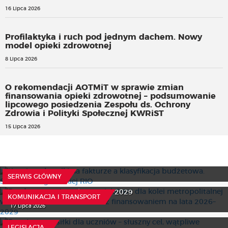
16 Lipca 2026
Profilaktyka i ruch pod jednym dachem. Nowy
model opieki zdrowotnej
8 Lipca 2026
O rekomendacji AOTMiT w sprawie zmian
finansowania opieki zdrowotnej – podsumowanie
lipcowego posiedzenia Zespołu ds. Ochrony
Zdrowia i Polityki Społecznej KWRiST
15 Lipca 2026
Kaucja za butelki na fakturze a klasyfikacja budżetowa.
Stanowisko gdańskiej RIO
Rząd ustanowi program wieloletni dla kolei
15 Lipca 2026
SERWIS GŁÓWNY
metropolitalnej w Trójmieście. PKM Południe z
finansowaniem na lata 2026–2029
KOMUNIKACJA I TRANSPORT
Bezpłatne posiłki dla uczniów – słuszny cel, wątpliwe
17 Lipca 2026
finansowanie. Relacja z posiedzenia sejmowych komisji
W numerze 15/2026 WSPÓLNOTY
Sztuczna inteligencja decyduje o zatrudnieniu
31 Lipca 2026
LEGISLACJA