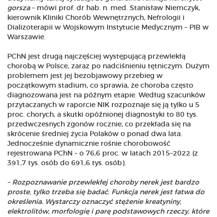
gorsza
– mówi prof. dr hab. n. med. Stanisław Niemczyk,
kierownik Kliniki Chorób Wewnętrznych, Nefrologii i
Dializoterapii w Wojskowym Instytucie Medycznym – PIB w
Warszawie.
PChN jest drugą najczęściej występującą przewlekłą
chorobą w Polsce, zaraz po nadciśnieniu tętniczym. Dużym
problemem jest jej bezobjawowy przebieg w
początkowym stadium, co sprawia, że choroba często
diagnozowana jest na późnym etapie. Według szacunków
przytaczanych w raporcie NIK rozpoznaje się ją tylko u 5
proc. chorych, a skutki opóźnionej diagnostyki to 80 tys.
przedwczesnych zgonów rocznie, co przekłada się na
skrócenie średniej życia Polaków o ponad dwa lata.
Jednocześnie dynamicznie rośnie chorobowość
rejestrowana PChN – o 76,6 proc. w latach 2015–2022 (z
391,7 tys. osób do 691,6 tys. osób).
– Rozpoznawanie przewlekłej choroby nerek jest bardzo
proste, tylko trzeba się badać. Funkcja nerek jest łatwa do
określenia. Wystarczy oznaczyć stężenie kreatyniny,
elektrolitów, morfologię i parę podstawowych rzeczy, które