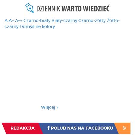
A
A+
A++
Czarno-biały
Biały-czarny
Czarno-żółty
Żółto-
czarny
Domyślne kolory
Ten serwis używa
cookies i podobnych
technologii, brak
zmiany ustawienia
przeglądarki oznacza
zgodę na to.
Brak zmiany ustawienia przeglądarki oznacza
zgodę na to.
Więcej »
Zrozumiałem
REDAKCJA
POLUB NAS NA FACEBOOKU