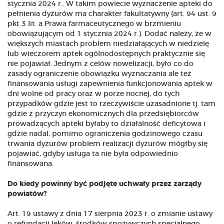
stycznia 2024 r.. W takim powiecie wyznaczenie apteki do
pełnienia dyżurów ma charakter fakultatywny (art. 94 ust. 9
pkt 3 lit. a Prawa farmaceutycznego w brzmieniu
obowiązującym od 1 stycznia 2024 r.). Dodać należy, że w
większych miastach problem niedziałających w niedzielę
lub wieczorem aptek ogólnodostępnych praktycznie się
nie pojawiał. Jednym z celów nowelizacji, było co do
zasady ograniczenie obowiązku wyznaczania ale też
finansowania usługi zapewnienia funkcjonowania aptek w
dni wolne od pracy oraz w porze nocnej, do tych
przypadków gdzie jest to rzeczywiście uzasadnione tj. tam
gdzie z przyczyn ekonomicznych dla przedsiębiorców
prowadzących apteki byłaby to działalność deficytowa i
gdzie nadal, pomimo ograniczenia godzinowego czasu
trwania dyżurów problem realizacji dyżurów mógłby się
pojawiać, gdyby usługa ta nie była odpowiednio
finansowana.
Do kiedy powinny być podjęte uchwały przez zarządy
powiatów?
Art. 19 ustawy z dnia 17 sierpnia 2023 r. o zmianie ustawy