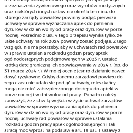
o refundacji leków, środków spożywczych specjalnego
przeznaczenia żywieniowego oraz wyrobów medycznych
oraz niektórych innych ustaw nie określa terminu, do
którego zarządy powiatów powinny podjąć pierwsze
uchwały w sprawie wyznaczania aptek do pełnienia
dyżurów w dzień wolny od pracy oraz dyżurów w porze
nocnej. Pośrednio z ust. 4 tego przepisu wynika tylko, że
takie uchwały na rok 2024 powinny zostać podjęte. Z tego
względu nie ma potrzeby, aby w uchwałach rad powiatów
w sprawie ustalania rozkładu godzin pracy aptek
ogólnodostępnych podejmowanych w 2023 r. ustalać
krótką datę graniczną ich obowiązywania w 2024 r. (np. do
31 marca 2024 r.). W mojej ocenie jest to działanie nawet
dosyć ryzykowne. Gdyby danemu zarządowi powiatu do
tego czasu nie udało się podjąć uchwały, mieszkańcy
mogą nie mieć zabezpieczonego dostępu do apteki w
porze nocnej i w dni wolne od pracy. Ponadto należy
zauważyć, że z chwilą wejścia w życie uchwał zarządów
powiatów w sprawie wyznaczania aptek do pełnienia
dyżurów w dzień wolny od pracy oraz dyżurów w porze
nocnej, uchwały rad powiatów w sprawie ustalania
rozkładu godzin pracy aptek ogólnodostępnych i tak
stracą moc wprost na podstawie art. 19 ust. 1 ustawy z