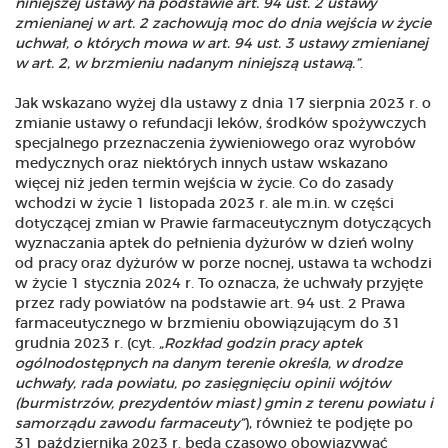
niniejszej ustawy na podstawie art. 94 ust. 2 ustawy
zmienianej w art. 2 zachowują moc do dnia wejścia w życie
uchwał, o których mowa w art. 94 ust. 3 ustawy zmienianej
w art. 2, w brzmieniu nadanym niniejszą ustawą.”
.
Jak wskazano wyżej dla ustawy z dnia 17 sierpnia 2023 r. o
zmianie ustawy o refundacji leków, środków spożywczych
specjalnego przeznaczenia żywieniowego oraz wyrobów
medycznych oraz niektórych innych ustaw wskazano
więcej niż jeden termin wejścia w życie. Co do zasady
wchodzi w życie 1 listopada 2023 r. ale m.in. w części
dotyczącej zmian w Prawie farmaceutycznym dotyczących
wyznaczania aptek do pełnienia dyżurów w dzień wolny
od pracy oraz dyżurów w porze nocnej, ustawa ta wchodzi
w życie 1 stycznia 2024 r. To oznacza, że uchwały przyjęte
przez rady powiatów na podstawie art. 94 ust. 2 Prawa
farmaceutycznego w brzmieniu obowiązującym do 31
grudnia 2023 r. (cyt.
„Rozkład godzin pracy aptek
ogólnodostępnych na danym terenie określa, w drodze
uchwały, rada powiatu, po zasięgnięciu opinii wójtów
(burmistrzów, prezydentów miast) gmin z terenu powiatu i
samorządu zawodu farmaceuty”
), również te podjęte po
31 października 2023 r. będą czasowo obowiązywać