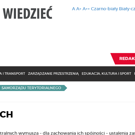
A
A+
A++
Czarno-biały
Biały-c
Ten serwis 
zmiany usta
Brak zmiany ustawienia p
REDAK
 I TRANSPORT
ZARZĄDZANIE PRZESTRZENIĄ
EDUKACJA, KULTURA I SPORT
I SAMORZĄDU TERYTORIALNEGO
YCH
tralnych wymusza – dla zachowania ich spójności – ustalenia z