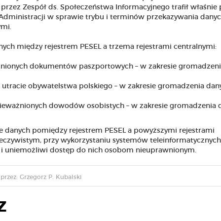
rzez Zespół ds. Społeczeństwa Informacyjnego trafił właśnie 
Administracji w sprawie trybu i terminów przekazywania dany
ymi.
ch między rejestrem PESEL a trzema rejestrami centralnymi:
ażnionych dokumentów paszportowych – w zakresie gromadzen
i utracie obywatelstwa polskiego – w zakresie gromadzenia dan
nieważnionych dowodów osobistych – w zakresie gromadzenia 
ie danych pomiędzy rejestrem PESEL a powyższymi rejestrami
zeczywistym, przy wykorzystaniu systemów teleinformatycznych
i uniemożliwi dostęp do nich osobom nieuprawnionym.
przez: Grzegorz P. Kubalski
Z