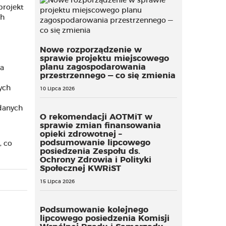
projekt
ch
Nowe rozporządzenie w
sprawie projektu miejscowego
planu zagospodarowania
ia
przestrzennego — co się zmienia
ych
10 Lipca 2026
danych
O rekomendacji AOTMiT w
sprawie zmian finansowania
opieki zdrowotnej –
podsumowanie lipcowego
, co
posiedzenia Zespołu ds.
Ochrony Zdrowia i Polityki
Społecznej KWRiST
15 Lipca 2026
Podsumowanie kolejnego
lipcowego posiedzenia Komisji