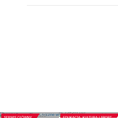
XXXV Forum
Ekonomiczne w
Czynny żal resortu
Karpaczu: światowi
edukacji
eksperci z USA, Włoch i
6 Sierpnia 2026
Niemiec o przyszłości
SERWIS GŁÓWNY
EDUKACJA, KULTURA I SPORT