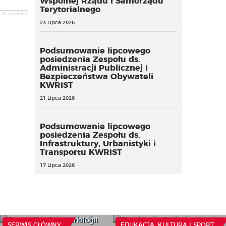
Wspólnej Rządu i Samorządu
Terytorialnego
JComments
23 Lipca 2026
Podsumowanie lipcowego
posiedzenia Zespołu ds.
Administracji Publicznej i
Bezpieczeństwa Obywateli
KWRiST
21 Lipca 2026
Podsumowanie lipcowego
posiedzenia Zespołu ds.
Infrastruktury, Urbanistyki i
Transportu KWRiST
17 Lipca 2026
Z wokandy: Praktyka w
ramach studiów
Smart City Expo Poland
pedagogika
2026: przegląd
resocjalizacyjna a szanse
najnowszych technologii
na awans w zawodzie
SERWIS GŁÓWNY
EDUKACJA, KULTURA I SPORT