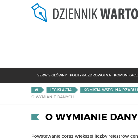
SERWIS GŁÓWNY
POLITYKA ZDROWOTNA
KOMUNIKACJA
LEGISLACJA
KOMISJA WSPÓLNA RZĄDU 
O WYMIANIE DANYCH
O WYMIANIE DAN
Powstawanie coraz większej liczby rejestrów cen