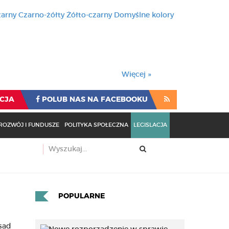
zarny
Czarno-żółty
Żółto-czarny
Domyślne kolory
używa cookies i podobnych t
wienia przeglądarki oznacza
rzeglądarki oznacza zgodę na to.
Więcej »
CJA
POLUB NAS NA FACEBOOKU
ROZWÓJ I FUNDUSZE
POLITYKA SPOŁECZNA
LEGISLACJA
POPULARNE
asad