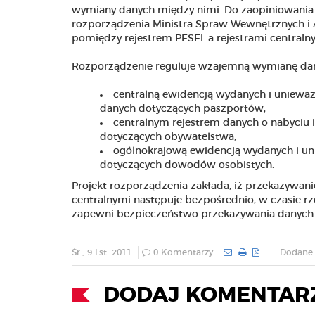
wymiany danych między nimi. Do zaopiniowania p
rozporządzenia Ministra Spraw Wewnętrznych i 
pomiędzy rejestrem PESEL a rejestrami centraln
Rozporządzenie reguluje wzajemną wymianę dany
centralną ewidencją wydanych i uniew
danych dotyczących paszportów,
centralnym rejestrem danych o nabyciu 
dotyczących obywatelstwa,
ogólnokrajową ewidencją wydanych i u
dotyczących dowodów osobistych.
Projekt rozporządzenia zakłada, iż przekazywan
centralnymi następuje bezpośrednio, w czasie r
zapewni bezpieczeństwo przekazywania danych 
Śr., 9 Lst. 2011
0 Komentarzy
Dodane 
DODAJ KOMENTAR