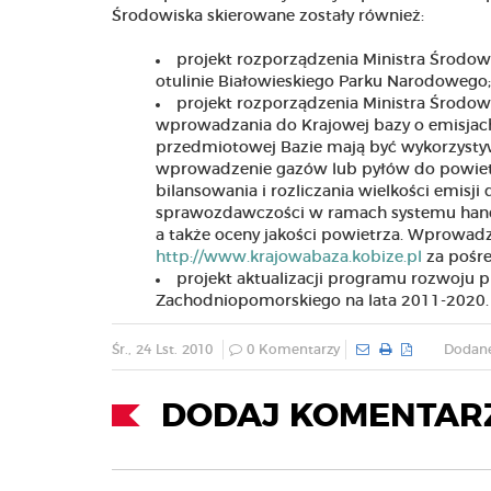
Środowiska skierowane zostały również:
projekt rozporządzenia Ministra Środow
otulinie Białowieskiego Parku Narodowego;
projekt rozporządzenia Ministra Środow
wprowadzania do Krajowej bazy o emisjach 
przedmiotowej Bazie mają być wykorzystywa
wprowadzenie gazów lub pyłów do powietrz
bilansowania i rozliczania wielkości emisji 
sprawozdawczości w ramach systemu handlu
a także oceny jakości powietrza. Wprowa
http://www.krajowabaza.kobize.pl
za pośre
projekt aktualizacji programu rozwoju 
Zachodniopomorskiego na lata 2011-2020.
Śr., 24 Lst. 2010
0 Komentarzy
Dodane
DODAJ KOMENTAR