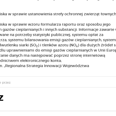
iska w sprawie ustanowienia strefy ochronnej zwierząt łownyc
iska w sprawie wzoru formularza raportu oraz sposobu jego
gazów cieplarnianych i innych substancji. Informacje zawarte
ne na potrzeby statystyki publicznej, systemu opłat za
a, systemu bilansowania emisji gazów cieplarnianych, syste
dwutlenku siarki (SO
) i tlenków azotu (NO
) dla dużych źródeł s
2
x
 uprawnieniami do emisji gazów cieplarnianych w Unii Europe
dzanie danych ma następować poprzez stronę internetową
dnictwem elektronicznego konta;
pn. „Regionalna Strategia Innowacji Województwa
 przez:
Z