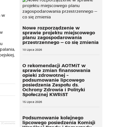
h w
Nowe rozporządzenie w
 w
sprawie projektu miejscowego
planu zagospodarowania
przestrzennego — co się zmienia
mu
palania,
10 Lipca 2026
jskiej,
O rekomendacji AOTMiT w
sprawie zmian finansowania
opieki zdrowotnej –
podsumowanie lipcowego
posiedzenia Zespołu ds.
Ochrony Zdrowia i Polityki
Społecznej KWRiST
15 Lipca 2026
Podsumowanie kolejnego
lipcowego posiedzenia Komisji
JComments