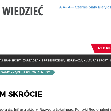
A
A+
A++
Czarno-biały
Biały-c
Ten serwis 
zmiany usta
Brak zmiany ustawienia p
REDAK
 I TRANSPORT
ZARZĄDZANIE PRZESTRZENIĄ
EDUKACJA, KULTURA I SPORT
I SAMORZĄDU TERYTORIALNEGO
M SKRÓCIE
łu ds. Infrastruktury, Rozwoju Lokalnego, Polityki Regionalnej 