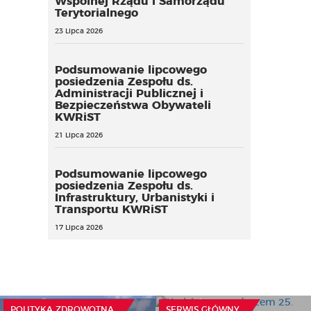
Wspólnej Rządu i Samorządu
Terytorialnego
23 Lipca 2026
Podsumowanie lipcowego
posiedzenia Zespołu ds.
Administracji Publicznej i
Bezpieczeństwa Obywateli
KWRiST
21 Lipca 2026
Podsumowanie lipcowego
posiedzenia Zespołu ds.
Infrastruktury, Urbanistyki i
Transportu KWRiST
17 Lipca 2026
Kraków gospodarzem 25.
Konferencji
Międzynarodowego
Obserwatorium
Demokracji
Ministerstwo Zdrowia
POLITYKA ZDROWOTNA
SERWIS GŁÓWNY