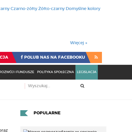
zarny
Czarno-żółty
Żółto-czarny
Domyślne kolory
używa cookies i podobnych t
wienia przeglądarki oznacza
rzeglądarki oznacza zgodę na to.
Więcej »
CJA
POLUB NAS NA FACEBOOKU
ROZWÓJ I FUNDUSZE
POLITYKA SPOŁECZNA
LEGISLACJA
POPULARNE
oraz