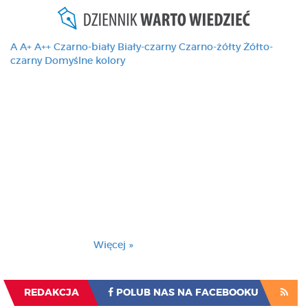
A
A+
A++
Czarno-biały
Biały-czarny
Czarno-żółty
Żółto-
czarny
Domyślne kolory
Ten serwis używa
cookies i podobnych
technologii, brak
zmiany ustawienia
przeglądarki oznacza
zgodę na to.
Brak zmiany ustawienia przeglądarki oznacza
zgodę na to.
Więcej »
Zrozumiałem
REDAKCJA
POLUB NAS NA FACEBOOKU