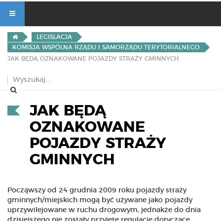
LEGISLACJA
KOMISJA WSPÓLNA RZĄDU I SAMORZĄDU TERYTORIALNEGO
JAK BĘDĄ OZNAKOWANE POJAZDY STRAŻY GMINNYCH
JAK BĘDĄ
OZNAKOWANE
POJAZDY STRAŻY
GMINNYCH
Począwszy od 24 grudnia 2009 roku pojazdy straży
gminnych/miejskich mogą być używane jako pojazdy
uprzywilejowane w ruchu drogowym, jednakże do dnia
dzisiejszego nie zostały przyjęte regulacje dotyczące