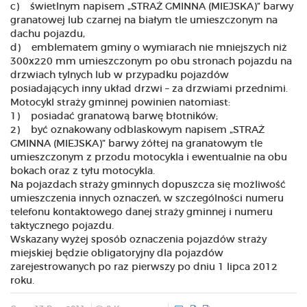
c) świetlnym napisem „STRAŻ GMINNA (MIEJSKA)” barwy
granatowej lub czarnej na białym tle umieszczonym na
dachu pojazdu,
d) emblematem gminy o wymiarach nie mniejszych niż
300x220 mm umieszczonym po obu stronach pojazdu na
drzwiach tylnych lub w przypadku pojazdów
posiadających inny układ drzwi – za drzwiami przednimi.
Motocykl straży gminnej powinien natomiast:
1) posiadać granatową barwę błotników;
2) być oznakowany odblaskowym napisem „STRAŻ
GMINNA (MIEJSKA)” barwy żółtej na granatowym tle
umieszczonym z przodu motocykla i ewentualnie na obu
bokach oraz z tyłu motocykla.
Na pojazdach straży gminnych dopuszcza się możliwość
umieszczenia innych oznaczeń, w szczególności numeru
telefonu kontaktowego danej straży gminnej i numeru
taktycznego pojazdu.
Wskazany wyżej sposób oznaczenia pojazdów straży
miejskiej będzie obligatoryjny dla pojazdów
zarejestrowanych po raz pierwszy po dniu 1 lipca 2012
roku.