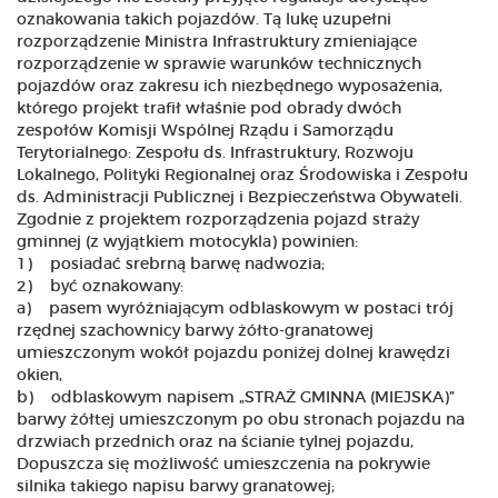
oznakowania takich pojazdów. Tą lukę uzupełni
rozporządzenie Ministra Infrastruktury zmieniające
rozporządzenie w sprawie warunków technicznych
pojazdów oraz zakresu ich niezbędnego wyposażenia,
którego projekt trafił właśnie pod obrady dwóch
zespołów Komisji Wspólnej Rządu i Samorządu
Terytorialnego: Zespołu ds. Infrastruktury, Rozwoju
Lokalnego, Polityki Regionalnej oraz Środowiska i Zespołu
ds. Administracji Publicznej i Bezpieczeństwa Obywateli.
Zgodnie z projektem rozporządzenia pojazd straży
gminnej (z wyjątkiem motocykla) powinien:
1) posiadać srebrną barwę nadwozia;
2) być oznakowany:
a) pasem wyróżniającym odblaskowym w postaci trój
rzędnej szachownicy barwy żółto-granatowej
umieszczonym wokół pojazdu poniżej dolnej krawędzi
okien,
b) odblaskowym napisem „STRAŻ GMINNA (MIEJSKA)”
barwy żółtej umieszczonym po obu stronach pojazdu na
drzwiach przednich oraz na ścianie tylnej pojazdu,
Dopuszcza się możliwość umieszczenia na pokrywie
silnika takiego napisu barwy granatowej;