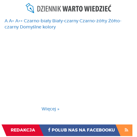
A
A+
A++
Czarno-biały
Biały-czarny
Czarno-żółty
Żółto-
czarny
Domyślne kolory
Ten serwis używa
cookies i podobnych
technologii, brak
zmiany ustawienia
przeglądarki oznacza
zgodę na to.
Brak zmiany ustawienia przeglądarki oznacza
zgodę na to.
Więcej »
Zrozumiałem
REDAKCJA
POLUB NAS NA FACEBOOKU