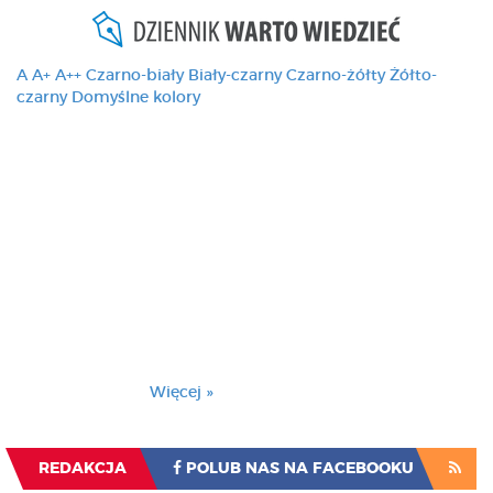
A
A+
A++
Czarno-biały
Biały-czarny
Czarno-żółty
Żółto-
czarny
Domyślne kolory
Ten serwis używa
cookies i podobnych
technologii, brak
zmiany ustawienia
przeglądarki oznacza
zgodę na to.
Brak zmiany ustawienia przeglądarki oznacza
zgodę na to.
Więcej »
Zrozumiałem
REDAKCJA
POLUB NAS NA FACEBOOKU