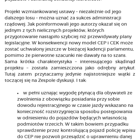
Projekt wzmiankowanej ustawy – niezależnie od jego
dalszego losu – można uznać za sukces administracji
rządowej. Jak poinformowali jego autorzy okazał się on
jednym z tych nielicznych projektów, których
przygotowanie nastąpiło szybciej niż przewidywały plany
legislacyjne. W konsekwencji nowy model CEP i CEK może
zostać uchwalony jeszcze w bieżącej kadencji parlamentu,
pomimo że pierwotne szacunki nie dawały na to szans.
Sama krótka charakterystyka – interesującego skądinąd
projektu – została zamieszczona jako odrębny artykuł.
Tutaj zatem przytaczamy jedynie najistotniejsze wątki z
toczącej się na Zespole dyskusji. I tak:
w pełni uznając wygodę płynącą dla obywateli ze
zwolnienia z obowiązku posiadania przy sobie
dowodu rejestracyjnego w czasie jazdy wskazano na
konieczność rozstrzygnięcia sposobu postępowania
w odniesieniu do pojazdów będących własnością
podmiotów trzecich. W takim bowiem przypadku
sprawdzenie przez kontrolującą pojazd policję wpisu
do CEP nie pozwoli przesądzić o uprawnieniu danej