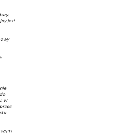
tury.
ny jest
mowy
e
nie
 do
u, w
 przez
stu
ższym