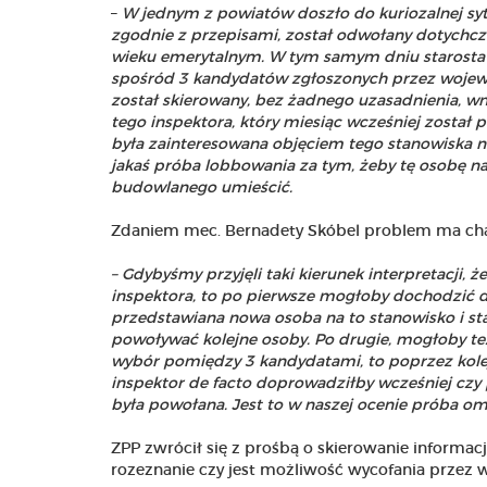
–
W jednym z powiatów doszło do kuriozalnej syt
zgodnie z przepisami, został odwołany dotychc
wieku emerytalnym. W tym samym dniu starost
spośród 3 kandydatów zgłoszonych przez wojew
został skierowany, bez żadnego uzasadnienia, 
tego inspektora, który miesiąc wcześniej został p
była zainteresowana objęciem tego stanowiska ni
jakaś próba lobbowania za tym, żeby tę osobę 
budowlanego umieścić.
Zdaniem mec. Bernadety Skóbel problem ma cha
–
Gdybyśmy
przyjęli taki kierunek interpretacji
inspektora, to po pierwsze mogłoby dochodzić do 
przedstawiana nowa osoba na to stanowisko i st
powoływać kolejne osoby. Po drugie, mogłoby też
wybór pomiędzy 3 kandydatami, to poprzez kolej
inspektor de facto doprowadziłby wcześniej czy 
była powołana. Jest to w naszej ocenie próba om
ZPP zwrócił się z prośbą o skierowanie informa
rozeznanie czy jest możliwość wycofania przez