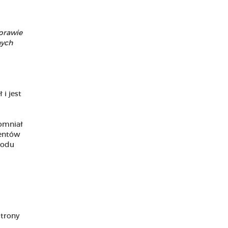
prawie
nych
i jest
pomniał
mentów
wodu
strony