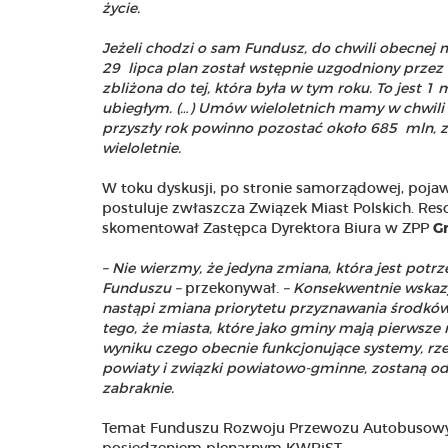
życie.
Jeżeli chodzi o sam Fundusz, do chwili obecnej 
29 lipca plan został wstępnie uzgodniony przez 
zbliżona do tej, która była w tym roku. To jest 1
ubiegłym. (…) Umów wieloletnich mamy w chwili 
przyszły rok powinno pozostać około 685 mln, z
wieloletnie.
W toku dyskusji, po stronie samorządowej, pojaw
postuluje zwłaszcza Związek Miast Polskich. Reso
skomentował Zastępca Dyrektora Biura w ZPP
G
–
Nie wierzmy, że jedyna zmiana, która jest pot
Funduszu –
przekonywał.
– Konsekwentnie wskazy
nastąpi zmiana priorytetu przyznawania środk
tego, że miasta, które jako gminy mają pierwsze 
wyniku czego obecnie funkcjonujące systemy, rz
powiaty i związki powiatowo-gminne, zostaną od
zabraknie.
Temat Funduszu Rozwoju Przewozu Autobusowyc