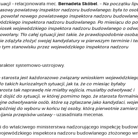
uacji –
relacjonowała mec.
Bernadeta Skóbel
. – Na początku lip
zasowy powiatowy inspektor nadzoru budowlanego; była to oso
a powołał nowego powiatowego inspektora nadzoru budowlane
ódzkiego inspektora nadzoru budowlanego. Po miesiącu do po
wniosek wojewódzkiego inspektora nadzoru budowlanego o odwo
owołany. Tło całej sytuacji jest takie, że prawdopodobnie osoba,
e zdążyła złożyć swojej kandydatury w pierwszym terminie i ter
na tym stanowisku przez wojewódzkiego inspektora nadzoru
rakter systemowo-ustrojowy.
, że starosta jest każdorazowo związany wnioskiem wojewódzkieg
takich kuriozalnych sytuacji, jak ta, że co miesiąc byłaby
arosta tak naprawdę nie miałby wyjścia, musiałby odwoływać i
 dojść do sytuacji, w której pomimo tego, że starosta formalni
ne odwoływanie osób, które są zgłaszane jako kandydaci, woj
później do wyboru w końcu tej osoby, którą pierwotnie zamierz
ijania przepisów ustawy –
uzasadniała mecenas.
cji do właściwego ministerstwa nadzorującego inspekcję budowl
 wojewódzkiego inspektora nadzoru budowlanego złożonego wn