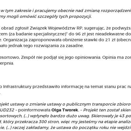
w tym zakresie i pracujemy obecnie nad zmianą rozporządzenia
my mogli omówić szczegóły tych propozycji.
 obrad zgłosił Związek Województw RP, sugerując, że podwyżs
zem (za badanie specjalistyczne)” do 96 zł jest nieadekwatne do
. Organizacja zaproponowała obniżenie stawki do 21 zł (obecn
nało jednak tego rozwiązania za zasadne.
sortowo, Zespół nie podjął się jego opiniowania. Opinia ma zo
erpnia.
o Infrastruktury przedstawiło informację na temat stanu prac 
.
ojekt ustawy o zmianie ustawy o publicznym transporcie zbio
r UD232 –
poinformowała
Olga Tworek
. – Projekt ten został ski
esortowych, (…) wpłynęło bardzo dużo uwag. Skierowały je 43 p
ał, który przekracza 300 stron, więc my jesteśmy na etapie anali
ie, (…) raczej zakładamy, że ustawa do początku roku nie wejdz