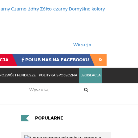
zarny
Czarno-żółty
Żółto-czarny
Domyślne kolory
używa cookies i podobnych t
wienia przeglądarki oznacza
rzeglądarki oznacza zgodę na to.
Więcej »
CJA
POLUB NAS NA FACEBOOKU
ROZWÓJ I FUNDUSZE
POLITYKA SPOŁECZNA
LEGISLACJA
POPULARNE