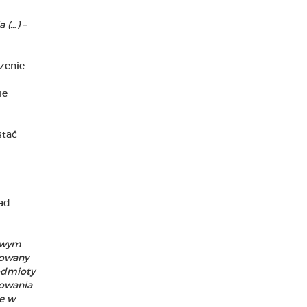
 (…) –
zenie
ie
stać
nad
rowym
erowany
odmioty
zowania
ie w