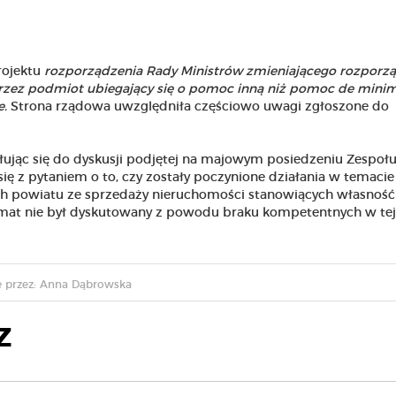
rojektu
rozporządzenia Rady Ministrów zmieniającego rozporz
przez podmiot ubiegający się o pomoc inną niż pomoc de minim
e.
Strona rządowa uwzględniła częściowo uwagi zgłoszone do
ołując się do dyskusji podjętej na majowym posiedzeniu Zespoł
ę z pytaniem o to, czy zostały poczynione działania w temacie
h powiatu ze sprzedaży nieruchomości stanowiących własność
emat nie był dyskutowany z powodu braku kompetentnych w tej
 przez: Anna Dąbrowska
Z
Masz talent i dobre