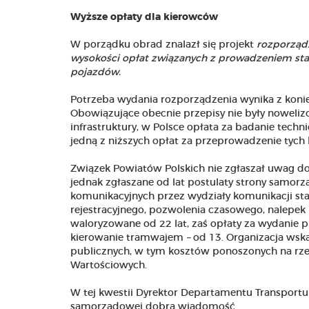
Wyższe opłaty dla kierowców
W porządku obrad znalazł się projekt
rozporządz
wysokości opłat związanych z prowadzeniem sta
pojazdów.
Potrzeba wydania rozporządzenia wynika z konie
Obowiązujące obecnie przepisy nie były noweliz
infrastruktury, w Polsce opłata za badanie tech
jedną z niższych opłat za przeprowadzenie tych 
Związek Powiatów Polskich nie zgłaszał uwag do
jednak zgłaszane od lat postulaty strony samo
komunikacyjnych przez wydziały komunikacji st
rejestracyjnego, pozwolenia czasowego, nalepek le
waloryzowane od 22 lat, zaś opłaty za wydanie
kierowanie tramwajem
–
od 13. Organizacja wsk
publicznych, w tym kosztów ponoszonych na rze
Wartościowych.
W tej kwestii Dyrektor Departamentu Transpor
samorządowej dobrą wiadomość.