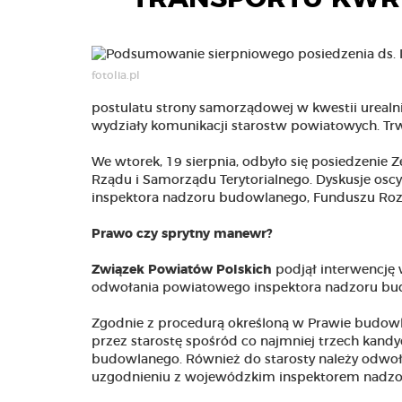
fotolia.pl
postulatu strony samorządowej w kwestii urea
wydziały komunikacji starostw powiatowych. Trw
We wtorek, 19 sierpnia, odbyło się posiedzenie Ze
Rządu i Samorządu Terytorialnego. Dyskusje o
inspektora nadzoru budowlanego, Funduszu Ro
Prawo czy sprytny manewr?
Związek Powiatów Polskich
podjął interwencję 
odwołania powiatowego inspektora nadzoru bu
Zgodnie z procedurą określoną w Prawie budow
przez starostę spośród co najmniej trzech kan
budowlanego. Również do starosty należy odwo
uzgodnieniu z wojewódzkim inspektorem nadzor