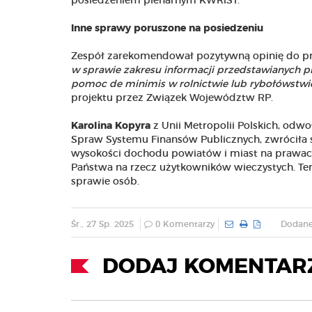
posiedzeniem plenarnym KWRiST.
Inne sprawy poruszone na posiedzeniu
Zespół zarekomendował pozytywną opinię do p
w sprawie zakresu informacji przedstawianych 
pomoc de minimis w rolnictwie lub rybołówstwi
projektu przez Związek Województw RP.
Karolina Kopyra
z Unii Metropolii Polskich, odw
Spraw Systemu Finansów Publicznych, zwróciła si
wysokości dochodu powiatów i miast na prawac
Państwa na rzecz użytkowników wieczystych. T
sprawie osób.
Śr., 27 Sp. 2025
0 Komentarzy
Dodane
DODAJ KOMENTAR
Ruszył Fundusz