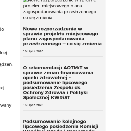
Nowe rozporządzenie w
do
sprawie projektu miejscowego
planu zagospodarowania
przestrzennego — co się zmienia
10 Lipca 2026
lnej
ądzeń.
O rekomendacji AOTMiT w
sprawie zmian finansowania
opieki zdrowotnej –
podsumowanie lipcowego
posiedzenia Zespołu ds.
ej
Ochrony Zdrowia i Polityki
Społecznej KWRiST
ywany
15 Lipca 2026
Podsumowanie kolejnego
lipcowego posiedzenia Komisji