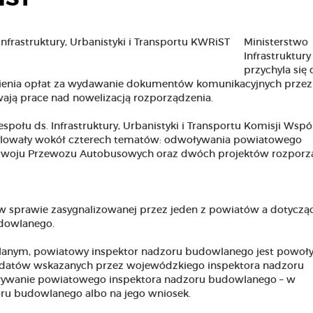
Ministerstwo
Infrastruktury
przychyla się 
lnienia opłat za wydawanie dokumentów komunikacyjnych przez
ają prace nad nowelizacją rozporządzenia.
społu ds. Infrastruktury, Urbanistyki i Transportu Komisji Wspó
scylowały wokół czterech tematów: odwoływania powiatowego
zwoju Przewozu Autobusowych oraz dwóch projektów rozporz
w sprawie zasygnalizowanej przez jeden z powiatów a dotycząc
dowlanego.
lanym, powiatowy inspektor nadzoru budowlanego jest powoł
dydatów wskazanych przez wojewódzkiego inspektora nadzoru
ływanie powiatowego inspektora nadzoru budowlanego – w
u budowlanego albo na jego wniosek.