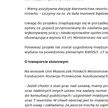
– Mamy pozytywną decyzję kierownictwa resortu 
mówiła.
– Liczymy na to, że lada moment będzie
Uwagę do projektu znajdującego się w porządku
opłaty za „pojazd przystosowany do zasilania ga
wykonywanej pracy i nieakceptowalne społecznie
obowiązująca wynosi 63 zł). Ministerstwo nie uz
Ponieważ projekt nie został uzgodniony międzyre
wydana na posiedzeniu plenarnym KWRSiT, 27 si
O transporcie zbiorowym
Na wniosek Unii Miasteczek Polskich Ministerstw
Funduszem Rozwoju Przewozów Autobusowych
–
Jeżeli chodzi o stan prac nad ustawą, mamy pr
oraz niektórych innych ustaw; ma nadany nume
do konsultacji publicznych i uzgodnień międzyr
oraz 7 resortów. W chwili obecnej jest to materi
tych uwag i zakładamy, że jeszcze trochę to zajm