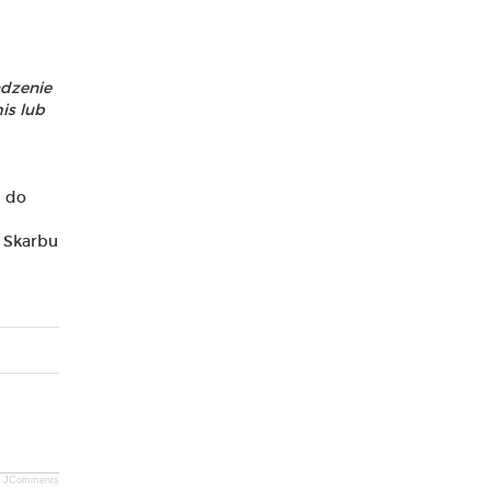
ądzenie
is lub
u do
 Skarbu
JComments