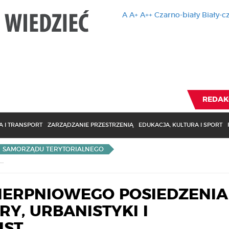
A
A+
A++
Czarno-biały
Biały-c
Ten serwis 
zmiany usta
Brak zmiany ustawienia p
REDAK
 I TRANSPORT
ZARZĄDZANIE PRZESTRZENIĄ
EDUKACJA, KULTURA I SPORT
I SAMORZĄDU TERYTORIALNEGO
PODSUMOWANIE SIERPNIOWEGO POSIEDZENIA DS. INFRASTRUKTURY, URBANISTYKI I TRANSPORTU KWRIST
IERPNIOWEGO POSIEDZENIA
RY, URBANISTYKI I
IST