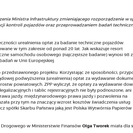
enia Ministra Infrastruktury zmieniającego rozporządzenie w s
cji kontroli pojazdów oraz przeprowadzaniem badań technicz
czności urealnienia opłat za badanie techniczne pojazdów.
owane w tym zakresie od ponad 20 lat. Jak wskazuje resort
niczne samochodu osobowego (najczęstsze badanie) wynosi 98 zł 
badań w Unii Europejskiej.
 przedstawionego projektu. Korzystając ze sposobności, przy
rządowej podwyższenia (urealnienia) opłat za wydawanie doku
arostw powiatowych. ZPP wyliczył, że opłaty za wydawanie do
galizacyjnych i tablic rejestracyjnych nie były podnoszone, ani
 prawa jazdy, międzynarodowego prawa jazdy i pozwolenia na
azała przy tym na znaczący wzrost kosztów świadczenia usług
cz spółki Skarbu Państwa jaką jest Polska Wytwórnia Papierów
tu Drogowego w Ministerstwie Finansów
Olga Tworek
miała dla 