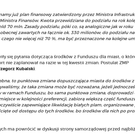
mamy już plan finansowy zatwierdzony przez Ministra Infrastruk
Ministra Finansów. Kwota przewidziana do podziału na rok kolej
 mld 70 mln. Zasady podziału, póki co, są analogiczne jak w roku
obecnej zawartych na łącznie ok. 330 milionów; do podziału na
 czego nie więcej niż 70 %, ma być przeznaczone na kolejne u
iły się pytania dotycząca środków z Funduszu dla miast, o któr
rt nie zaplanował na razie w tej kwestii zmian. Postulat ZMP
rzegorz Kubalski
.
rzebna, to punktowa zmiana dopuszczająca miasta do środków z
waliśmy, że taka zmiana może być rozważana, jeżeli jednocześ
ów w ramach Funduszu, bo sama punktowa zmiana, doprowadzi
miejsce w kolejności preferencji, zabiorą większą część fundusz
eczywiście zapewniające likwidację białych plam, organizowane
cięte od dostępu do tych środków, bo środków dla nich po pro
h ma powrócić w dyskusji strony samorządowej przed najbli