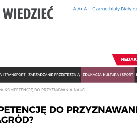
A
A+
A++
Czarno-biały
Biały-c
Ten serwis 
zmiany usta
Brak zmiany ustawienia p
REDAK
 I TRANSPORT
ZARZĄDZANIE PRZESTRZENIĄ
EDUKACJA, KULTURA I SPORT
KTO POSIADA KOMPETENCJĘ DO PRZYZNAWANIA NAUCZYCIELOM NAGRÓD?
PETENCJĘ DO PRZYZNAWAN
AGRÓD?