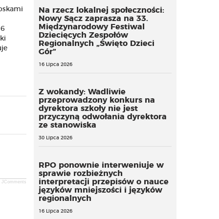
oskami
Na rzecz lokalnej społeczności:
Nowy Sącz zaprasza na 33.
Międzynarodowy Festiwal
 6
Dziecięcych Zespołów
ki
Regionalnych „Święto Dzieci
uje
Gór”
16 Lipca 2026
Z wokandy: Wadliwie
przeprowadzony konkurs na
dyrektora szkoły nie jest
przyczyną odwołania dyrektora
ze stanowiska
30 Lipca 2026
RPO ponownie interweniuje w
sprawie rozbieżnych
interpretacji przepisów o nauce
JComments
języków mniejszości i języków
regionalnych
16 Lipca 2026