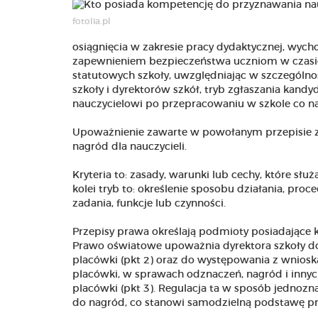
fotolia.pl
osiągnięcia w zakresie pracy dydaktycznej, wych
zapewnieniem bezpieczeństwa uczniom w czasie z
statutowych szkoły, uwzględniając w szczegól
szkoły i dyrektorów szkół, tryb zgłaszania kan
nauczycielowi po przepracowaniu w szkole co na
Upoważnienie zawarte w powołanym przepisie z
nagród dla nauczycieli.
Kryteria to: zasady, warunki lub cechy, które słu
kolei tryb to: określenie sposobu działania, pro
zadania, funkcje lub czynności.
Przepisy prawa określają podmioty posiadające k
Prawo oświatowe upoważnia dyrektora szkoły d
placówki (pkt 2) oraz do występowania z wnioskam
placówki, w sprawach odznaczeń, nagród i innyc
placówki (pkt 3). Regulacja ta w sposób jednoz
do nagród, co stanowi samodzielną podstawę pr