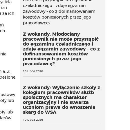
yciela
ia i
 za ich
ań
ych
Z wokandy: Młodociany
pracownik nie może przystąpić
do egzaminu czeladniczego i
zdaje egzamin zawodowy - co z
dofinansowaniem kosztów
nia
poniesionych przez jego
pracodawcę?
ia. Z
16 Lipca 2026
kreślone
Z wokandy: Wyłączenie szkoły z
kolegium pracowników służb
5 ustawy
społecznych ma charakter
oły lub
organizacyjny i nie stwarza
uczniom prawa do wnoszenia
skarg do WSA
oły lub
ydatów
10 Lipca 2026