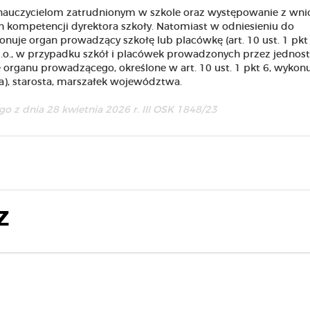
auczycielom zatrudnionym w szkole oraz występowanie z wni
h kompetencji dyrektora szkoły. Natomiast w odniesieniu do
nuje organ prowadzący szkołę lub placówkę (art. 10 ust. 1 pkt
 u.p.o., w przypadku szkół i placówek prowadzonych przez jednost
organu prowadzącego, określone w art. 10 ust. 1 pkt 6, wykon
a), starosta, marszałek województwa.
 z dnia 28 kwietnia 2026 r. III OSK 1848/23
Z