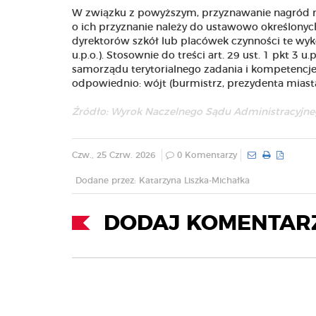
W związku z powyższym, przyznawanie nagród n
o ich przyznanie należy do ustawowo określonyc
dyrektorów szkół lub placówek czynności te wyko
u.p.o.). Stosownie do treści art. 29 ust. 1 pkt 3
samorządu terytorialnego zadania i kompetencje 
odpowiednio: wójt (burmistrz, prezydenta miast
Źródło:
Wyrok Naczelnego Sądu Administracyjnego
Czw., 25 Czrw. 2026
0 Komentarzy
Dodane przez: Katarzyna Liszka-Michałka
DODAJ KOMENTAR