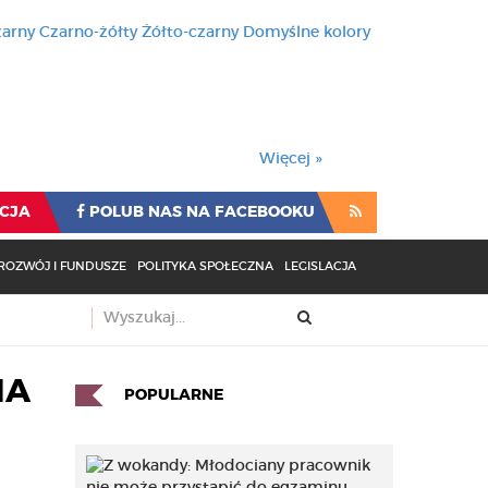
zarny
Czarno-żółty
Żółto-czarny
Domyślne kolory
używa cookies i podobnych t
wienia przeglądarki oznacza
rzeglądarki oznacza zgodę na to.
Więcej »
CJA
POLUB NAS NA FACEBOOKU
ROZWÓJ I FUNDUSZE
POLITYKA SPOŁECZNA
LEGISLACJA
IA
POPULARNE