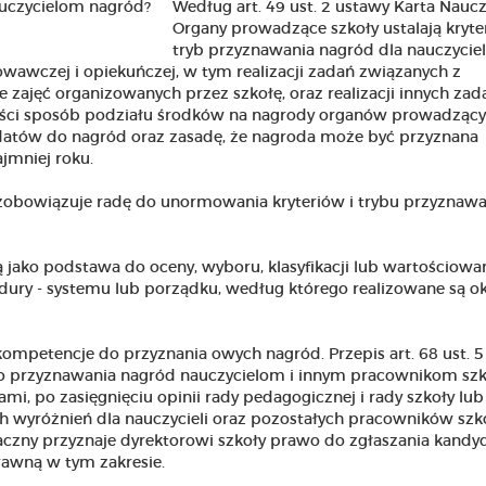
Według art. 49 ust. 2 ustawy Karta Naucz
Organy prowadzące szkoły ustalają kryter
tryb przyznawania nagród dla nauczycieli
owawczej i opiekuńczej, w tym realizacji zadań związanych z
ajęć organizowanych przez szkołę, oraz realizacji innych zad
ności sposób podziału środków na nagrody organów prowadząc
dydatów do nagród oraz zasadę, że nagroda może być przyznana
jmniej roku.
obowiązuje radę do unormowania kryteriów i trybu przyznawa
żą jako podstawa do oceny, wyboru, klasyfikacji lub wartościowan
cedury - systemu lub porządku, według którego realizowane są o
ompetencje do przyznania owych nagród. Przepis art. 68 ust. 
o przyznawania nagród nauczycielom i innym pracownikom szk
i, po zasięgnięciu opinii rady pedagogicznej i rady szkoły lub
h wyróżnień dla nauczycieli oraz pozostałych pracowników szk
naczny przyznaje dyrektorowi szkoły prawo do zgłaszania kand
awną w tym zakresie.