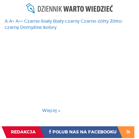
A
A+
A++
Czarno-biały
Biały-czarny
Czarno-żółty
Żółto-
czarny
Domyślne kolory
Ten serwis używa
cookies i podobnych
technologii, brak
zmiany ustawienia
przeglądarki oznacza
zgodę na to.
Brak zmiany ustawienia przeglądarki oznacza
zgodę na to.
Więcej »
Zrozumiałem
REDAKCJA
POLUB NAS NA FACEBOOKU