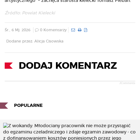
artystycznego” – zachęca starosta kielecki Tomasz Pleban.
Źródło: Powiat Kielecki
Śr., 6 Mj. 2026
0 Komentarzy
Dodane przez: Alicja Cisowska
DODAJ KOMENTARZ
JComments
POPULARNE