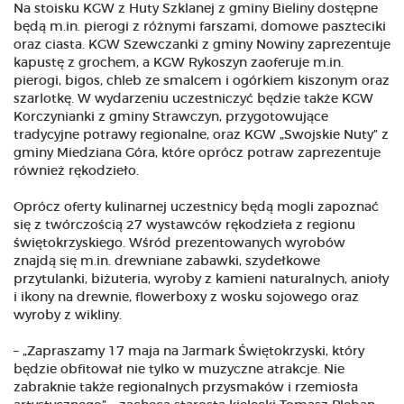
Na stoisku KGW z Huty Szklanej z gminy Bieliny dostępne
będą m.in. pierogi z różnymi farszami, domowe paszteciki
oraz ciasta. KGW Szewczanki z gminy Nowiny zaprezentuje
kapustę z grochem, a KGW Rykoszyn zaoferuje m.in.
pierogi, bigos, chleb ze smalcem i ogórkiem kiszonym oraz
szarlotkę. W wydarzeniu uczestniczyć będzie także KGW
Korczynianki z gminy Strawczyn, przygotowujące
tradycyjne potrawy regionalne, oraz KGW „Swojskie Nuty” z
gminy Miedziana Góra, które oprócz potraw zaprezentuje
również rękodzieło.
Oprócz oferty kulinarnej uczestnicy będą mogli zapoznać
się z twórczością 27 wystawców rękodzieła z regionu
świętokrzyskiego. Wśród prezentowanych wyrobów
znajdą się m.in. drewniane zabawki, szydełkowe
przytulanki, biżuteria, wyroby z kamieni naturalnych, anioły
i ikony na drewnie, flowerboxy z wosku sojowego oraz
wyroby z wikliny.
– „Zapraszamy 17 maja na Jarmark Świętokrzyski, który
będzie obfitował nie tylko w muzyczne atrakcje. Nie
zabraknie także regionalnych przysmaków i rzemiosła