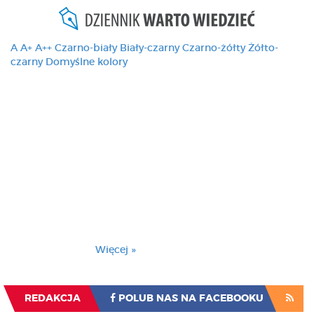
A
A+
A++
Czarno-biały
Biały-czarny
Czarno-żółty
Żółto-
czarny
Domyślne kolory
Ten serwis używa
cookies i podobnych
technologii, brak
zmiany ustawienia
przeglądarki oznacza
zgodę na to.
Brak zmiany ustawienia przeglądarki oznacza
zgodę na to.
Więcej »
Zrozumiałem
REDAKCJA
POLUB NAS NA FACEBOOKU