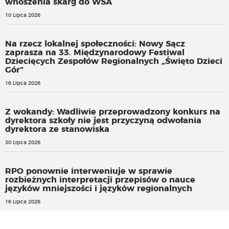
wnoszenia skarg do WSA
10 Lipca 2026
Na rzecz lokalnej społeczności: Nowy Sącz
zaprasza na 33. Międzynarodowy Festiwal
Dziecięcych Zespołów Regionalnych „Święto Dzieci
Gór”
16 Lipca 2026
Z wokandy: Wadliwie przeprowadzony konkurs na
dyrektora szkoły nie jest przyczyną odwołania
dyrektora ze stanowiska
30 Lipca 2026
RPO ponownie interweniuje w sprawie
rozbieżnych interpretacji przepisów o nauce
języków mniejszości i języków regionalnych
16 Lipca 2026
Nowa trasa do granicy w Kuźnicy