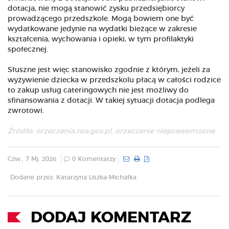
dotacja, nie mogą stanowić zysku przedsiębiorcy
prowadzącego przedszkole. Mogą bowiem one być
wydatkowane jedynie na wydatki bieżące w zakresie
kształcenia, wychowania i opieki, w tym profilaktyki
społecznej.
Słuszne jest więc stanowisko zgodnie z którym, jeżeli za
wyżywienie dziecka w przedszkolu płacą w całości rodzice
to zakup usług cateringowych nie jest możliwy do
sfinansowania z dotacji. W takiej sytuacji dotacja podlega
zwrotowi.
Źródło:
orzeczenia.nsa.gov.pl
, orzeczenie nieprawomocne
Czw., 7 Mj. 2026
0 Komentarzy
Dodane przez: Katarzyna Liszka-Michałka
DODAJ KOMENTARZ