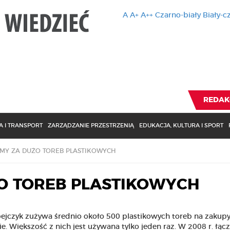
A
A+
A++
Czarno-biały
Biały-c
Ten serwis 
zmiany usta
Brak zmiany ustawienia p
REDAK
 I TRANSPORT
ZARZĄDZANIE PRZESTRZENIĄ
EDUKACJA, KULTURA I SPORT
MY ZA DUŻO TOREB PLASTIKOWYCH
O TOREB PLASTIKOWYCH
ejczyk zużywa średnio około 500 plastikowych toreb na zakup
ie. Większość z nich jest używana tylko jeden raz. W 2008 r. łąc