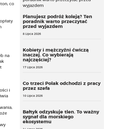
ton, co
Planujesz podróż koleją? Ten
 opłaty
poradnik warto przeczytać
przed wyjazdem
h
8 Lipca 2026
Kobiety i mężczyźni ćwiczą
inaczej. Co wybierają
eb na
najczęściej?
ak
t
17 Lipca 2026
Co trzeci Polak odchodzi z pracy
przez szefa
ści i
iwia
10 Lipca 2026
wania,
Bałtyk odzyskuje tlen. To ważny
może
sygnał dla morskiego
ekosystemu
awy