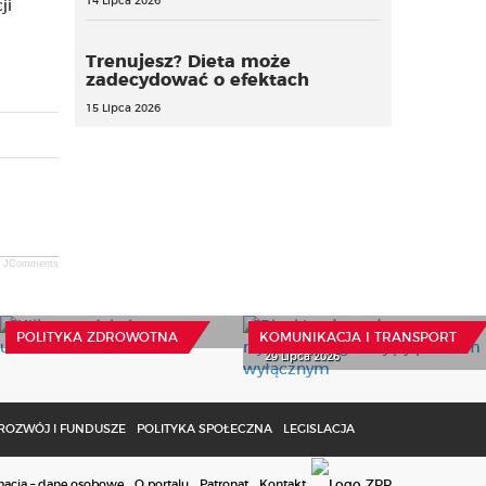
14 Lipca 2026
ji
Trenujesz? Dieta może
zadecydować o efektach
15 Lipca 2026
JComments
Kilka pytań, które mogą
Blankiet dowodu
uratować zdrowie
rejestracyjnego objęty
prawem wyłącznym
22 Lipca 2026
POLITYKA ZDROWOTNA
KOMUNIKACJA I TRANSPORT
29 Lipca 2026
ROZWÓJ I FUNDUSZE
POLITYKA SPOŁECZNA
LEGISLACJA
macja – dane osobowe
O portalu
Patronat
Kontakt