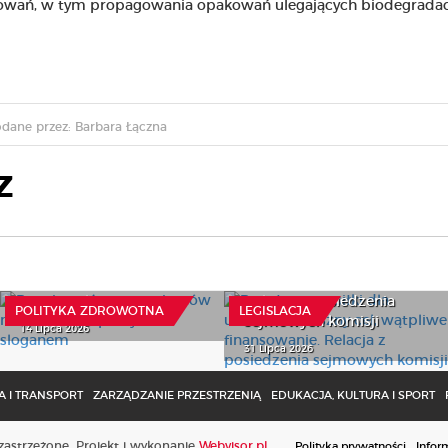
wań, w tym propagowania opakowań ulegających biodegradac
dane przez: Barbara Łączna
Z
Bezpłatne posiłki dla
Bezpieczeństwo
uczniów – słuszny cel,
pacjentów nie może być
wątpliwe finansowanie.
pustym sloganem
Relacja z posiedzenia
POLITYKA ZDROWOTNA
LEGISLACJA
sejmowych komisji
14 Lipca 2026
31 Lipca 2026
 I TRANSPORT
ZARZĄDZANIE PRZESTRZENIĄ
EDUKACJA, KULTURA I SPORT
astrzeżone. Projekt i wykonanie
Webvisor.pl
Polityka prywatności
Infor