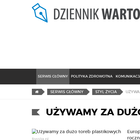
SERWIS GŁÓWNY
POLITYKA ZDROWOTNA
KOMUNIKACJA
UŻYWA
SERWIS GŁÓWNY
STYL ŻYCIA
UŻYWAMY ZA DUŻ
Europ
roczn
fotolia.pl