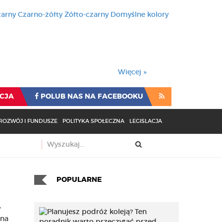
zarny
Czarno-żółty
Żółto-czarny
Domyślne kolory
używa cookies i podobnych t
wienia przeglądarki oznacza
rzeglądarki oznacza zgodę na to.
Więcej »
CJA
POLUB NAS NA FACEBOOKU
ROZWÓJ I FUNDUSZE
POLITYKA SPOŁECZNA
LEGISLACJA
POPULARNE
y
zna