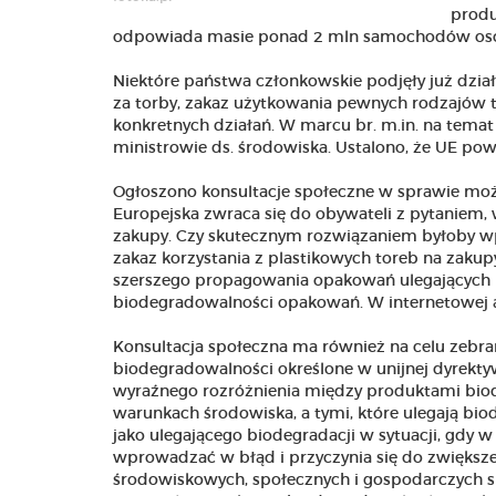
produ
odpowiada masie ponad 2 mln samochodów os
Niektóre państwa członkowskie podjęły już dział
za torby, zakaz użytkowania pewnych rodzajów t
konkretnych działań. W marcu br. m.in. na tema
ministrowie ds. środowiska. Ustalono, że UE pow
Ogłoszono konsultacje społeczne w sprawie możl
Europejska zwraca się do obywateli z pytaniem, 
zakupy. Czy skutecznym rozwiązaniem byłoby wpr
zakaz korzystania z plastikowych toreb na zakup
szerszego propagowania opakowań ulegających 
biodegradowalności opakowań. W internetowej an
Konsultacja społeczna ma również na celu zebra
biodegradowalności określone w unijnej dyrekt
wyraźnego rozróżnienia między produktami biode
warunkach środowiska, a tymi, które ulegają b
jako ulegającego biodegradacji w sytuacji, gdy 
wprowadzać w błąd i przyczynia się do zwiększen
środowiskowych, społecznych i gospodarczych 