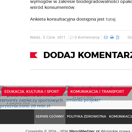
wymogów w zakresie biodegradowalności opako
wśród konsumentów.
Ankieta konsultacyjna dostępna jest
tutaj.
Niedz., 5 Czrw. 2011
0 Komentarzy
Do
DODAJ KOMENTAR
Rusza druga edycja
programu Szatnia na
Powrót „Funduszu Dróg
medal. Na remonty
Samorządowych. Co
zapleczy sportowych
jeszcze zmienia projekt?
EDUKACJA, KULTURA I SPORT
KOMUNIKACJA I TRANSPORT
przeznaczono 20 mln zł
24 Lipca 2026
6 Sierpnia 2026
SERWIS GŁÓWNY
POLITYKA ZDROWOTNA
KOMUNIKACJA
Copyright © 2016 - 2026
WartoWiedziec.pl
Wszystkie prawa z