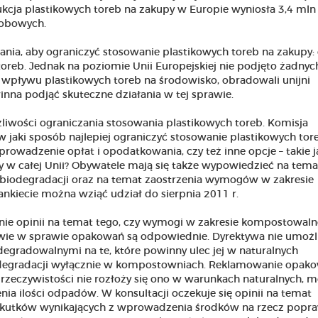
kcja plastikowych toreb na zakupy w Europie wyniosła 3,4 mln 
obowych.
ania, aby ograniczyć stosowanie plastikowych toreb na zakupy:
oreb. Jednak na poziomie Unii Europejskiej nie podjęto żadnyc
t wpływu plastikowych toreb na środowisko, obradowali unijni
inna podjąć skuteczne działania w tej sprawie.
iwości ograniczania stosowania plastikowych toreb. Komisja
w jaki sposób najlepiej ograniczyć stosowanie plastikowych tor
owadzenie opłat i opodatkowania, czy też inne opcje – takie j
y w całej Unii? Obywatele mają się także wypowiedzieć na tema
biodegradacji oraz na temat zaostrzenia wymogów w zakresie
kiecie można wziąć udział do sierpnia 2011 r.
nie opinii na temat tego, czy wymogi w zakresie kompostowalno
ywie w sprawie opakowań są odpowiednie. Dyrektywa nie umożl
gradowalnymi na te, które powinny ulec jej w naturalnych
iodegradacji wyłącznie w kompostowniach. Reklamowanie opako
w rzeczywistości nie rozłoży się ono w warunkach naturalnych, 
ia ilości odpadów. W konsultacji oczekuje się opinii na temat
skutków wynikających z wprowadzenia środków na rzecz popr