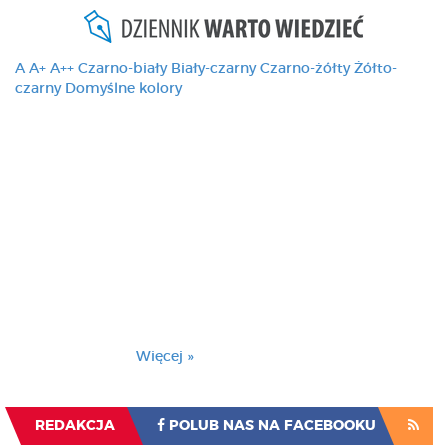
A
A+
A++
Czarno-biały
Biały-czarny
Czarno-żółty
Żółto-
czarny
Domyślne kolory
Ten serwis używa
cookies i podobnych
technologii, brak
zmiany ustawienia
przeglądarki oznacza
zgodę na to.
Brak zmiany ustawienia przeglądarki oznacza
zgodę na to.
Więcej »
Zrozumiałem
REDAKCJA
POLUB NAS NA FACEBOOKU