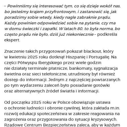
–
Powinniśmy się interesować tym, co się dzieje wokół nas,
bo jesteśmy krajem przyfrontowym, i zastanowić się, jak
poradzimy sobie wtedy, kiedy nagle zabraknie prądu.
Każdy powinien odpowiedzieć sobie na pytanie, czy ma
w domu świeczki i zapałki. W latach 80. to była norma, bo
często prądu nie było, dziś już niekoniecznie
– podkreśla
ekspert.
Znaczenie takich przygotowań pokazał blackout, który
w kwietniu 2025 roku dotknął Hiszpanię i Portugalię. Na
części Półwyspu Iberyjskiego przez wiele godzin
nie działały terminale płatnicze, bankomaty, sygnalizacja
świetlna oraz sieci telefoniczne, utrudniony był również
dostęp do informacji. Jednym z najczęściej powtarzanych
po tym wydarzeniu zaleceń było posiadanie gotówki
oraz alternatywnych źródeł światła i informacji.
Od początku 2025 roku w Polsce obowiązuje ustawa
o ochronie ludności i obronie cywilnej, która zakłada m.in.
rozwój edukacji społeczeństwa w zakresie reagowania na
zagrożenia oraz przygotowania do sytuacji kryzysowych.
Rządowe Centrum Bezpieczeństwa zaleca, aby w każdym