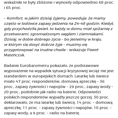
wskaźniki te były zbliżone i wynosiły odpowiednio 68 proc.
i 65 proc.
–
Komfort, w jakim dzisiaj żyjemy, powoduje, że mamy
często w lodówce zapasy jedzenia na 24–48 godzin. Kiedyś,
gdy przychodziła jesień, to każdy w domu miał spiżarnię z
przetworami, zgromadzonym węglem i ziemniakami.
Dzisiaj, w dobie dobrego życia – bo jesteśmy w kraju,
w którym się dosyć dobrze żyje – musimy się
przygotowywać na trudne chwile
– wskazuje Paweł
Mateńczuk.
Badanie Eurobarometru pokazało, że podstawowe
wyposażenie na wypadek sytuacji kryzysowej wciąż nie jest
standardem w europejskich domach. Latarkę lub świece
miało 47 proc. respondentów, domową apteczkę – 36
proc., zapasy żywności i napojów – 29 proc., zapasy wody –
20 proc., podobnie jak radio na baterie. Odpowiedzi
polskich respondentów wypadły jeszcze gorzej. 30 proc.
deklarowało, że ma latarkę lub świecę, 14 proc. – domową
apteczkę, 11 proc. – zapasy żywności i napojów, 10 proc. –
zapasy wody, a 9 proc. – radio na baterię.