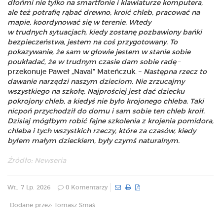
dłońmi nie tylko na smartfonie i klawiaturze komputera,
ale też potrafię rąbać drewno, kroić chleb, pracować na
mapie, koordynować się w terenie. Wtedy
w trudnych sytuacjach, kiedy zostanę pozbawiony bańki
bezpieczeństwa, jestem na coś przygotowany. To
pokazywanie, że sam w głowie jestem w stanie sobie
poukładać, że w trudnym czasie dam sobie radę
–
przekonuje Paweł „Naval” Mateńczuk. –
Następna rzecz to
dawanie narzędzi naszym dzieciom. Nie zrzucajmy
wszystkiego na szkołę. Najprościej jest dać dziecku
pokrojony chleb, a kiedyś nie było krojonego chleba. Taki
nicpoń przychodził do domu i sam sobie ten chleb kroił.
Dzisiaj mógłbym robić fajne szkolenia z krojenia pomidora,
chleba i tych wszystkich rzeczy, które za czasów, kiedy
byłem małym dzieckiem, były czymś naturalnym.
Źródło: Newseria
Wt., 7 Lp. 2026
0 Komentarzy
Dodane przez: Tomasz Smaś