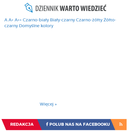
A
A+
A++
Czarno-biały
Biały-czarny
Czarno-żółty
Żółto-
czarny
Domyślne kolory
Ten serwis używa
cookies i podobnych
technologii, brak
zmiany ustawienia
przeglądarki oznacza
zgodę na to.
Brak zmiany ustawienia przeglądarki oznacza
zgodę na to.
Więcej »
Zrozumiałem
REDAKCJA
POLUB NAS NA FACEBOOKU