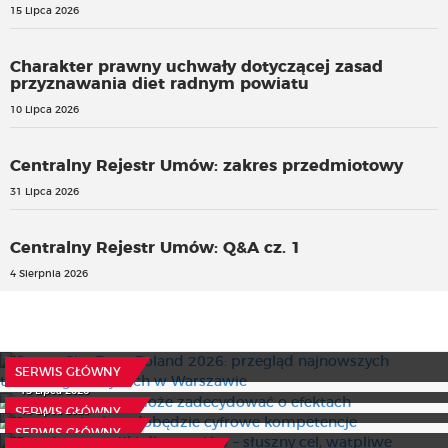
15 Lipca 2026
Charakter prawny uchwały dotyczącej zasad
przyznawania diet radnym powiatu
10 Lipca 2026
Centralny Rejestr Umów: zakres przedmiotowy
31 Lipca 2026
Centralny Rejestr Umów: Q&A cz. 1
4 Sierpnia 2026
Smart City Expo Poland 2026: przegląd najnowszych
technologii miejskich w Warszawie
Trenujesz? Dieta może zadecydować o efektach
22 Lipca 2026
SERWIS GŁÓWNY
8 tys. seniorów zdobędzie cyfrowe kompetencje
15 Lipca 2026
Bezpłatne posiłki dla uczniów – słuszny cel, wątpliwe
15 Lipca 2026
SERWIS GŁÓWNY
finansowanie. Relacja z posiedzenia sejmowych komisji
SERWIS GŁÓWNY
Uchwała w sprawie trybu kontroli dotacji oświatowej - co