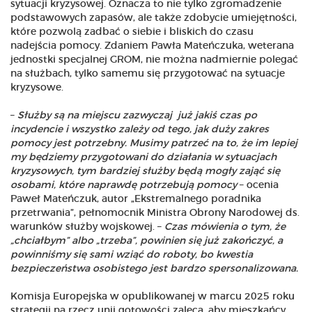
sytuacji kryzysowej. Oznacza to nie tylko zgromadzenie
podstawowych zapasów, ale także zdobycie umiejętności,
które pozwolą zadbać o siebie i bliskich do czasu
nadejścia pomocy. Zdaniem Pawła Mateńczuka, weterana
jednostki specjalnej GROM, nie można nadmiernie polegać
na służbach, tylko samemu się przygotować na sytuacje
kryzysowe.
–
Służby są na miejscu zazwyczaj już jakiś czas po
incydencie i wszystko zależy od tego, jak duży zakres
pomocy jest potrzebny. Musimy patrzeć na to, że im lepiej
my będziemy przygotowani do działania w sytuacjach
kryzysowych, tym bardziej służby będą mogły zająć się
osobami, które naprawdę potrzebują pomocy
– ocenia
Paweł Mateńczuk, autor „Ekstremalnego poradnika
przetrwania”, pełnomocnik Ministra Obrony Narodowej ds.
warunków służby wojskowej. –
Czas mówienia o tym, że
„chciałbym” albo „trzeba”, powinien się już zakończyć, a
powinniśmy się sami wziąć do roboty, bo kwestia
bezpieczeństwa osobistego jest bardzo spersonalizowana.
Komisja Europejska w opublikowanej w marcu 2025 roku
strategii na rzecz unii gotowości zaleca, aby mieszkańcy