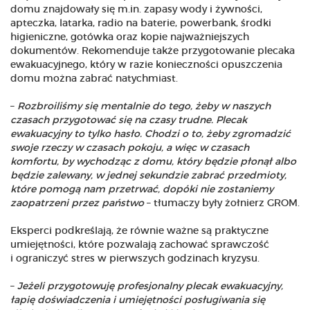
domu znajdowały się m.in. zapasy wody i żywności,
apteczka, latarka, radio na baterie, powerbank, środki
higieniczne, gotówka oraz kopie najważniejszych
dokumentów. Rekomenduje także przygotowanie plecaka
ewakuacyjnego, który w razie konieczności opuszczenia
domu można zabrać natychmiast.
–
Rozbroiliśmy się mentalnie do tego, żeby w naszych
czasach przygotować się na czasy trudne. Plecak
ewakuacyjny to tylko hasło. Chodzi o to, żeby zgromadzić
swoje rzeczy w czasach pokoju, a więc w czasach
komfortu, by wychodząc z domu, który będzie płonął albo
będzie zalewany, w jednej sekundzie zabrać przedmioty,
które pomogą nam przetrwać, dopóki nie zostaniemy
zaopatrzeni przez państwo
– tłumaczy były żołnierz GROM.
Eksperci podkreślają, że równie ważne są praktyczne
umiejętności, które pozwalają zachować sprawczość
i ograniczyć stres w pierwszych godzinach kryzysu.
–
Jeżeli przygotowuję profesjonalny plecak ewakuacyjny,
łapię doświadczenia i umiejętności posługiwania się