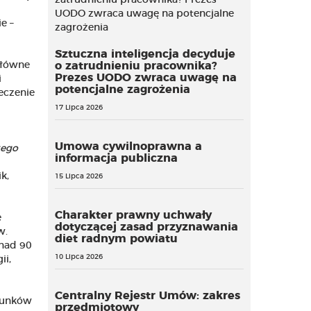
e –
Sztuczna inteligencja decyduje
Główne
o zatrudnieniu pracownika?
Prezes UODO zwraca uwagę na
i
potencjalne zagrożenia
eczenie
17 Lipca 2026
Umowa cywilnoprawna a
zego
informacja publiczna
k,
15 Lipca 2026
Charakter prawny uchwały
e
dotyczącej zasad przyznawania
w.
diet radnym powiatu
onad 90
10 Lipca 2026
ii,
Centralny Rejestr Umów: zakres
atunków
przedmiotowy