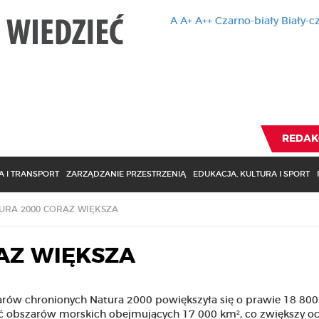
A
A+
A++
Czarno-biały
Biały-c
Ten serwis 
zmiany usta
Brak zmiany ustawienia p
REDAK
 I TRANSPORT
ZARZĄDZANIE PRZESTRZENIĄ
EDUKACJA, KULTURA I SPORT
URA 2000 CORAZ WIĘKSZA
AZ WIĘKSZA
zarów chronionych Natura 2000 powiększyła się o prawie 18 800
ść obszarów morskich obejmujących 17 000 km², co zwiększy o