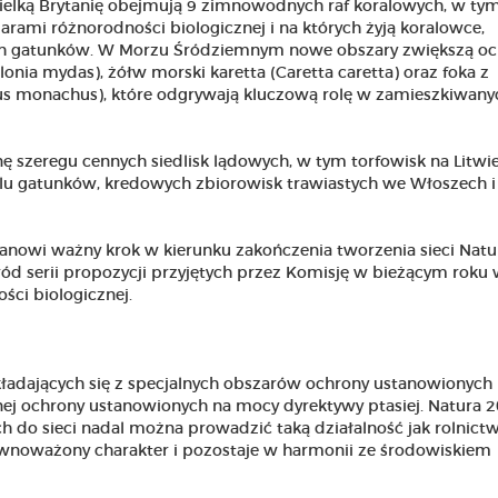
ielką Brytanię obejmują 9 zimnowodnych raf koralowych, w tym
arami różnorodności biologicznej i na których żyją koralowce,
nych gatunków. W Morzu Śródziemnym nowe obszary zwiększą o
onia mydas), żółw morski karetta (Caretta caretta) oraz foka z
 monachus), które odgrywają kluczową rolę w zamieszkiwany
 szeregu cennych siedlisk lądowych, w tym torfowisk na Litwie
elu gatunków, kredowych zbiorowisk trawiastych we Włoszech i
 stanowi ważny krok w kierunku zakończenia tworzenia sieci Nat
d serii propozycji przyjętych przez Komisję w bieżącym roku
ści biologicznej.
składających się z specjalnych obszarów ochrony ustanowionych
nej ochrony ustanowionych na mocy dyrektywy ptasiej. Natura 2
 do sieci nadal można prowadzić taką działalność jak rolnictw
 zrównoważony charakter i pozostaje w harmonii ze środowiskiem