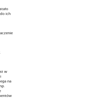
stało
do ich
naczenie
.
est w
i
lega na
np.
e
umentów