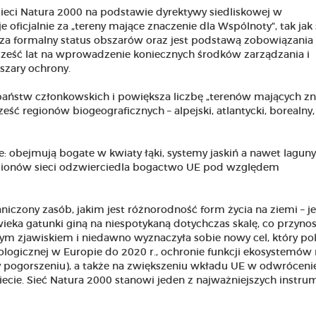
ieci Natura 2000 na podstawie dyrektywy siedliskowej w
 oficjalnie za „tereny mające znaczenie dla Wspólnoty", tak jak 
dza formalny status obszarów oraz jest podstawą zobowiązania 
sześć lat na wprowadzenie koniecznych środków zarządzania i
szary ochrony.
 państw członkowskich i powiększa liczbę „terenów mających z
ć regionów biogeograficznych – alpejski, atlantycki, borealny,
 obejmują bogate w kwiaty łąki, systemy jaskiń a nawet laguny
gionów sieci odzwierciedla bogactwo UE pod względem
iczony zasób, jakim jest różnorodność form życia na ziemi – j
ieka gatunki giną na niespotykaną dotychczas skalę, co przynos
tym zjawiskiem i niedawno wyznaczyła sobie nowy cel, który po
logicznej w Europie do 2020 r., ochronie funkcji ekosystemów 
gły pogorszeniu), a także na zwiększeniu wkładu UE w odwróceni
iecie. Sieć Natura 2000 stanowi jeden z najważniejszych instr