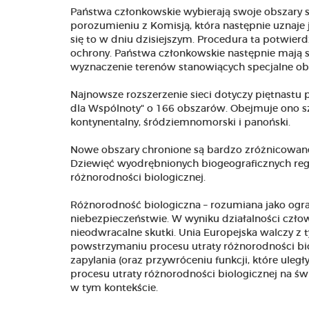
Państwa członkowskie wybierają swoje obszary s
porozumieniu z Komisją, która następnie uznaje je
się to w dniu dzisiejszym. Procedura ta potwier
ochrony. Państwa członkowskie następnie mają 
wyznaczenie terenów stanowiących specjalne ob
Najnowsze rozszerzenie sieci dotyczy piętnastu
dla Wspólnoty" o 166 obszarów. Obejmuje ono sześ
kontynentalny, śródziemnomorski i panoński.
Nowe obszary chronione są bardzo zróżnicowane:
Dziewięć wyodrębnionych biogeograficznych re
różnorodności biologicznej.
Różnorodność biologiczna – rozumiana jako ogran
niebezpieczeństwie. W wyniku działalności człow
nieodwracalne skutki. Unia Europejska walczy z 
powstrzymaniu procesu utraty różnorodności bio
zapylania (oraz przywróceniu funkcji, które ule
procesu utraty różnorodności biologicznej na św
w tym kontekście.