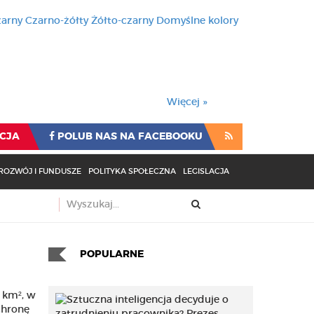
zarny
Czarno-żółty
Żółto-czarny
Domyślne kolory
używa cookies i podobnych t
wienia przeglądarki oznacza
rzeglądarki oznacza zgodę na to.
Więcej »
CJA
POLUB NAS NA FACEBOOKU
ROZWÓJ I FUNDUSZE
POLITYKA SPOŁECZNA
LEGISLACJA
POPULARNE
 km², w
chronę