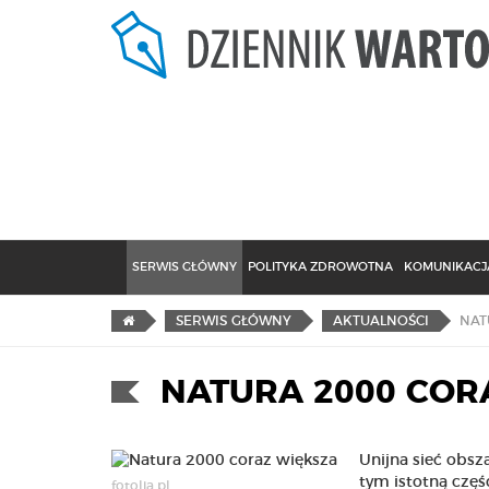
SERWIS GŁÓWNY
POLITYKA ZDROWOTNA
KOMUNIKACJA
NAT
SERWIS GŁÓWNY
AKTUALNOŚCI
NATURA 2000 COR
Unijna sieć obs
tym istotną czę
fotolia.pl