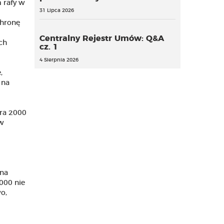
 rafy w
31 Lipca 2026
chronę
Centralny Rejestr Umów: Q&A
ch
cz. 1
4 Sierpnia 2026
,
 na
ura 2000
 w
 na
000 nie
o,