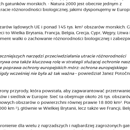
ch gatunków morskich. - Natura 2000 jest obecnie jednym z
tracie różnorodności biologicznej, jakimi dysponujemy w Europi
szarów lądowych UE i ponad 145 tys. km² obszarów morskich. 
ci to Wielka Brytania, Francja, Belgia, Grecja, Cypr, Węgry, Litwa 
ement walki o zachowanie różnorodności biologicznej i zabezpi
eczniejszych narzędzi przeciwdziałania utracie różnorodności
rywa ona także kluczową rolę w strategii służącej ochronie nas
ie poprawa ochrony europejskich mórz: ochrona europejskiego
gdy wcześniej nie była aż tak ważna
– powiedział Janez Potočni
ony przyrody, która powstała, aby zagwarantować przetrwani
ów i siedlisk w Europie. Sieć ta obejmuje około 26 tys. obszaró
6 nowych obszarów o powierzchni równej prawie 18 800 km². P
 km ²), głównie w Wielkiej Brytanii, lecz także we Francji, Belg
nienie dla wielu z najrzadszych i najbardziej zagrożonych g