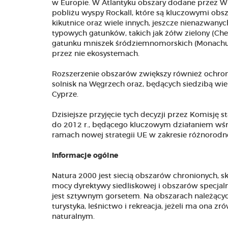
w Europie. W Atlantyku obszary dodane przez W
pobliżu wyspy Rockall, które są kluczowymi obsz
kikutnice oraz wiele innych, jeszcze nienazwa
typowych gatunków, takich jak żółw zielony (Chel
gatunku mniszek śródziemnomorskich (Monachus
przez nie ekosystemach.
Rozszerzenie obszarów zwiększy również ochronę
solnisk na Węgrzech oraz, będących siedzibą wi
Cyprze.
Dzisiejsze przyjęcie tych decyzji przez Komisję
do 2012 r., będącego kluczowym działaniem wśró
ramach nowej strategii UE w zakresie różnorodno
Informacje ogólne
Natura 2000 jest siecią obszarów chronionych, 
mocy dyrektywy siedliskowej i obszarów specjal
jest sztywnym gorsetem. Na obszarach należących
turystyka, leśnictwo i rekreacja, jeżeli ma ona
naturalnym.