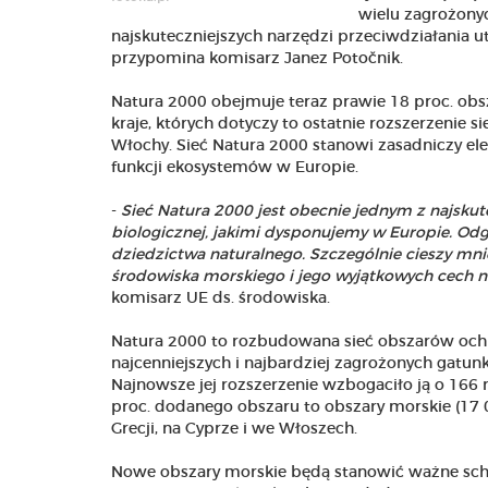
wielu zagrożony
najskuteczniejszych narzędzi przeciwdziałania u
przypomina komisarz Janez Potočnik.
Natura 2000 obejmuje teraz prawie 18 proc. ob
kraje, których dotyczy to ostatnie rozszerzenie sie
Włochy. Sieć Natura 2000 stanowi zasadniczy el
funkcji ekosystemów w Europie.
-
Sieć Natura 2000 jest obecnie jednym z najskut
biologicznej, jakimi dysponujemy w Europie. Odg
dziedzictwa naturalnego. Szczególnie cieszy mn
środowiska morskiego i jego wyjątkowych cech ni
komisarz UE ds. środowiska.
Natura 2000 to rozbudowana sieć obszarów ochr
najcenniejszych i najbardziej zagrożonych gatunk
Najnowsze jej rozszerzenie wzbogaciło ją o 16
proc. dodanego obszaru to obszary morskie (17 000
Grecji, na Cyprze i we Włoszech.
Nowe obszary morskie będą stanowić ważne schro