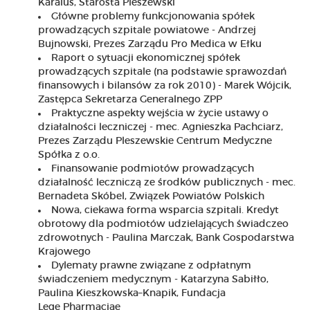
Karalus, Starosta Pleszewski
Główne problemy funkcjonowania spółek
prowadzących szpitale powiatowe - Andrzej
Bujnowski, Prezes Zarządu Pro Medica w Ełku
Raport o sytuacji ekonomicznej spółek
prowadzących szpitale (na podstawie sprawozdań
finansowych i bilansów za rok 2010) - Marek Wójcik,
Zastępca Sekretarza Generalnego ZPP
Praktyczne aspekty wejścia w życie ustawy o
działalności leczniczej - mec. Agnieszka Pachciarz,
Prezes Zarządu Pleszewskie Centrum Medyczne
Spółka z o.o.
Finansowanie podmiotów prowadzących
działalność leczniczą ze środków publicznych - mec.
Bernadeta Skóbel, Związek Powiatów Polskich
Nowa, ciekawa forma wsparcia szpitali. Kredyt
obrotowy dla podmiotów udzielających świadczeo
zdrowotnych - Paulina Marczak, Bank Gospodarstwa
Krajowego
Dylematy prawne związane z odpłatnym
świadczeniem medycznym - Katarzyna Sabiłło,
Paulina Kieszkowska–Knapik, Fundacja
Lege Pharmaciae