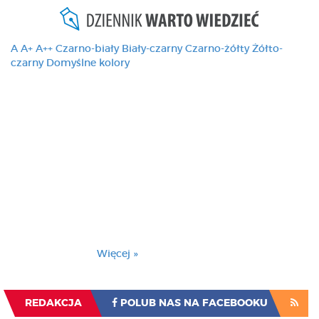
A
A+
A++
Czarno-biały
Biały-czarny
Czarno-żółty
Żółto-
czarny
Domyślne kolory
Ten serwis używa
cookies i podobnych
technologii, brak
zmiany ustawienia
przeglądarki oznacza
zgodę na to.
Brak zmiany ustawienia przeglądarki oznacza
zgodę na to.
Więcej »
Zrozumiałem
REDAKCJA
POLUB NAS NA FACEBOOKU