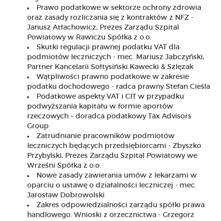
Prawo podatkowe w sektorze ochrony zdrowia
oraz zasady rozliczania się z kontraktów z NFZ -
Janusz Atłachowicz, Prezes Zarządu Szpital
Powiatowy w Rawiczu Spółka z o.o.
Skutki regulacji prawnej podatku VAT dla
podmiotów leczniczych - mec. Mariusz Jabczyński,
Partner Kancelarii Sołtysiński Kawecki & Szlęzak
Wątpliwości prawno podatkowe w zakresie
podatku dochodowego - radca prawny Stefan Cieśla
Podatkowe aspekty VAT i CIT w przypadku
podwyższania kapitału w formie aportów
rzeczowych – doradca podatkowy Tax Advisors
Group
Zatrudnianie pracowników podmiotów
leczniczych będących przedsiębiorcami - Zbyszko
Przybylski, Prezes Zarządu Szpital Powiatowy we
Wrześni Spółka z o.o.
Nowe zasady zawierania umów z lekarzami w
oparciu o ustawę o działalności leczniczej - mec.
Jarosław Dobrowolski
Zakres odpowiedzialności zarządu spółki prawa
handlowego. Wnioski z orzecznictwa - Grzegorz