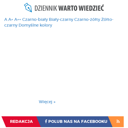
A
A+
A++
Czarno-biały
Biały-czarny
Czarno-żółty
Żółto-
czarny
Domyślne kolory
Ten serwis używa
cookies i podobnych
technologii, brak
zmiany ustawienia
przeglądarki oznacza
zgodę na to.
Brak zmiany ustawienia przeglądarki oznacza
zgodę na to.
Więcej »
Zrozumiałem
REDAKCJA
POLUB NAS NA FACEBOOKU