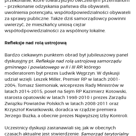
przekonanie, które towarzyszyło ówczesnym przemianom
– przekonanie odzyskania państwa dla obywateli,
uwolnienia potencjału, współodpowiedzialności obywateli
za sprawy publiczne. Także dziś samorządowcy powinni
uwierzyć, że mieszkańcy uniosą ciężar
współodpowiedzialności za wspólnoty lokalne.
Refleksje nad rolą ustrojową
Bardzo ciekawym punktem obrad był jubileuszowy panel
dyskusyjny pt.
Refleksje nad rolą
ustrojową samorządu
gminnego i powiatowego w II i III RP
, którego
moderatorem był prezes Ludwik Węgrzyn. W dyskusji
udział wzięli: Leszek Miller, Premier RP w latach 2001-
2004; Tomasz Siemoniak, wiceprezes Rady Ministrów w
latach 2014-2015; poseł na Sejm RP Kazimierz Kotowski,
starosta opatowski w latach 1998-2010 i prezes Zarządu
Związku Powiatów Polskich w latach 2008-2011 oraz
Krzysztof Kwiatkowski, doradca w rządzie premiera
Jerzego Buzka, a obecnie prezes Najwyższej Izby Kontroli.
Uczestnicy dyskusji zastanawiali się, jak w obecnych
czasach aktualne jest stwierdzenie:
Samorząd terytorialny