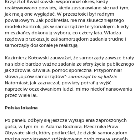
Krzysztof Kwiatkowski wspominał okres, kiedy
reaktywowano powiaty, kiedy zastanawiano się nad tym,
jak mają one wyglądać. W przeszłości był radnym
powiatowym. Jak podkreślał, nie ma skuteczniejszego
modelu kontroli, jak w samorządzie terytorialnym, kiedy
mieszkańcy dokonują wyboru, co cztery lata. Władza
rządowa przekazuje zaś samorządom zadania trudne i
samorządy doskonale je realizują.
Kazimierz Kotowski zauważał, że samorządy zawsze brały
na siebie bardzo ważne zadania ze sfery życia publicznego
jak zdrowie, oświata, pomoc społeczna. Przypomniał
słowa „ojców samorządów”:
samorząd to są ludzie
.
Natomiast, jak zaznaczał, powiaty potrafią wyjść
naprzeciw oczekiwaniom ludzi, mimo niedofinansowania
przez wiele lat.
Polska lokalna
Po panelu odbyły się jeszcze wystąpienia zaproszonych
gości, w tym m.in. Adama Bodnara, Rzecznika Praw
Obywatelskich, który podkreślał, że dzięki samorządom
można rozwiązywać zróżnicowane problemy w sposób