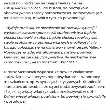
wszystkich rodzajów jest najpełniejszą formą
subsydiarności
. Sięgali do historii, do początków
obowiązywania zasady pomocniczości, porównywali ją z
teraźniejszością, mówili o tym, co powinno być.
-
Wydaje mnie się, że niezależnie od rozwoju sytuacji i
wydarzeń, zawsze spora część społeczeństwa będzie
chciała stanowić o sobie i będzie chciała rozwiązywać
swoje problemy za pomocą własnych możliwości, nie
bardzo oglądając się na państwo
– mówił Leszek Miller. –
Nowoczesne, zdecentralizowane państwo powinno
kierować się zasadą: „Tyle państwa, ile niezbędne. Tyle
samorządności, ile to możliwe
” – twierdził.
Tomasz Siemoniak wyjaśniał, że powiat znakomicie
sprawdza się w specyficznej subsydiarności, w pomocy
mieszkańcom, np. w sytuacjach kryzysowych. Stabilność
starostów, udowadnia, że są oni obdarowywani zaufaniem
i że jak najwięcej władzy trzeba przekazywać w dół. –
Dajmy więcej władzy powiatom, bo powiaty się sprawdziły
– postulował.