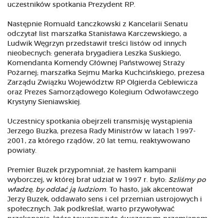
uczestników spotkania Prezydent RP.
Następnie Romuald Łanczkowski z Kancelarii Senatu
odczytał list marszałka Stanisława Karczewskiego, a
Ludwik Węgrzyn przedstawił treści listów od innych
nieobecnych: generała brygadiera Leszka Suskiego,
Komendanta Komendy Głównej Państwowej Straży
Pożarnej; marszałka Sejmu Marka Kuchcińskiego, prezesa
Zarządu Związku Województw RP Olgierda Geblewicza
oraz Prezes Samorządowego Kolegium Odwoławczego
Krystyny Sieniawskiej.
Uczestnicy spotkania obejrzeli transmisję wystąpienia
Jerzego Buzka, prezesa Rady Ministrów w latach 1997-
2001, za którego rządów, 20 lat temu, reaktywowano
powiaty.
Premier Buzek przypomniał, że hasłem kampanii
wyborczej, w której brał udział w 1997 r. było:
Szliśmy po
władzę, by oddać ją ludziom
. To hasło, jak akcentował
Jerzy Buzek, oddawało sens i cel przemian ustrojowych i
społecznych. Jak podkreślał, warto przywoływać