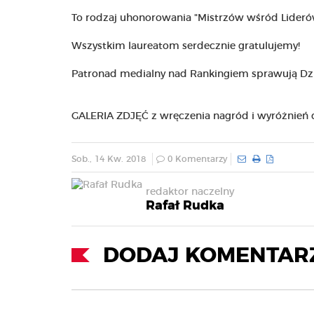
To rodzaj uhonorowania "Mistrzów wśród Lideró
Wszystkim laureatom serdecznie gratulujemy!
Patronad medialny nad Rankingiem sprawują Dz
GALERIA ZDJĘĆ z wręczenia nagród i wyróżnień 
Sob., 14 Kw. 2018
0 Komentarzy
redaktor naczelny
Rafał Rudka
DODAJ KOMENTAR
Podsumowanie
IV nabór w projekcie
lipcowego posiedzenia
„Premia społeczna” z