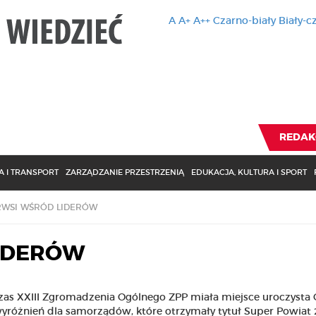
A
A+
A++
Czarno-biały
Biały-c
Ten serwis 
zmiany usta
Brak zmiany ustawienia p
REDAK
 I TRANSPORT
ZARZĄDZANIE PRZESTRZENIĄ
EDUKACJA, KULTURA I SPORT
RWSI WŚRÓD LIDERÓW
LIDERÓW
zas XXIII Zgromadzenia Ogólnego ZPP miała miejsce uroczysta 
wyróżnień dla samorządów, które otrzymały tytuł Super Powiat