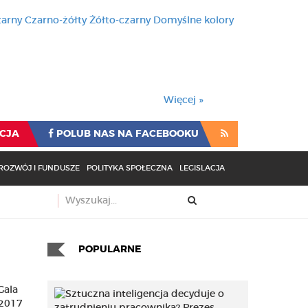
zarny
Czarno-żółty
Żółto-czarny
Domyślne kolory
używa cookies i podobnych t
wienia przeglądarki oznacza
rzeglądarki oznacza zgodę na to.
Więcej »
CJA
POLUB NAS NA FACEBOOKU
ROZWÓJ I FUNDUSZE
POLITYKA SPOŁECZNA
LEGISLACJA
POPULARNE
Gala
 2017