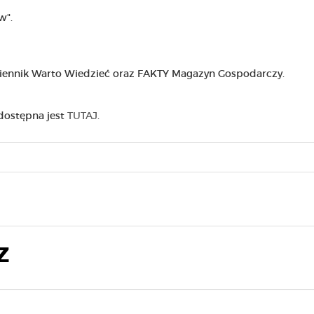
w".
iennik Warto Wiedzieć oraz FAKTY Magazyn Gospodarczy.
dostępna jest
TUTAJ
.
Z
„Jest ktoś taki jak 116
Rzecznik alarmuje: dane
111”