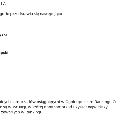
17.
gorie przedstawia się następująco:
yski
upski
gólnych samorządów osiągniętymi w Ogólnopolskim Rankingu G
ą w sytuacji, w której dany samorząd uzyskał największy
ii zawartych w Rankingu.