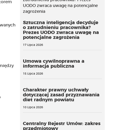
atorem
Sztuczna inteligencja decyduje
zowanych
o zatrudnieniu pracownika?
Prezes UODO zwraca uwagę na
potencjalne zagrożenia
17 Lipca 2026
Umowa cywilnoprawna a
 między
informacja publiczna
15 Lipca 2026
Charakter prawny uchwały
dotyczącej zasad przyznawania
y
diet radnym powiatu
10 Lipca 2026
Centralny Rejestr Umów: zakres
przedmiotowy