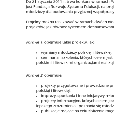
Do 21 stycznia 2011 r. trwa konkurs w ramach 
jest Fundacja Rozwoju Systemu Edukacji, na proje
młodzieży dla budowania przyjaznej współpracy 
Projekty można realizować w ramach dwóch nieza
projektów, jak również systemem dofinansowani
Format 1.
obejmuje takie projekty, jak:
wymiany młodzieży polskiej i litewskiej,
seminaria i szkolenia, których celem j
polskimi i litewskimi organizacjami realiz
Format 2.
obejmuje:
projekty przygotowane i prowadzone prz
polskiej i litewskiej,
imprezy, spotkania i inne inicjatywy młod
projekty informacyjne, których celem jes
lepszego zrozumienia i poznania się młodzież
publikacje mające na celu zbliżenie międ