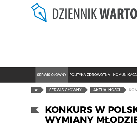
SERWIS GŁÓWNY
POLITYKA ZDROWOTNA
KOMUNIKACJA
SERWIS GŁÓWNY
AKTUALNOŚCI
KONKURS W POLSK
WYMIANY MŁODZI