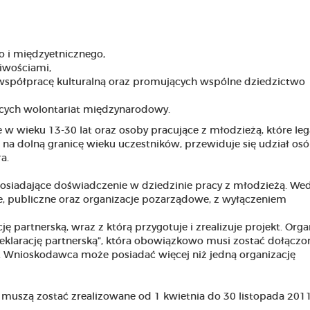
 i międzyetnicznego,
iwościami,
współpracę kulturalną oraz promujących wspólne dziedzictwo
ących wolontariat międzynarodowy.
w wieku 13-30 lat oraz osoby pracujące z młodzieżą, które leg
u na dolną granicę wieku uczestników, przewiduje się udział os
a.
siadające doświadczenie w dziedzinie pracy z młodzieżą. We
e, publiczne oraz organizacje pozarządowe, z wyłączeniem
partnerską, wraz z którą przygotuje i zrealizuje projekt. Orga
 „Deklarację partnerską”, która obowiązkowo musi zostać dołączo
su. Wnioskodawca może posiadać więcej niż jedną organizację
uszą zostać zrealizowane od 1 kwietnia do 30 listopada 2011