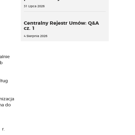
31 Lipca 2026
Centralny Rejestr Umów: Q&A
cz. 1
4 Sierpnia 2026
alnie
ób
dług
nizacja
na do
 r.