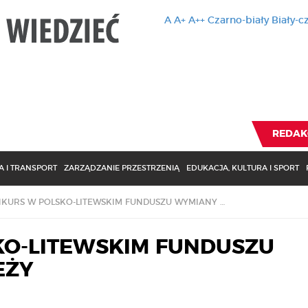
A
A+
A++
Czarno-biały
Biały-c
Ten serwis 
zmiany usta
Brak zmiany ustawienia p
REDAK
 I TRANSPORT
ZARZĄDZANIE PRZESTRZENIĄ
EDUKACJA, KULTURA I SPORT
KONKURS W POLSKO-LITEWSKIM FUNDUSZU WYMIANY MŁODZIEŻY
O-LITEWSKIM FUNDUSZU
EŻY