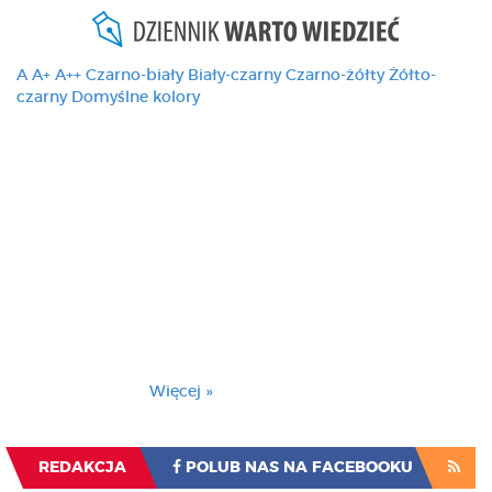
A
A+
A++
Czarno-biały
Biały-czarny
Czarno-żółty
Żółto-
czarny
Domyślne kolory
Ten serwis używa
cookies i podobnych
technologii, brak
zmiany ustawienia
przeglądarki oznacza
zgodę na to.
Brak zmiany ustawienia przeglądarki oznacza
zgodę na to.
Więcej »
Zrozumiałem
REDAKCJA
POLUB NAS NA FACEBOOKU