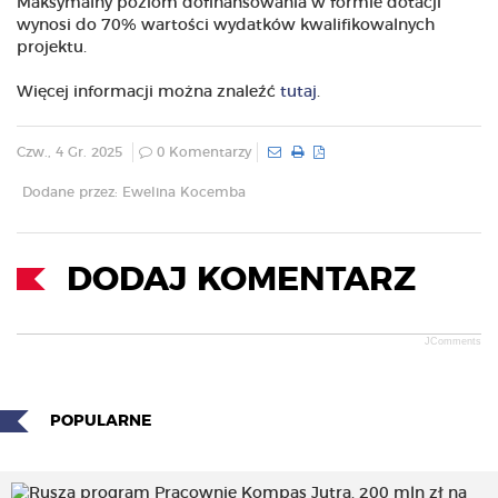
Maksymalny poziom dofinansowania w formie dotacji
wynosi do 70% wartości wydatków kwalifikowalnych
projektu.
Więcej informacji można znaleźć
tutaj
.
Czw., 4 Gr. 2025
0 Komentarzy
Dodane przez: Ewelina Kocemba
DODAJ KOMENTARZ
JComments
POPULARNE