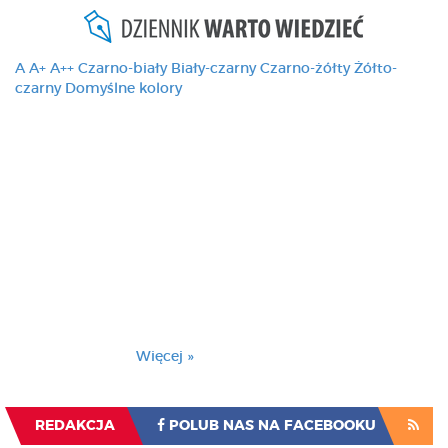
A
A+
A++
Czarno-biały
Biały-czarny
Czarno-żółty
Żółto-
czarny
Domyślne kolory
Ten serwis używa
cookies i podobnych
technologii, brak
zmiany ustawienia
przeglądarki oznacza
zgodę na to.
Brak zmiany ustawienia przeglądarki oznacza
zgodę na to.
Więcej »
Zrozumiałem
REDAKCJA
POLUB NAS NA FACEBOOKU